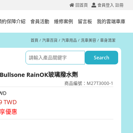
回首頁
會員登入
註冊
預約保障介紹
會員活動
維修案例
留言板
我的雲端車庫
首頁
汽車百貨
汽車用品
洗車美容
車身清潔
Bullsone RainOK玻璃撥水劑
商品編號：M27T3000-1
TWD
29 TWD
享優惠