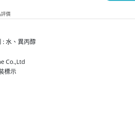
品評價
 : 水、異丙醇
 Co.,Ltd
裝標示