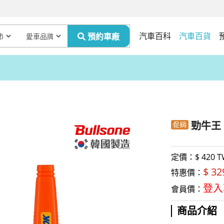
汽車百科
汽車百貨
勁牛王 
定價：$
420 
$ 3
特惠價：
登入
會員價：
商品介紹