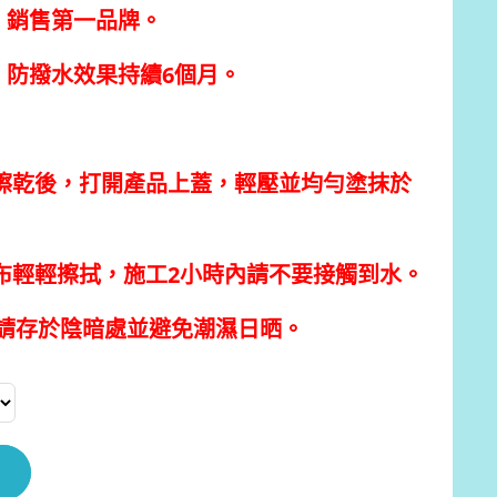
、銷售第一品牌。
，防撥水效果持續6個月。
璃擦乾後，打開產品上蓋，輕壓並均勻塗抹於
的布輕輕擦拭，施工2小時內請不要接觸到水。
請存於陰暗處並避免潮濕日晒。