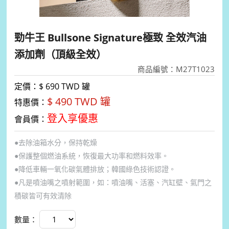
勁牛王 Bullsone Signature極致 全效汽油
添加劑（頂級全效）
商品編號：M27T1023
定價：$
690 TWD 罐
$ 490 TWD
罐
特惠價：
登入享優惠
會員價：
●去除油箱水分，保持乾燥
●保護整個燃油系統，恢復最大功率和燃料效率。
●降低車輛一氧化碳氣體排放；韓國綠色技術認證。
●凡是噴油嘴之噴射範圍，如：噴油嘴、活塞、汽缸壁、氣門之
積碳皆可有效清除
數量：