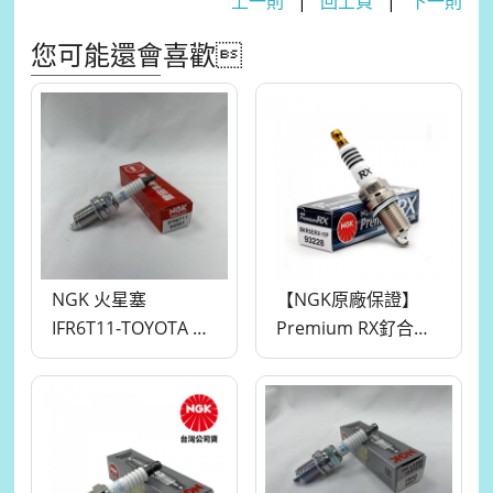
上一則
|
回上頁
|
下一則
您可能還會喜歡
NGK 火星塞
【NGK原廠保證】
IFR6T11-TOYOTA 雙
Premium RX釕合金
銥合金火星塞 ALTIS
火星塞 BKR5ERX-
WISH RAV4 CAMRY
11P
NGK原廠