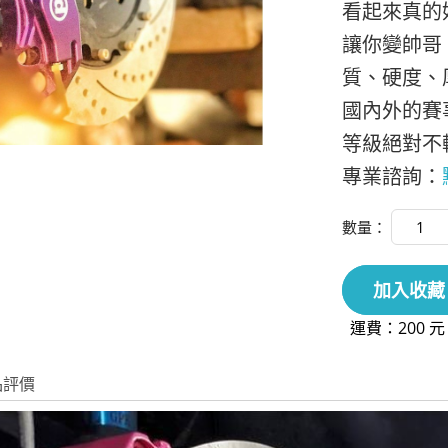
看起來真的
讓你變帥哥！P
質、硬度、
國內外的賽
等級絕對不
專業諮詢：
數量：
加入收藏
運費：200 元
品評價