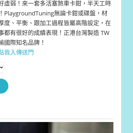
好虛弱！來一套多活塞煞車卡鉗，半天工時
laygroundTuning無論卡鉗或碟盤，材
厚度、平衡、跟加工過程皆屬高階設定，在
事都有很好的成績表現！正港台灣製造 TW
輸國際知名品牌！
點我入傳送門