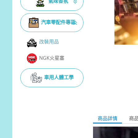
氣味香氛
汽車零配件專區
改裝用品
NGK火星塞
車用人體工學
商品詳情
商