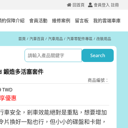
回首頁
會員登入
註冊
預約保障介紹
會員活動
維修案例
留言板
我的雲端車庫
首頁
汽車百貨
汽車用品
汽車零配件專區
改裝用品
und 鍛造多活塞套件
商品編號：
9 TWD
享優惠
行車安全，剎車效能絕對是重點，想要增加
令片換好一點也行，但小小的碟盤和卡鉗，