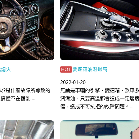
檔熄火
變速箱油溫過高
HOT
2022-01-20
火?是什麼故障所導致的
無論是車輛的引擎、變速箱、煞車
懂不在慌亂!...
潤滑油，只要高溫都會造成一定層
傷，造成不可抗拒的故障問題。...