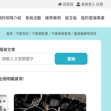
回首頁
會員登入
註冊
預約保障介紹
會員活動
維修案例
留言板
我的雲端車庫
首頁
汽車百科
汽車那點事
汽車故障查詢
變速箱異常症狀
搜尋文章
出現明顯異常!