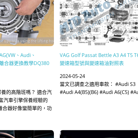
G(VW、Audi、
VAG Golf Passat Bettle A3 A4 T5 T
雙離合器更換教學DQ380
變速箱型號與變速箱油對照表
2024-05-24
當文已調查之適用車款： #Audi S3
保養的高階班嗎？ 適合汽
#Audi A4(B5)(B6) #Audi A6(C5) #Au
富汽車引擎保養經驗的
還離合器好像蠻簡單的，功