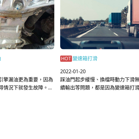
油
變速箱打滑
HOT
2022-01-20
引擎漏油更為重要，因為
踩油門起步緩慢、換檔時動力下滑
情況下就發生故障。...
續輸出等問題，都是因為變速箱打滑了!!