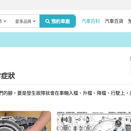
汽車百科
汽車百貨
常症狀
們的腳，要是發生故障就會在車輛入檔、升檔、降檔、行駛上，