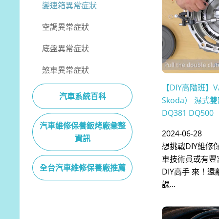
變速箱異常症狀
空調異常症狀
底盤異常症狀
煞車異常症狀
【DIY高階班】VA
汽車系統百科
Skoda） 濕式
DQ381 DQ500
汽車維修保養鈑烤廠彙整
2024-06-28
資訊
想挑戰DIY維修
車技術員或有豐
全台汽車維修保養廠推薦
DIY高手 來！
課...