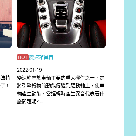
變速箱異音
HOT
2022-01-19
無法持
變速箱屬於車輛主要的重大機件之一，是
...
將引擎轉換的動能傳遞到驅動軸上，使車
輛產生動能，當運轉時產生異音代表著什
麼問題呢?!...