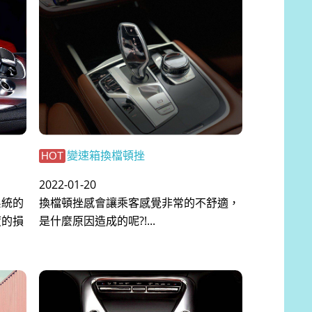
變速箱換檔頓挫
HOT
2022-01-20
系統的
換檔頓挫感會讓乘客感覺非常的不舒適，
度的損
是什麼原因造成的呢?!...