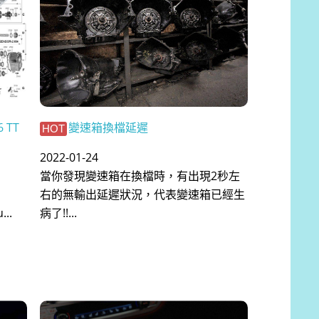
6 TT
變速箱換檔延遲
HOT
2022-01-24
當你發現變速箱在換檔時，有出現2秒左
右的無輸出延遲狀況，代表變速箱已經生
...
病了!!...