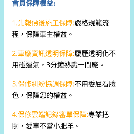
會員保障權益:
1.先報價後施工保障:
嚴格規範流
程，保障車主權益。
2.車廠資訊透明保障:
履歷
透明化
不
用碰運氣，3分鐘熟識一間廠。
3.保修糾紛協調保障:
不用委屈看臉
色，
保障您的權益。
4.保修雲端記錄審單保障:
專業把
關，愛車不當小肥羊。