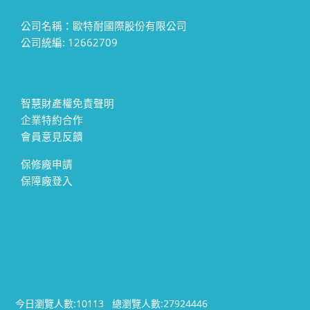
公司名稱：歐特耐國際股份有限公司
公司統編: 12662709
智慧財產權免責聲明
企業特約合作
會員意見反饋
保修廠申請
保障廠登入
今日瀏覽人數:
10113
總瀏覽人數:
27924446