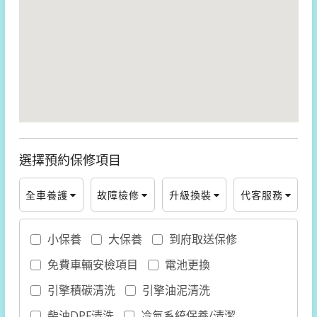
選擇預約保修項目
全車養護
故障檢修
升級換裝
代客服務
小保養
大保養
到府取送保修
免費車輛安檢項目
電池更換
引擎積碳清洗
引擎油泥清洗
柴油DPF清洗
冷氣系統保養/清潔