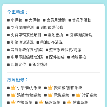
全車養護：
小保養
大保養
會員月活動
會員季活動
到府問題檢測
到府取送保修
免費車輛安檢項目
電池更換
引擎積碳清洗
引擎油泥清洗
柴油DPF清洗
冷氣系統保養/清潔
煞車系統保養/清潔
車用電腦編程/設碼
配件加裝
輪胎更換
四輪定位
鈑金烤漆
故障檢修：
引擎/動力系統
變速箱/排檔系統
渦輪/增壓系統
電機系統
冷卻系統
空調系統
底盤系統
煞車系統