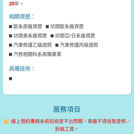
20
年。
相關資歷：
歐系原廠資歷
坊間歐系廠資歷
坊間美系廠資歷
坊間亞/日系廠資歷
汽車修護乙級證照
汽車修護丙級證照
汽修相關科系高職畢業
具備技術：
服務項目
線上預約專精系統如檢查不出問題，車廠不得收取查修／
拆裝工資。