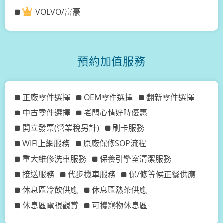
VOLVO/富豪
預約加值服務
正廠零件選擇
OEM零件選擇
翻新零件選擇
中古零件選擇
老闆心情好時優惠
開立發票(營業稅另計)
刷卡服務
WIFI上網服務
原廠保修SOP流程
重大維修洗車服務
保養引擎室清潔服務
接送服務
代步機車服務
保/修等候正餐供應
休息區冷飲供應
休息區熱茶供應
休息區電視觀賞
可攜寵物休息區