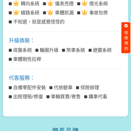
轉向系統
儀表亮燈
燈光系統
線路系統
車體抓漏
事故包修
不知道，就是感覺怪怪的
保障預約
升級換裝：
底盤系統
輪圈升級
煞車系統
避震系統
車體剛性拉桿
代客服務：
自備零配件安裝
代檢驗車
保險辦理
出險理賠/修復
車輛買賣/寄售
購車代看
擅長品牌