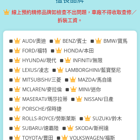
線上預約精修品牌如檢查不出問題，車廠不得收取查修／
拆裝工資。
AUDI/奧迪
BENZ/賓士
BMW/寶馬
FORD/福特
HONDA/本田
HYUNDAI/現代
INFINITI/無限
LEXUS/凌志
LAMBORGHINI/藍寶堅尼
MITSUBISHI/三菱
MAZDA/馬自達
MCLAREN/麥拉倫
MINI/迷你
MASERATI/瑪莎拉蒂
NISSAN/日產
PORSCHE/保時捷
ROLLS-ROYCE/勞斯萊斯
SUZUKI/鈴木
SUBARU/速霸陸
SKODA/斯柯達
TOYOTA/豐田
VOLKSWAGEN/福斯