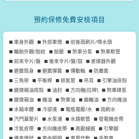
預約保修免費安檢項目
車身外觀
外部車燈
前後雨刷片/噴水頭
輪胎外觀/胎紋
胎壓
煞車分泵
煞車軟管
前來令片/盤
後來令片/盤/鼓
差速器外觀
避震筒身
避震彈簧
傳動軸
防塵套
三角架
平衡桿
排氣管
吊耳
引擎油底殼
變速箱油底殼
油封
方向機(拉桿)
煞車總泵
變速箱油
機油
煞車油
齒輪油
方向機油
水箱本體
冷卻液
電瓶電壓/水
雨刷水
汽門蓋墊片
水泵浦
水路軟管
發電機皮帶
冷氣皮帶
方向機皮帶
高壓線圈
引擎腳
儀表燈號
車內照明
車窗作動
手煞車