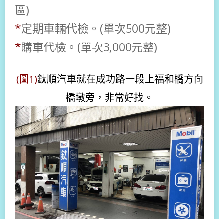
區)
*
定期車輛代檢
。
(單次500元整)
*
購車代檢。(單次3,000元整)
(圖1)
鈦順汽車就在成功路一段上福和橋方向
橋墩旁，非常好找。