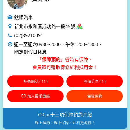
鈦順汽車
新北市永和區成功路一段45號
(02)89210091
週一至週六0930~2000，午休1200~1300，
國定例假日休息
「
」省時有保障，
保障預約
會員還可賺取保修紅利抵用金！
技術網誌 (
11
)
評價分享 (
1
)
加入最愛車廠
保障預約
OiCar十三項保障預約介紹
線上預約，線下保障，紅利抵消費！