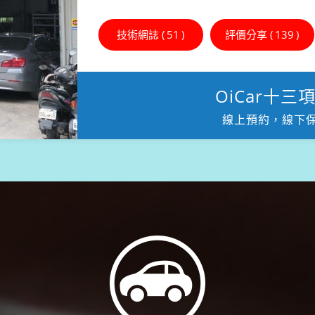
技術網誌 (
51
)
評價分享 (
139
)
OiCar十
線上預約，線下