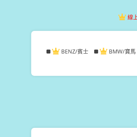
線
BENZ/賓士
BMW/寶馬