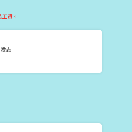
裝工資。
S/凌志