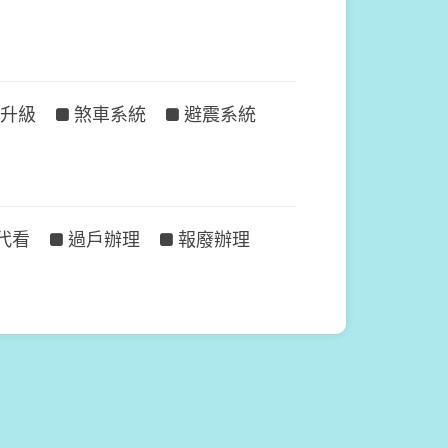
升級
煞車系統
避震系統
代看
過戶辦理
報廢辦理