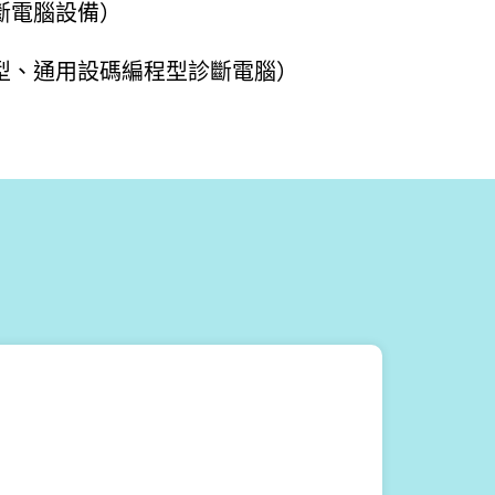
斷電腦設備）
型、通用設碼編程型診斷電腦）