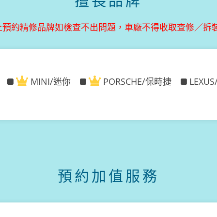
擅長品牌
上預約精修品牌如檢查不出問題，車廠不得收取查修／拆
MINI/迷你
PORSCHE/保時捷
LEXU
預約加值服務