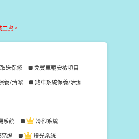
裝工資。
取送保修
免費車輛安檢項目
保養/清潔
煞車系統保養/清潔
機系統
冷卻系統
表亮燈
燈光系統