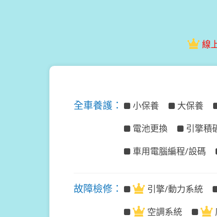
線
全車養護：
小保養
大保養
電池更換
引擎積
車用電腦編程/設碼
故障檢修：
引擎/動力系統
空調系統