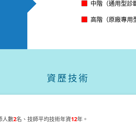
中階（通用型診
高階（原廠專用
資歷技術
師人數
2
名、技師平均技術年資
12
年。