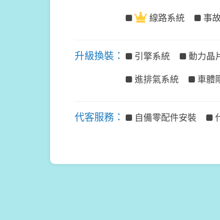
線路系統
事
升級換裝：
引擎系統
動力晶
進排氣系統
車體
代客服務：
自備零配件安裝