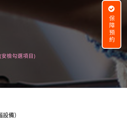
保障預約
(安檢勾選項目)
腦設備）