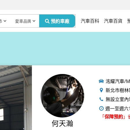
汽車百科
汽車百貨
洺耀汽車/M-
新北市樹林區
無設立室內
週一至週六1
「
」
保障預約
何天瀚