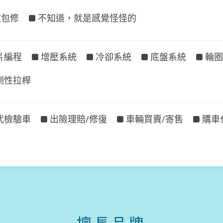
故包修
不知道，就是感覺怪怪的
片編程
增壓系統
冷卻系統
底盤系統
輪圈
剛性拉桿
代檢驗車
出險理賠/修復
車輛買賣/寄售
購車