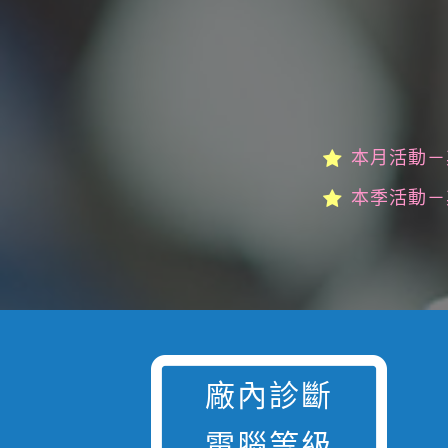
本月活動－
本季活動－
廠內診斷
電腦等級