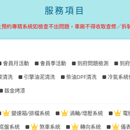
服務項目
上預約專精系統如檢查不出問題，車廠不得收取查修／拆
會員月活動
會員季活動
到府問題檢測
到府
碳清洗
引擎油泥清洗
柴油DPF清洗
冷氣系統
鈑金烤漆
變速箱/排檔系統
渦輪/增壓系統
電
底盤系統
煞車系統
轉向系統
儀