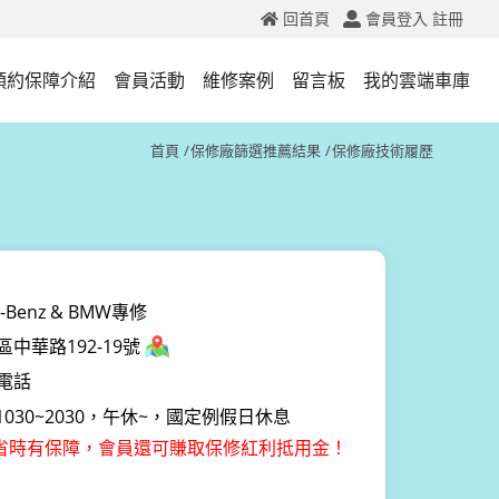
回首頁
會員登入
註冊
預約保障介紹
會員活動
維修案例
留言板
我的雲端車庫
首頁
保修廠篩選推薦結果
保修廠技術履歷
Benz & BMW專修
中華路192-19號
電話
030~2030，午休~，國定例假日休息
省時有保障，會員還可賺取保修紅利抵用金！