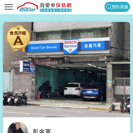
預約車廠
彭金富