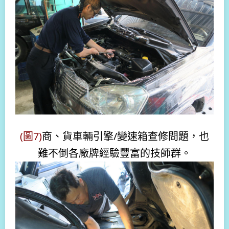
(圖7)
商、貨車輛引擎/變速箱查修問題，也
難不倒各廠牌經驗豐富的技師群
。