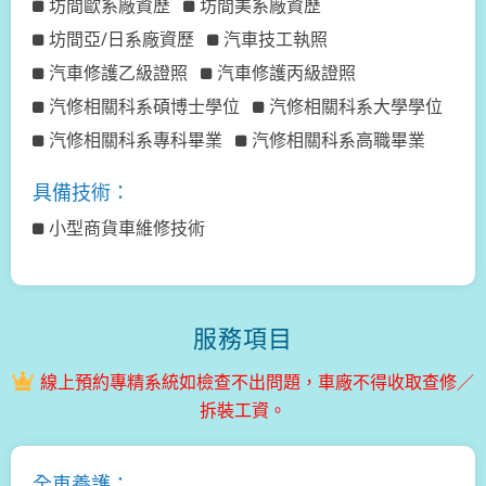
坊間歐系廠資歷
坊間美系廠資歷
坊間亞/日系廠資歷
汽車技工執照
汽車修護乙級證照
汽車修護丙級證照
汽修相關科系碩博士學位
汽修相關科系大學學位
汽修相關科系專科畢業
汽修相關科系高職畢業
具備技術：
小型商貨車維修技術
服務項目
線上預約專精系統如檢查不出問題，車廠不得收取查修／
拆裝工資。
全車養護：