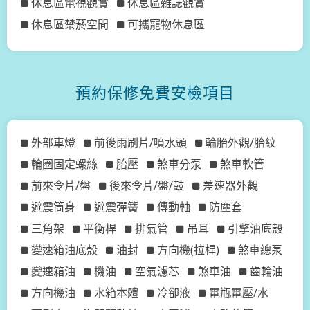
休息區電視觀賞
休息區雜誌觀賞
休息區禁菸空間
可攜寵物休息區
預約保修免費安檢項目
外部車燈
前後雨刷片/噴水頭
輪胎外觀/胎紋
輪圈固定螺絲
胎壓
煞車分泵
煞車軟管
前來令片/盤
後來令片/盤/鼓
差速器外觀
避震筒身
避震彈簧
傳動軸
防塵套
三角架
平衡桿
排氣管
吊耳
引擎油底殼
變速箱油底殼
油封
方向機(拉桿)
煞車總泵
變速箱油
機油
空氣濾芯
煞車油
齒輪油
方向機油
水箱本體
冷卻液
電瓶電壓/水