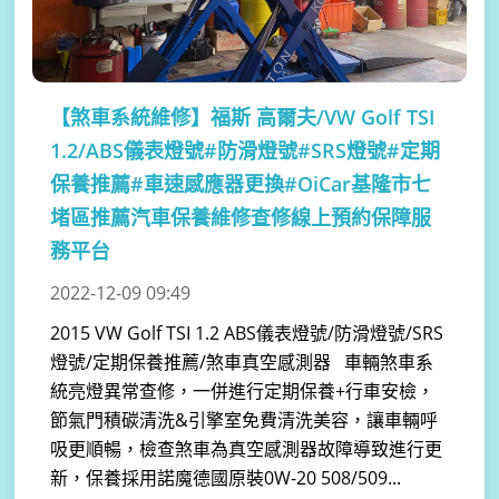
【煞車系統維修】
福斯 高爾夫/VW Golf TSI
1.2/ABS儀表燈號#防滑燈號#SRS燈號#定期
保養推薦#車速感應器更換#OiCar基隆市七
堵區推薦汽車保養維修查修線上預約保障服
務平台
2022-12-09 09:49
2015 VW Golf TSI 1.2 ABS儀表燈號/防滑燈號/SRS
燈號/定期保養推薦/煞車真空感測器 車輛煞車系
統亮燈異常查修，一併進行定期保養+行車安檢，
節氣門積碳清洗&引擎室免費清洗美容，讓車輛呼
吸更順暢，檢查煞車為真空感測器故障導致進行更
新，保養採用諾魔德國原裝0W-20 508/509...