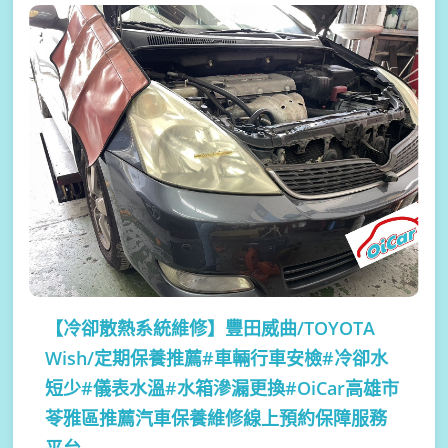
【冷卻散熱系統維修】
豐田威曲/TOYOTA
Wish/定期保養推薦#車輛行車安檢#冷卻水
短少#儀表水溫#水箱滲漏更換#OiCar高雄市
苓雅區推薦汽車保養維修線上預約保障服務
平台