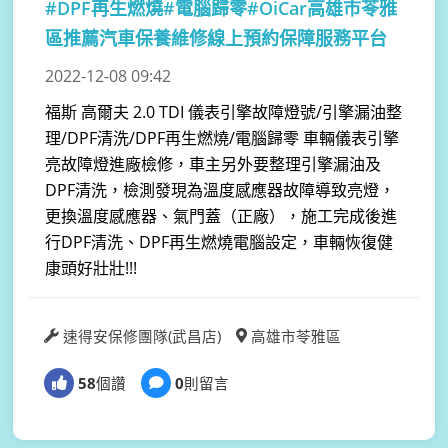
#DPF再生燃燒#電腦歸零#OiCar高雄市苓雅
區推薦汽車保養維修線上預約保障服務平台
2022-12-08 09:42
福斯 高爾夫 2.0 TDI 儀表引擎故障燈號/引擎漏油整
理/DPF清洗/DPF再生燃燒/電腦歸零 車輛儀表引擎
亮故障燈進廠檢修，車主另外要整理引擎漏油及
DPF清洗，檢測發現為溫度感應器故障導致亮燈，
更換溫度感應器、氣門蓋（正廠），施工完成後進
行DPF清洗、DPF再生燃燒電腦設定，車輛恢復健
康頭好壯壯!!!
速得安保修團隊(武昌店)
高雄市苓雅區
58
個讚
0
則留言