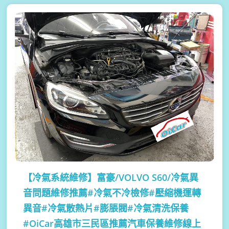
【冷氣系統維修】
富豪/VOLVO S60/冷氣異
音問題維修推薦#冷氣不冷檢修#壓縮機運轉
異音#冷氣散熱片#膨脹閥#冷氣清洗保養
#OiCar高雄市三民區推薦汽車保養維修線上