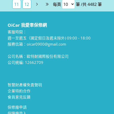
11
12
每頁
筆 /共 4482 筆
OiCar 我愛車保修網
客服時間：
週一至週五（國定假日及週末除外) 09:00 - 18:00
服務信箱：oicar0900@gmail.com
公司名稱：歐特耐國際股份有限公司
公司統編: 12662709
智慧財產權免責聲明
企業特約合作
會員意見反饋
保修廠申請
保障廠登入