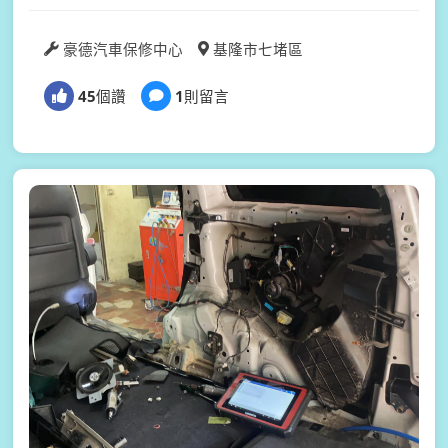
豪德汽車保修中心
基隆市七堵區
45
個讚
1
則留言