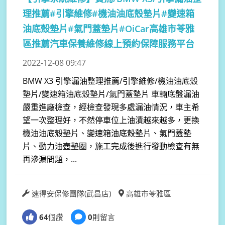
理推薦#引擎維修#機油油底殼墊片#變速箱
油底殼墊片#氣門蓋墊片#OiCar高雄市苓雅
區推薦汽車保養維修線上預約保障服務平台
2022-12-08 09:47
BMW X3 引擎漏油整理推薦/引擎維修/機油油底殼
墊片/變速箱油底殼墊片/氣門蓋墊片 車輛底盤漏油
嚴重進廠檢查，經檢查發現多處漏油情況，車主希
望一次整理好，不然停車位上油漬越來越多，更換
機油油底殼墊片、變速箱油底殼墊片、氣門蓋墊
片、動力油壺墊圈，施工完成後進行發動檢查有無
再滲漏問題，...
速得安保修團隊(武昌店)
高雄市苓雅區
64
個讚
0
則留言