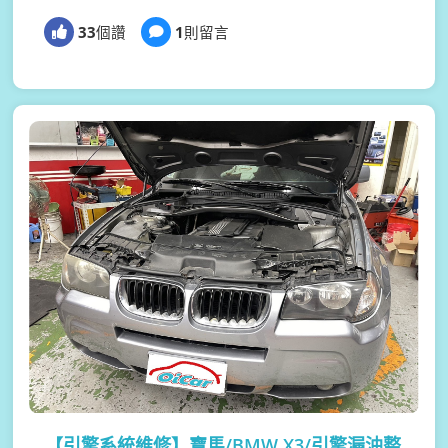
33
個讚
1
則留言
【引擎系統維修】
寶馬/BMW X3/引擎漏油整