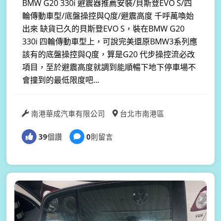
BMW G20 330i 避震器推薦安裝/貝斯登EVO S/四
輪傳動車型/底盤操控與Q度/避震高度 千呼萬喚始
出來 缺貨已久的貝斯登EVO S，裝在BMW G20
330i 四輪傳動車型上，可說完美還原BMW3系列應
該有的底盤操控與Q度，算是G20 代步操控流必改
項目，至於避震高度就調到能順暢下地下停車場不
會撞到的最低限度吧...
南港華成汽車有限公司
台北市南港區
39
個讚
0
則留言