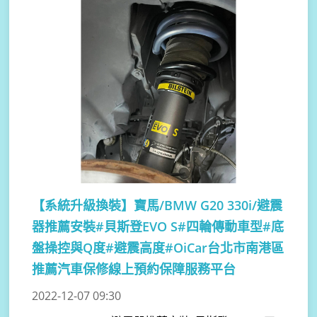
【系統升級換裝】
寶馬/BMW G20 330i/避震
器推薦安裝#貝斯登EVO S#四輪傳動車型#底
盤操控與Q度#避震高度#OiCar台北市南港區
推薦汽車保修線上預約保障服務平台
2022-12-07 09:30