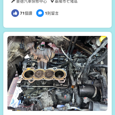
豪德汽車保修中心
基隆市七堵區
71
個讚
1
則留言