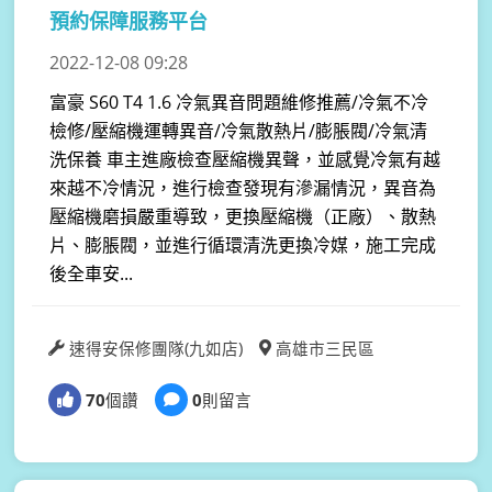
預約保障服務平台
2022-12-08 09:28
富豪 S60 T4 1.6 冷氣異音問題維修推薦/冷氣不冷
檢修/壓縮機運轉異音/冷氣散熱片/膨脹閥/冷氣清
洗保養 車主進廠檢查壓縮機異聲，並感覺冷氣有越
來越不冷情況，進行檢查發現有滲漏情況，異音為
壓縮機磨損嚴重導致，更換壓縮機（正廠）、散熱
片、膨脹閥，並進行循環清洗更換冷媒，施工完成
後全車安...
速得安保修團隊(九如店)
高雄市三民區
70
個讚
0
則留言