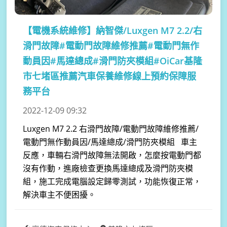
【電機系統維修】
納智傑/Luxgen M7 2.2/右
滑門故障#電動門故障維修推薦#電動門無作
動員因#馬達總成#滑門防夾模組#OiCar基隆
市七堵區推薦汽車保養維修線上預約保障服
務平台
2022-12-09 09:32
Luxgen M7 2.2 右滑門故障/電動門故障維修推薦/
電動門無作動員因/馬達總成/滑門防夾模組 車主
反應，車輛右滑門故障無法開啟，怎麼按電動門都
沒有作動，進廠檢查更換馬達總成及滑門防夾模
組，施工完成電腦設定歸零測試，功能恢復正常，
解決車主不便困擾。