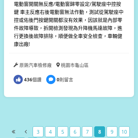
電動窗開關無反應/電動窗歸零設定/駕駛座中控按
鍵 車主反應右後電動窗無法作動，測試從駕駛座中
控或佑後門按鍵開關都沒有效果，因該就是內部零
件故障導致，拆開檢測發現為升降機馬達故障，進
行更換後故障排除，順便做全車安全檢查，車輛健
康出廠!
原銪汽車檢修廠
桃園市龜山區
436
個讚
0
則留言
3
4
5
6
7
8
9
10