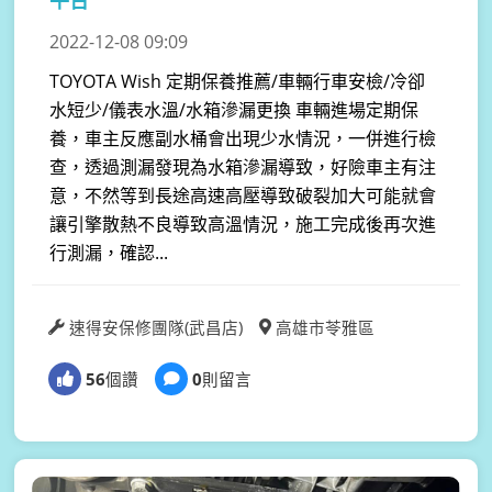
2022-12-08 09:09
TOYOTA Wish 定期保養推薦/車輛行車安檢/冷卻
水短少/儀表水溫/水箱滲漏更換 車輛進場定期保
養，車主反應副水桶會出現少水情況，一併進行檢
查，透過測漏發現為水箱滲漏導致，好險車主有注
意，不然等到長途高速高壓導致破裂加大可能就會
讓引擎散熱不良導致高溫情況，施工完成後再次進
行測漏，確認...
速得安保修團隊(武昌店)
高雄市苓雅區
56
個讚
0
則留言