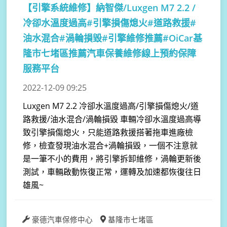
【引擎系統維修】
納智傑/Luxgen M7 2.2 /
冷卻水溫度過高#引擎損傷熄火#道路救援#
油水混合#渦輪損毀#引擎維修推薦#OiCar基
隆市七堵區推薦汽車保養維修線上預約保障
服務平台
2022-12-09 09:25
Luxgen M7 2.2 冷卻水溫度過高/引擎損傷熄火/道
路救援/油水混合/渦輪損毀 車輛冷卻水溫度過高導
致引擎損傷熄火，只能道路救援搭著拖車進廠檢
修，檢查發現油水混合+渦輪損毀，一個不注意就
是一筆不小的費用，將引擎拆卸維修，渦輪更新後
測試，車輛啟動恢復正常，運轉及加速都恢復往日
雄風~
豪德汽車保修中心
基隆市七堵區