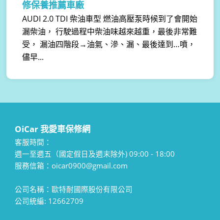
修保養推薦車廠
AUDI 2.0 TDI 柴油車型 燃油高壓泵時候到了會開始
漏柴油， 行駛過程中柴油味越來越重，最後非常難
受， 漏油四階段→油氣、滲、漏、最後達到…噴，
儘早...
OiCar 我愛車保修網
客服時間：
週一至週五（國定假日及週末除外) 09:00 - 18:00
服務信箱：oicar0900@gmail.com
公司名稱：歐特耐國際股份有限公司
公司統編: 12662709