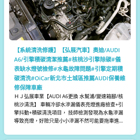
【系統清洗修護】
【弘展汽車】奧迪/AUDI
A6/引擎積碳清潔推薦#核桃沙引擎除碳#儀
表缺水燈號檢修#水龜故障問題#引擎定期積
碳清洗#OiCar新北市土城區推薦AUDI保養維
修保障車廠
ＨＪ弘展車業【AUDI A6更換 水幫浦/變速箱腳/核
桃沙清洗】 車輛冷卻水滲漏儀表亮燈進廠檢查+引
擎抖動+積碳清洗項目， 技師檢測發現為水龜滲漏
導致亮燈，好險只是小小滲漏不然可能要拖車進...