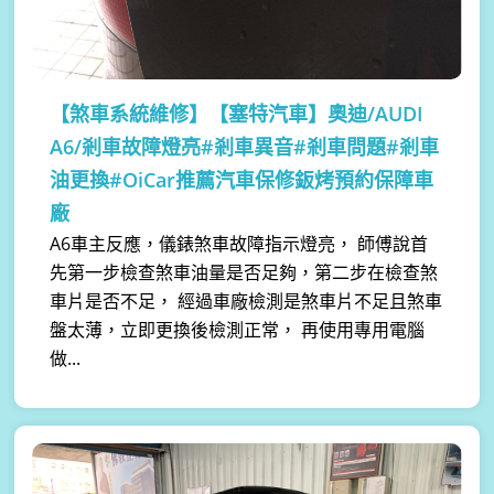
【煞車系統維修】
【塞特汽車】奧迪/AUDI
A6/剎車故障燈亮#剎車異音#剎車問題#剎車
油更換#OiCar推薦汽車保修鈑烤預約保障車
廠
A6車主反應，儀錶煞車故障指示燈亮， 師傅說首
先第一步檢查煞車油量是否足夠，第二步在檢查煞
車片是否不足， 經過車廠檢測是煞車片不足且煞車
盤太薄，立即更換後檢測正常， 再使用專用電腦
做...