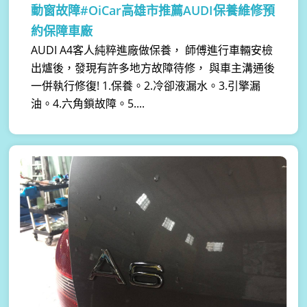
動窗故障#OiCar高雄市推薦AUDI保養維修預
約保障車廠
AUDI A4客人純粹進廠做保養， 師傅進行車輛安檢
出爐後，發現有許多地方故障待修， 與車主溝通後
一併執行修復! 1.保養。2.冷卻液漏水。3.引擎漏
油。4.六角鎖故障。5....