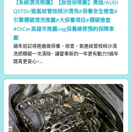
【系統清洗修護】
【辰信保修廠】奧迪/AUDI
Q5TDI/進氣岐管核桃沙清洗#保養安全檢查#
引擎積碳清洗推薦#大保養項目#積碳檢查
#OiCar高雄市推薦vag保養維修預約保障車
廠
過年前記得進廠做保養、檢查，氣進岐管核桃沙清
洗把積碳一次清除~ 讓愛車新的一年更有動力!!過年
踏青更安心~...