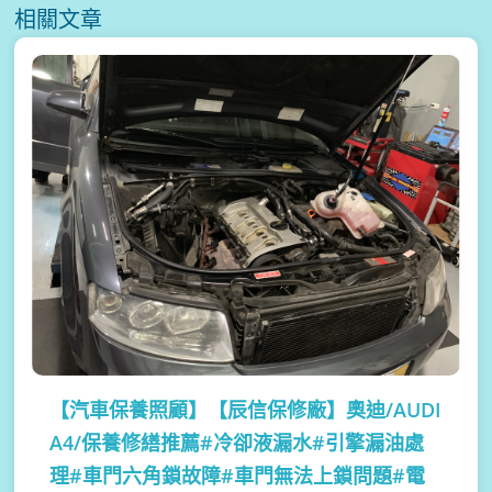
相關文章
【汽車保養照顧】
【辰信保修廠】奧迪/AUDI
A4/保養修繕推薦#冷卻液漏水#引擎漏油處
理#車門六角鎖故障#車門無法上鎖問題#電