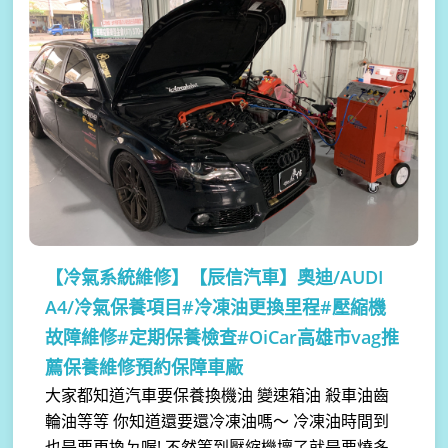
【冷氣系統維修】
【辰信汽車】奧迪/AUDI
A4/冷氣保養項目#冷凍油更換里程#壓縮機
故障維修#定期保養檢查#OiCar高雄市vag推
薦保養維修預約保障車廠
大家都知道汽車要保養換機油 變速箱油 殺車油齒
輪油等等 你知道還要還冷凍油嗎～ 冷凍油時間到
也是要更換ㄉ喔! 不然等到壓縮機壞了就是要燒多