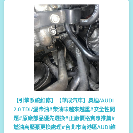
【引擎系統維修】
【華成汽車】奧迪/AUDI
2.0 TDI/漏柴油#柴油味越來越重#安全性問
題#原廠部品優先選換#正廠價格實惠推薦#
燃油高壓泵更換處理#台北市南港區AUDI維