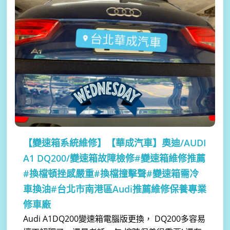
【變速箱系統維修】
【華成汽車】奧迪/AUDI
A1 DQ200/變速箱故障檢修#變速箱維修推薦
#換檔頓挫感嚴重#換檔撞擊聲#變速箱需冷
車換油#台北市南港區Audi推薦維修保養專業
修車廠
Audi A1DQ200變速箱電腦版更換， DQ200多容易