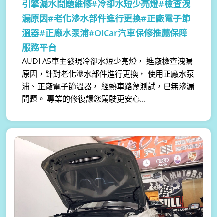
引擎漏水問題維修#冷卻水短少亮燈#檢查洩
漏原因#老化滲水部件進行更換#正廠電子節
溫器#正廠水泵浦#OiCar汽車保修推薦保障
服務平台
AUDI A5車主發現冷卻水短少亮燈， 進廠檢查洩漏
原因，針對老化滲水部件進行更換， 使用正廠水泵
浦、正廠電子節溫器， 經熱車路駕測試，已無滲漏
問題。 專業的修復讓您駕駛更安心...