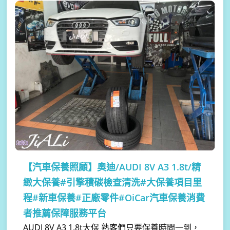
【汽車保養照顧】
奧迪/AUDI 8V A3 1.8t/精
緻大保養#引擎積碳檢查清洗#大保養項目里
程#新車保養#正廠零件#OiCar汽車保養消費
者推薦保障服務平台
AUDI 8V A3 1.8t大保 熟客們只要保養時間一到，