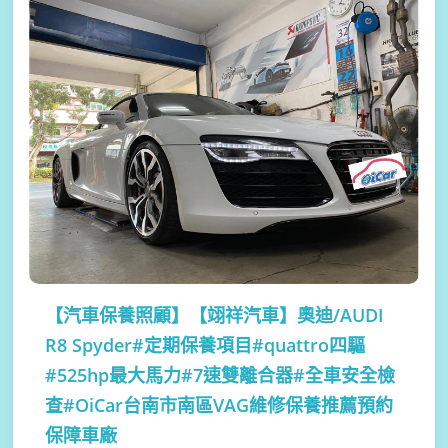
【汽車保養照顧】
【翊祥汽車】奧迪/AUDI
R8 Spyder#定期保養項目#quattro四驅
#525hp最大馬力#7速雙離合器#全車安全檢
查#OiCar台南市南區VAG維修保養推薦預約
保障車廠