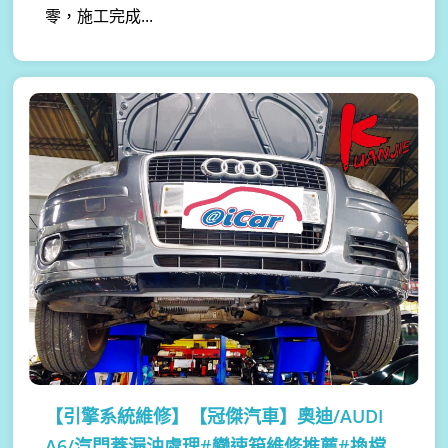
零，施工完成...
【引擎系統維修】
【冠傑汽車】奧迪/AUDI
A6/汽門蓋漏油處理#變速箱維修推薦#換檔