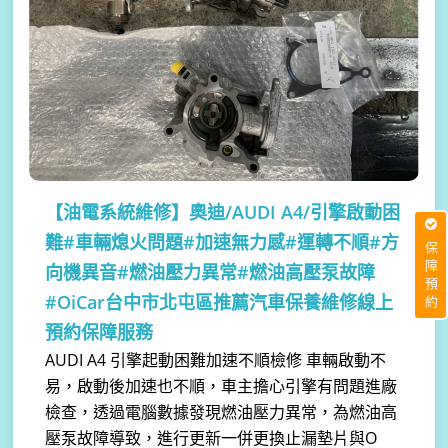
【油電系統維修】
奧迪/AUDI A4/引擎啟動困
難#車輛熄火問題#加速無力感#運轉不順#方
保障預約
向機異音#燃油壓力異常#燃油高壓泵故障
#OiCar台中市北屯區推薦汽車保養維修線上
預約保障服務
AUDI A4 引擎起動困難加速不順檢修 車輛啟動不
易，啟動後加速也不順，車主擔心引擎有問題進廠
檢查，透過電腦數據發現燃油壓力異常，為燃油高
壓泵故障導致，進行更新一併更換止漏墊片與O