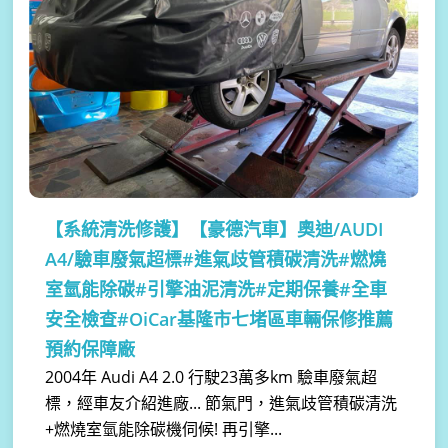
【系統清洗修護】
【豪德汽車】奧迪/AUDI
A4/驗車廢氣超標#進氣歧管積碳清洗#燃燒
室氫能除碳#引擎油泥清洗#定期保養#全車
安全檢查#OiCar基隆市七堵區車輛保修推薦
預約保障廠
2004年 Audi A4 2.0 行駛23萬多km 驗車廢氣超
標，經車友介紹進廠... 節氣門，進氣歧管積碳清洗
+燃燒室氫能除碳機伺候! 再引擎...