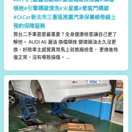
頓挫#引擎積碳清洗#火星塞#節氣門積碳
#OiCar新北市三重區推薦汽車保養維修線上
預約保障服務
買台二手車甚麼最重要？全身健康檢查讓自己更了
解他。 AUDI A6 漏油 換檔頓挫 變速箱油太久沒更
換，好險車主感覺異常馬上就進廠檢查， 更換後恢
復正常，沒有導致損傷。 ...