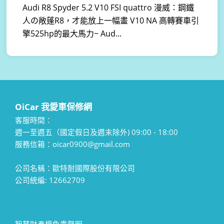
Audi R8 Spyder 5.2 V10 FSI quattro 漫威：鋼鐵
人の敞蓬R8，才能放上一幅畫 V10 NA 高轉賽車引
擎525hp的最大馬力~ Aud...
OiCar 我愛車保修網
客服時間：
週一至週五（國定假日及週末除外) 09:00 - 18:00
服務信箱：oicar0900@gmail.com
公司名稱：歐特耐國際股份有限公司
公司統編: 12662709