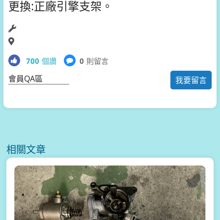
更換:正廠引擎支架。
700
個讚
0
則留言
會員QA區
我要留言
相關文章