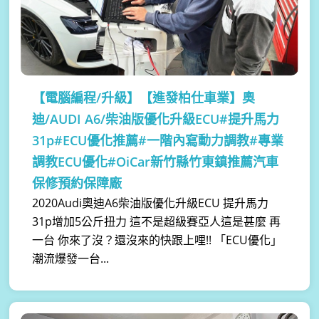
【電腦編程/升級】
【進發柏仕車業】奧
迪/AUDI A6/柴油版優化升級ECU#提升馬力
31p#ECU優化推薦#一階內寫動力調教#專業
調教ECU優化#OiCar新竹縣竹東鎮推薦汽車
保修預約保障廠
2020Audi奧迪A6柴油版優化升級ECU 提升馬力
31p增加5公斤扭力 這不是超級賽亞人這是甚麼 再
一台 你來了沒？還沒來的快跟上哩!! 「ECU優化」
潮流爆發一台...