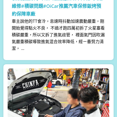
維修#積碳問題#OiCar推薦汽車保修鈑烤預
約保障車廠
車主說他的TT會冷，怠速時抖動加速震動嚴重，剛
開始覺得點火不良， 不過才跑四萬初拆了火星塞看
積碳嚴重，所以又拆了進氣歧管， 裡面氣門因吹漏
氣嚴重積碳導致進氣混合效率降低，經ㄧ番努力清
潔， ...