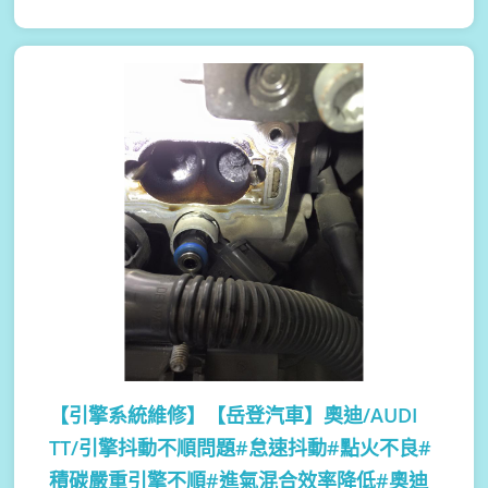
【引擎系統維修】
【岳登汽車】奧迪/AUDI
TT/引擎抖動不順問題#怠速抖動#點火不良#
積碳嚴重引擎不順#進氣混合效率降低#奧迪