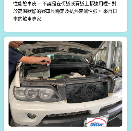
性能煞車皮， 不論是在街道或賽道上都適用喔~ 對
於高溫狀態的賽車具穩定及抗熱衰減性強。 來自日
本的煞車專家...