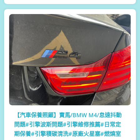
【汽車保養照顧】
寶馬/BMW M4/怠速抖動
問題#引擎波斯問題#引擎維修推薦#日常定
期保養#引擎積碳清洗#原廠火星塞#燃燒室