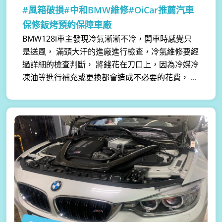
#風箱破損#中和BMW維修#OiCar推薦汽車
保修鈑烤預約保障車廠
BMW128i車主發現冷氣漸漸不冷，開車時感覺只
是送風， 滿頭大汗的進廠進行檢查，冷氣維修要經
過詳細的檢查判斷， 將錢花在刀口上，因為冷媒冷
凍油等進行補充或更換都會造成不必要的花費， ...