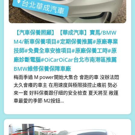
【汽車保養照顧】
【華成汽車】寶馬/BMW
M4/新車保養項目#定期保養推薦#原廠專業
技師#免費全車安檢項目#原廠保養工時#原
廠診斷電腦#OiCarOiCar台北市南港區推薦
BMW維修保養保障車廠
梅雨季過 M power開始大集合 會跑的車 沒辦法悶
太久會癢的車主 在用速度與極限操控止癢前 勢必
來一套 好料保養跟仔細的安全檢查 夏天將至 敞篷
車最愛的季節 M2按鈕...