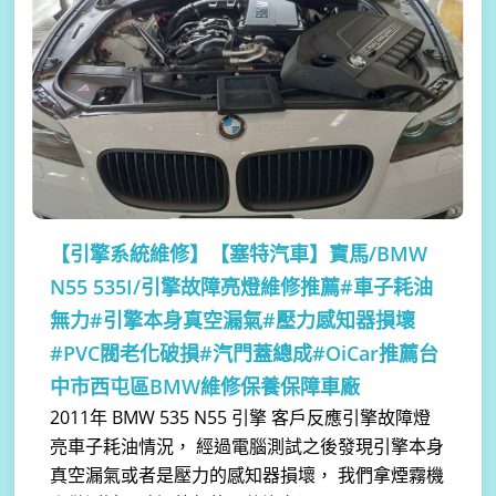
【引擎系統維修】
【塞特汽車】寶馬/BMW
N55 535I/引擎故障亮燈維修推薦#車子耗油
無力#引擎本身真空漏氣#壓力感知器損壞
#PVC閥老化破損#汽門蓋總成#OiCar推薦台
中市西屯區BMW維修保養保障車廠
2011年 BMW 535 N55 引擎 客戶反應引擎故障燈
亮車子耗油情況， 經過電腦測試之後發現引擎本身
真空漏氣或者是壓力的感知器損壞， 我們拿煙霧機