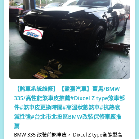
【煞車系統維修】
【盈嘉汽車】寶馬/BMW
335/高性能煞車皮推薦#Dixcel Z type煞車部
件#煞車皮更換時間#高溫狀態煞車#抗熱衰
減性強#台北市北投區BMW改裝保修車廠推
薦
BMW 335 改裝前煞車皮， Dixcel Z type全能型高