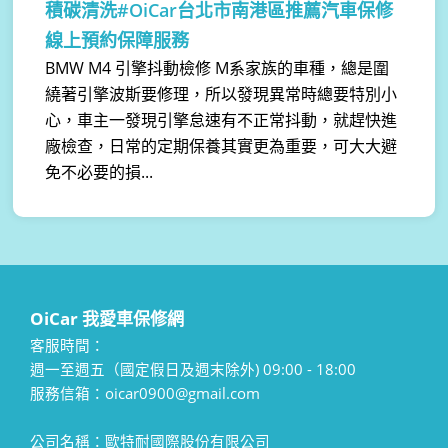
積碳清洗#OiCar台北市南港區推薦汽車保修
線上預約保障服務
BMW M4 引擎抖動檢修 M系家族的車種，總是圍
繞著引擎波斯要修理，所以發現異常時總要特別小
心，車主一發現引擎怠速有不正常抖動，就趕快進
廠檢查，日常的定期保養其實更為重要，可大大避
免不必要的損...
OiCar 我愛車保修網
客服時間：
週一至週五（國定假日及週末除外) 09:00 - 18:00
服務信箱：oicar0900@gmail.com
公司名稱：歐特耐國際股份有限公司