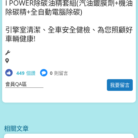
I POWER除碳油精套組(汽油鍍膜劑+機油
除碳精+全自動電腦除碳)
引擎室清潔、全車安全健檢、為您照顧好
車輛健康!
449
個讚
0
則留言
會員QA區
我要留言
相關文章