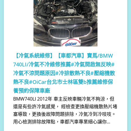
【冷氣系統維修】
【車都汽車】寶馬/BMW
740LI/冷氣不冷維修推薦#冷氣開啟無反映#
冷氣不涼問題原因#冷排散熱不良#壓縮機散
熱不良#OiCar台北市士林區雙b推薦維修保
養預約保障車廠
BMW740LI 2012年 車主反映車輛冷氣不夠涼，但
還是有些許冷氣感覺， 經檢查更換壓縮機散熱片堵
塞導致，更換後故障問題排除，冷氣冷到冷吱吱。
用心檢測排除故障點，車都汽車專業細心讓你...