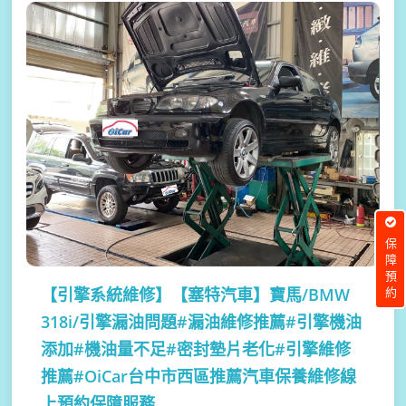
保障預約
【引擎系統維修】
【塞特汽車】寶馬/BMW
318i/引擎漏油問題#漏油維修推薦#引擎機油
添加#機油量不足#密封墊片老化#引擎維修
推薦#OiCar台中市西區推薦汽車保養維修線
上預約保障服務