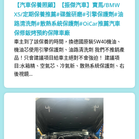
【汽車保養照顧】
【振傑汽車】寶馬/BMW
X5/定期保養推薦#碟盤研磨#引擎保護劑#油
路清洗劑#散熱系統保護劑#OiCar推薦汽車
保修鈑烤預約保障車廠
車主到了該保養的時間，換德國原裝5W40機油、
機油芯使用引擎保護劑、油路清洗劑 我們不推銷產
品！只會建議項目給車主絕對不會強迫！ 建議項
目:水箱精、空氣芯、冷氣新、散熱系統保護劑、右
後視鏡...