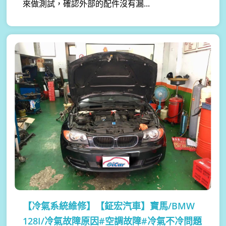
來做測試，確認外部的配件沒有漏...
【冷氣系統維修】
【鉦宏汽車】寶馬/BMW
128I/冷氣故障原因#空調故障#冷氣不冷問題