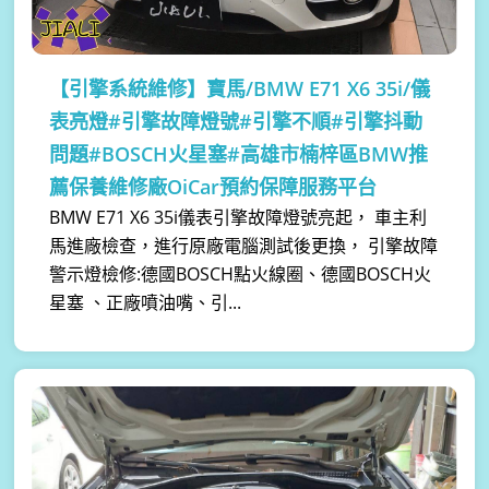
【引擎系統維修】
寶馬/BMW E71 X6 35i/儀
表亮燈#引擎故障燈號#引擎不順#引擎抖動
問題#BOSCH火星塞#高雄市楠梓區BMW推
薦保養維修廠OiCar預約保障服務平台
BMW E71 X6 35i儀表引擎故障燈號亮起， 車主利
馬進廠檢查，進行原廠電腦測試後更換， 引擎故障
警示燈檢修:德國BOSCH點火線圈、德國BOSCH火
星塞 、正廠噴油嘴、引...