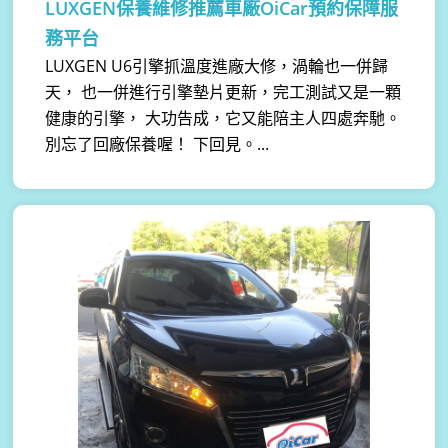
LUXGEN保養維修推薦車廠OiCar預約保障服
務平台
LUXGEN U6引擎抓溫度進廠大修，渦輪也一併歸
天， 也一併進行引擎墊片更新，完工測試又是一顆
健康的引擎， 大功告成，它又能陪主人四處奔馳。
別忘了回廠保養喔！ 下回見。...