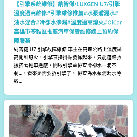
【引擎系統維修】
納智傑/LUXGEN U7/引擎
溫度過高維修#引擎維修推薦#水泵浦漏水#
油水混合#冷卻水滲漏#溫度過高熄火#OiCar
高雄市苓雅區推薦汽車保養維修線上預約保
障服務
納智捷 U7 引擎故障維修 車主在高速公路上溫度過
高開到熄火，引擎直接掛點發佈起來，只能道路救
援搭著拖車進廠，開啟引擎蓋檢查冷卻水一滴不
剩...，看來是需要拆引擎了。 檢查為水泵浦漏水導
致...