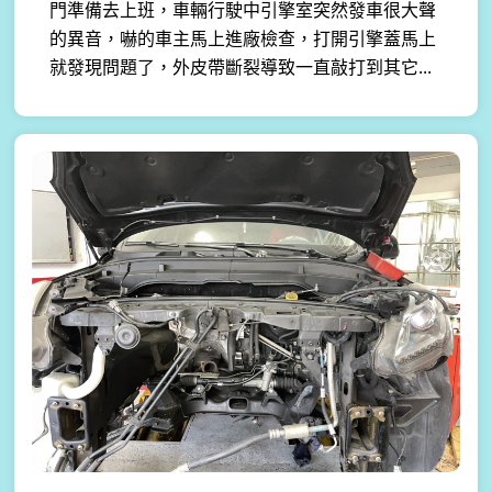
門準備去上班，車輛行駛中引擎室突然發車很大聲
的異音，嚇的車主馬上進廠檢查，打開引擎蓋馬上
就發現問題了，外皮帶斷裂導致一直敲打到其它...