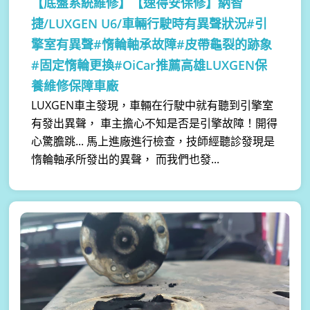
【底盤系統維修】
【速得安保修】納智
捷/LUXGEN U6/車輛行駛時有異聲狀況#引
擎室有異聲#惰輪軸承故障#皮帶龜裂的跡象
#固定惰輪更換#OiCar推薦高雄LUXGEN保
養維修保障車廠
LUXGEN車主發現，車輛在行駛中就有聽到引擎室
有發出異聲， 車主擔心不知是否是引擎故障！開得
心驚膽跳... 馬上進廠進行檢查，技師經聽診發現是
惰輪軸承所發出的異聲， 而我們也發...