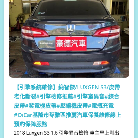
【引擎系統維修】
納智傑/LUXGEN S3/皮帶
老化斷裂#引擎檢修推薦#引擎室異音#綜合
皮帶#發電機皮帶#壓縮機皮帶#電瓶充電
#OiCar基隆市苓雅區推薦汽車保養維修線上
預約保障服務
2018 Luxgen S3 1.6 引擎異音檢修 車主早上剛出