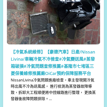
【冷氣系統維修】
【豪德汽車】日產/Nissan
Livina/車輛冷氣不冷檢查#冷氣變送風#蒸發
箱破損#冷氣問題查修推薦#基隆市七堵區三
菱保養維修推薦廠OiCar預約保障服務平台
NissanLivina冷氣問題進廠檢查，車主發現開冷氣
時出風不冷為送風感， 進行檢測為蒸發器故障導
致，拆卸大工程順便將中控線路進行整理， 更換蒸
發器後故障問題排除。...