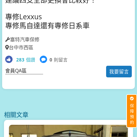
專修Lexxus
專修馬自達還有專修日系車
塞特汽車保修
台中市西區
283
個讚
0
則留言
會員QA區
我要留言
保障預約
相關文章