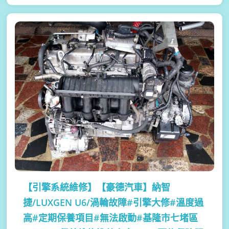
【引擎系統維修】
【豪德汽車】納智
捷/LUXGEN U6/渦輪故障#引擎大修#溫度過
高#定期保養項目#無法啟動#基隆市七堵區