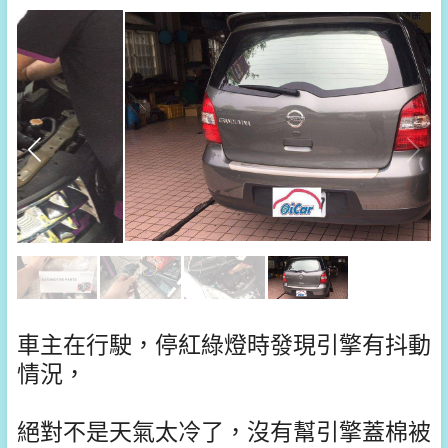
車主在行駛，停紅綠燈時發現引擎有抖動
情況，
絕對不是天氣太冷了，沒有幫引擎蓋棉被