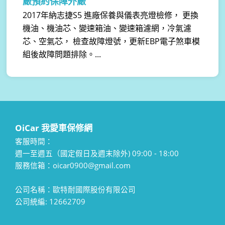
廠預約保障外廠
2017年納志捷S5 進廠保養與儀表亮燈檢修， 更換
機油、機油芯、變速箱油、變速箱濾網，冷氣濾
芯、空氣芯， 檢查故障燈號，更新EBP電子煞車模
組後故障問題排除。...
OiCar 我愛車保修網
客服時間：
週一至週五（國定假日及週末除外) 09:00 - 18:00
服務信箱：oicar0900@gmail.com
公司名稱：歐特耐國際股份有限公司
公司統編: 12662709