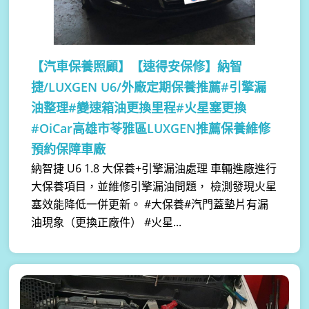
【汽車保養照顧】
【速得安保修】納智
捷/LUXGEN U6/外廠定期保養推薦#引擎漏
油整理#變速箱油更換里程#火星塞更換
#OiCar高雄市苓雅區LUXGEN推薦保養維修
預約保障車廠
納智捷 U6 1.8 大保養+引擎漏油處理 車輛進廠進行
大保養項目，並維修引擎漏油問題， 檢測發現火星
塞效能降低一併更新。 #大保養#汽門蓋墊片有漏
油現象（更換正廠件） #火星...