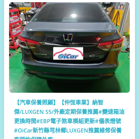
【汽車保養照顧】
【仲恆車業】納智
傑/LUXGEN S5/外廠定期保養推薦#變速箱油
更換時間#EBP電子煞車模組更新#儀表燈號
#OiCar新竹縣芎林鄉LUXGEN推薦維修保養