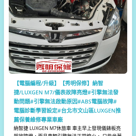
【電腦編程/升級】
【秀明保修】納智
捷/LUXGEN M7/儀表故障亮燈#引擎無法發
動問題#引擎無法啟動原因#ABS電腦故障#
電腦診斷學習設定#台北市文山區LUXGEN推
薦保養維修專業車廠
納智捷 LUXGEN M7休旅車 車主早上發現儀錶板亮
起故障燈，而且車輛引擎無法正常熄火， 只能坐著