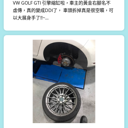
VW GOLF GTI 引擎縮缸啦，車主的黃金右腳名不
虛傳，真的變成DDI了， 車頭拆掉真是很空曠，可
以大展身手了!!~...