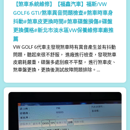
【煞車系統維修】
【福鑫汽車】福斯/VW
GOLF6 GTI/煞車異音問題檢查#煞車時車身
抖動#煞車皮更換時間#煞車碟盤損傷#碟盤
更換價格#新北市淡水區VW保養維修車廠推
薦
VW GOLF 6代車主發現煞車時有異音產生並有抖動
問題，聽起來很不舒服， 進廠進行檢查，發現煞車
皮磨耗嚴重，碟盤多處刮痕不平整， 進行煞車皮、
煞車盤更換，更換後測試故障問題排除。...