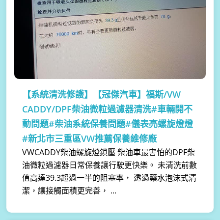
【系統清洗修護】
【冠傑汽車】福斯/VW
CADDY/DPF柴油微粒過濾器清洗#車輛開不
動問題#柴油系統保養問題#儀表亮螺旋燈燈
#新北市三重區VW推薦保養維修廠
VWCADDY柴油螺旋燈鎖壓 柴油車最害怕的DPF柴
油微粒過濾器日常保養讓行駛更快樂。 未清洗前數
值高達39.3超過一半的阻塞率， 透過藥水泡沫式清
潔，讓接觸面積更完善， ...