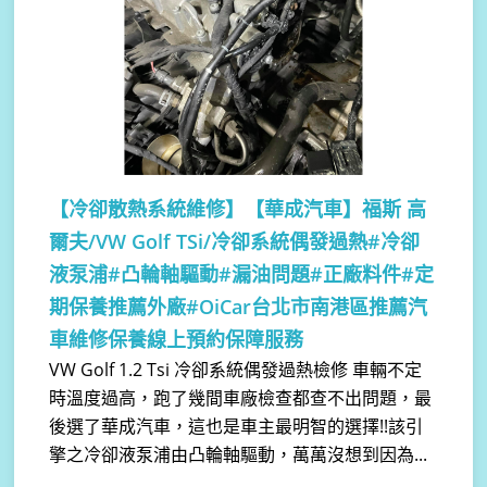
【冷卻散熱系統維修】
【華成汽車】福斯 高
爾夫/VW Golf TSi/冷卻系統偶發過熱#冷卻
液泵浦#凸輪軸驅動#漏油問題#正廠料件#定
期保養推薦外廠#OiCar台北市南港區推薦汽
車維修保養線上預約保障服務
VW Golf 1.2 Tsi 冷卻系統偶發過熱檢修 車輛不定
時溫度過高，跑了幾間車廠檢查都查不出問題，最
後選了華成汽車，這也是車主最明智的選擇!!該引
擎之冷卻液泵浦由凸輪軸驅動，萬萬沒想到因為...