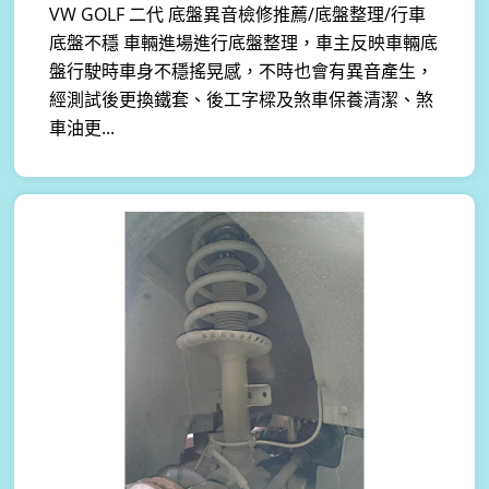
VW GOLF 二代 底盤異音檢修推薦/底盤整理/行車
底盤不穩 車輛進場進行底盤整理，車主反映車輛底
盤行駛時車身不穩搖晃感，不時也會有異音產生，
經測試後更換鐵套、後工字樑及煞車保養清潔、煞
車油更...