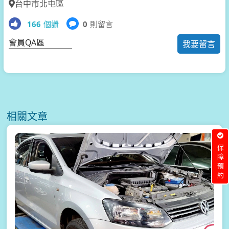
台中市北屯區
166
個讚
0
則留言
會員QA區
我要留言
相關文章
保障預約