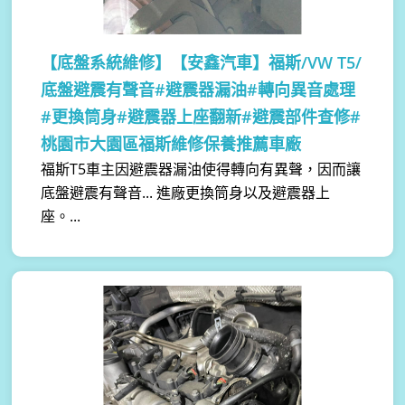
【底盤系統維修】
【安鑫汽車】福斯/VW T5/
底盤避震有聲音#避震器漏油#轉向異音處理
#更換筒身#避震器上座翻新#避震部件查修#
桃園市大園區福斯維修保養推薦車廠
福斯T5車主因避震器漏油使得轉向有異聲，因而讓
底盤避震有聲音... 進廠更換筒身以及避震器上
座。...