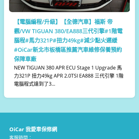
【電腦編程/升級】
【全德汽車】福斯 帝
觀/VW TIGUAN 380/EA888三代引擎#1階電
腦程#馬力321P#扭力49kg#減少點火遲緩
#OiCar新北市板橋區推薦汽車維修保養預約
保障車廠
NEW TIGUAN 380 APR ECU Stage 1 Upgrade 馬
力321P 扭力49kg APR 2.0TSI EA888 三代引擎 1階
電腦程式達到了3...
OiCar 我愛車保修網
客服時間：