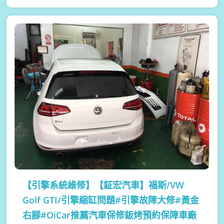
【引擎系統維修】
【鉦宏汽車】福斯/VW
Golf GTI/引擎縮缸問題#引擎故障大修#黃金
右腳#OiCar推薦汽車保修鈑烤預約保障車廠