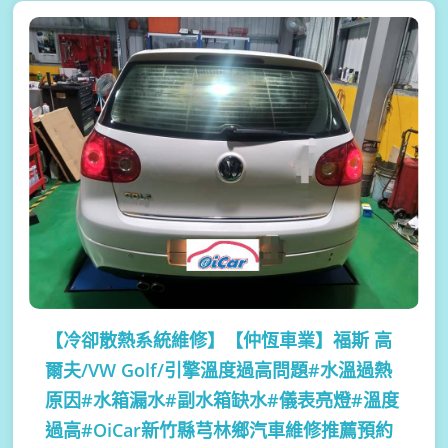
【冷卻散熱系統維修】
【仲恆車業】福斯 高
爾夫/VW Golf/引擎溫度過高問題#水溫過熱
原因#水箱漏水#副水箱缺水#儀表亮燈#溫度
過高#OiCar新竹縣芎林鄉汽車維修推薦預約