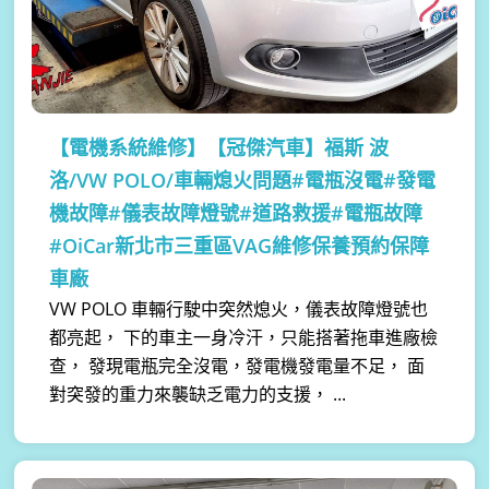
【電機系統維修】
【冠傑汽車】福斯 波
洛/VW POLO/車輛熄火問題#電瓶沒電#發電
機故障#儀表故障燈號#道路救援#電瓶故障
#OiCar新北市三重區VAG維修保養預約保障
車廠
VW POLO 車輛行駛中突然熄火，儀表故障燈號也
都亮起， 下的車主一身冷汗，只能搭著拖車進廠檢
查， 發現電瓶完全沒電，發電機發電量不足， 面
對突發的重力來襲缺乏電力的支援， ...