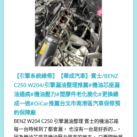
【引擎系統維修】
【華成汽車】賓士/BENZ
C250 W204/引擎漏油整理推薦#機油芯座漏
油通病#機油壓力#塑膠件老化脆化#更換總
成一途#OiCar推薦台北市南港區汽車保修預
約保障廠
BENZ W204 C250 引擎漏油整理 賓士的機油芯座
每一台時候到了都會漏， 也沒有一台是好拆的...，