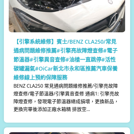
【引擎系統維修】
賓士/BENZ CLA250/常見
通病問題維修推薦#引擎亮故障燈查修#電子
節溫器#引擎異音查修#油槍一直跳停#活性
碳罐漏氣#OiCar新北市永和區推薦汽車保養
維修線上預約保障服務
BENZ CLA250 常見通病問題維修推薦/引擎亮故障
燈查修/電子節溫器/引擎異音查修 通病1: 引擎亮故
障燈查修，發現電子節溫器總成損壞，更換新品，
更換完畢後添加正廠水箱精 排放空...