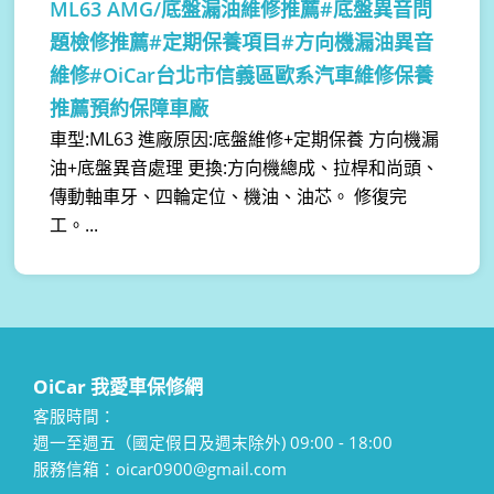
ML63 AMG/底盤漏油維修推薦#底盤異音問
題檢修推薦#定期保養項目#方向機漏油異音
維修#OiCar台北市信義區歐系汽車維修保養
推薦預約保障車廠
車型:ML63 進廠原因:底盤維修+定期保養 方向機漏
油+底盤異音處理 更換:方向機總成、拉桿和尚頭、
傳動軸車牙、四輪定位、機油、油芯。 修復完
工。...
OiCar 我愛車保修網
客服時間：
週一至週五（國定假日及週末除外) 09:00 - 18:00
服務信箱：oicar0900@gmail.com