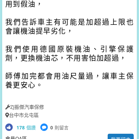
用到假油，
我們告訴車主有可能是加超過上限也
會讓機油提早劣化，
我們使用德國原裝機油、引擎保護
劑，更換機油芯，不用害怕加超過，
師傅加完都會用油尺量過，讓車主保
養更安心。
ZJ振傑汽車保修
台中市北屯區
178
個讚
0
則留言
會員QA區