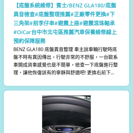
【底盤系統維修】
賓士/BENZ GLA180/底盤
異音檢查#底盤整理推薦#正廠零件更換#下
三角架#前李仔串#避震上座#避震滾珠軸承
#OiCar台中市北屯區推薦汽車保養維修線上
預約保障服務
BENZ GLA180 底盤異音整理 車主說車輛行駛時底
盤不時有異因傳出，行駛非常的不舒服，一台歐系
車開成貨車感覺也是不簡單，檢查一下底盤進行整
理，讓他恢復該有的寧靜與舒適吧! 更換右前下...