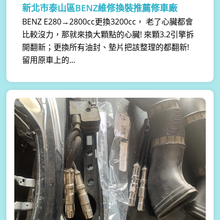
新北市泰山區BENZ維修換裝推薦修車廠
BENZ E280→2800cc更換3200cc， 老了心臟都會
比較沒力，那就來換大顆點的心臟! 來顆3.2引擎拆
開翻新；更換所有油封、墊片把該整理的都翻新!
留用原車上的...