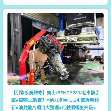
【引擎系統維修】
賓士/BENZ E280/老車換引
擎#車輛CC數提升#動力增幅#3.2引擎拆裝翻
新#油封墊片項目大整理#行駛順暢度升級#