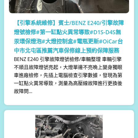
【引擎系統維修】
賓士/BENZ E240/引擎故障
燈號檢修#第一缸點火異常導致#D1S-D4S無
汞環保燈泡#大燈控制盒#電瓶更新#OiCar台
中市北屯區推薦汽車保修線上預約保障服務
BENZ E240 引擎故障燈號檢修/車輛整理 車輛引擎
不順且故障燈號亮起，大燈單邊不亮晚上變身獨眼
車進廠檢修，先插上電腦檢查引擎數據，發現為第
一缸點火異常導致，測量為高壓線故障進行更換後
故障問...