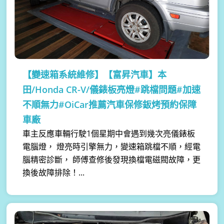
【變速箱系統維修】
【富昇汽車】本
田/Honda CR-V/儀錶板亮燈#跳檔問題#加速
不順無力#OiCar推薦汽車保修鈑烤預約保障
車廠
車主反應車輛行駛1個星期中會遇到幾次亮儀錶板
電腦燈， 燈亮時引擎無力，變速箱跳檔不順，經電
腦精密診斷， 師傅查修後發現換檔電磁閥故障，更
換後故障排除！...