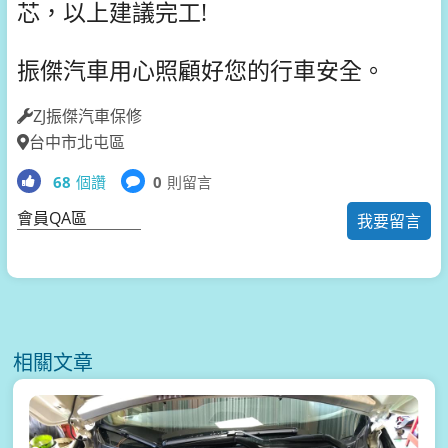
芯，以上建議完工!
振傑汽車用心照顧好您的行車安全。
ZJ振傑汽車保修
台中市北屯區
68
個讚
0
則留言
會員QA區
我要留言
相關文章