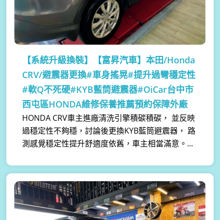
【系統升級換裝】
【富昇汽車】本田/Honda
CRV/避震器更換#車身搖晃#提升過彎穩定性
#軟Q不死硬#KYB藍筒避震器#OiCar台中市
西屯區HONDA維修保養推薦預約保障外廠
HONDA CRV車主進廠清洗引擎積碳積碳， 並反映
過穩定性不夠穩，討論後更換KYB藍筒避震器， 路
測感覺穩定性提升舒適度依舊，車主相當滿意。...