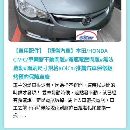
【車用配件】
【振傑汽車】本田/HONDA
CIVIC/車輛發不動問題#電瓶電壓問題#無法
啟動#雨刷尺寸規格#OiCar推薦汽車保修鈑
烤預約保障車廠
車主的愛車很少開，因為捨不得開，這時候要開的
時候才發現！ 愛車發動時候，差點發不動，就已經
有預感說一定是電瓶壞掉~ 馬上去車廠換電瓶，車
主之前下雨時候發現雨刷膠條已經老化順便換一
換！...