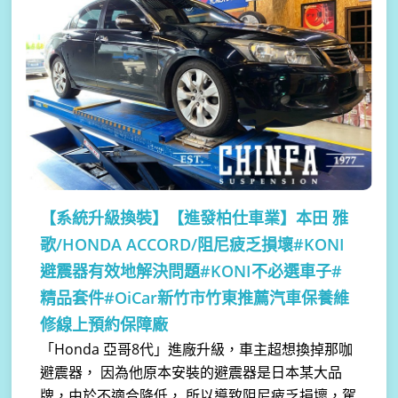
【系統升級換裝】
【進發柏仕車業】本田 雅
歌/HONDA ACCORD/阻尼疲乏損壞#KONI
避震器有效地解決問題#KONI不必選車子#
精品套件#OiCar新竹市竹東推薦汽車保養維
修線上預約保障廠
「Honda 亞哥8代」進廠升級，車主超想換掉那咖
避震器， 因為他原本安裝的避震器是日本某大品
牌，由於不適合降低， 所以導致阻尼疲乏損壞，駕