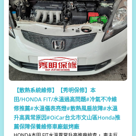
【散熱系統維修】
【秀明保修】本
田/HONDA FIT/水溫過高問題#冷氣不冷維
修推薦#水溫儀表亮燈#散熱風扇故障#水溫
升高異常原因#OiCar台北市文山區Honda推
薦保障保養維修車廠鈑烤廠
HONDA本田 FIT水溫異常升高進廠檢查， 車主反