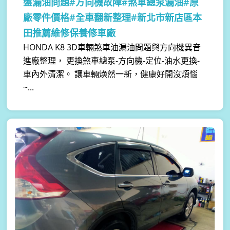
盤漏油問題#方向機故障#煞車總泵漏油#原
廠零件價格#全車翻新整理#新北市新店區本
田推薦維修保養修車廠
HONDA K8 3D車輛煞車油漏油問題與方向機異音
進廠整理， 更換煞車總泵-方向機-定位-油水更換-
車內外清潔。 讓車輛煥然一新，健康好開沒煩惱
~...