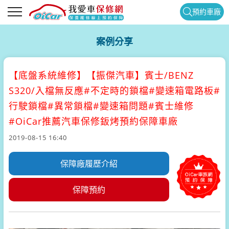
預約車廠
案例分享
【底盤系統維修】
【振傑汽車】賓士/BENZ
S320/入檔無反應#不定時的鎖檔#變速箱電路板#
行駛鎖檔#異常鎖檔#變速箱問題#賓士維修
#OiCar推薦汽車保修鈑烤預約保障車廠
2019-08-15 16:40
保障廠履歷介紹
保障預約