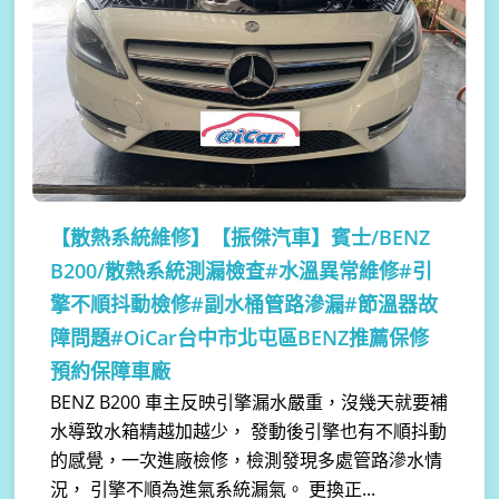
【散熱系統維修】
【振傑汽車】賓士/BENZ
B200/散熱系統測漏檢查#水溫異常維修#引
擎不順抖動檢修#副水桶管路滲漏#節溫器故
障問題#OiCar台中市北屯區BENZ推薦保修
預約保障車廠
BENZ B200 車主反映引擎漏水嚴重，沒幾天就要補
水導致水箱精越加越少， 發動後引擎也有不順抖動
的感覺，一次進廠檢修，檢測發現多處管路滲水情
況， 引擎不順為進氣系統漏氣。 更換正...