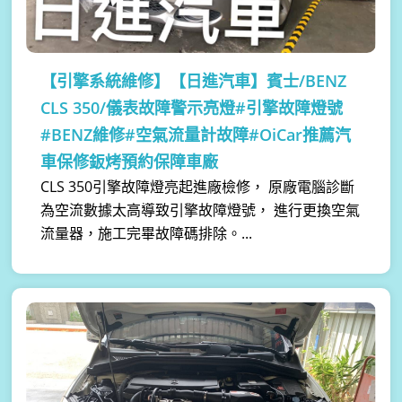
【引擎系統維修】
【日進汽車】賓士/BENZ
CLS 350/儀表故障警示亮燈#引擎故障燈號
#BENZ維修#空氣流量計故障#OiCar推薦汽
車保修鈑烤預約保障車廠
CLS 350引擎故障燈亮起進廠檢修， 原廠電腦診斷
為空流數據太高導致引擎故障燈號， 進行更換空氣
流量器，施工完畢故障碼排除。...