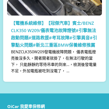
【電機系統維修】
【冠傑汽車】賓士/BENZ
CLK350 W209/儀表電池故障燈號#引擎無法
啟動問題#道路救援#考耳故障#引擎異音#引
擎點火問題#新北三重區BMW保養維修推薦
BENZCLK350W209發電機故障問題， 儀表電瓶燈
亮後沒多久，開者開者就掛了，在無法行駛的當
下， 只能靜靜的等待吊車的到來...，檢測後發電量
不足，外加電瓶被吃到沒電了， ...
OiCar 我愛車保修網