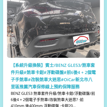
【系統升級換裝】
賓士/BENZ GLE53/煞車套
件升級#煞車卡鉗#浮動碟盤#前6後4 + 2個電
子手煞車#改裝煞車大迷思#OiCar新北市八
里區推薦汽車保修線上預約保障服務
BENZ GLE53 煞車套件升級/煞車卡鉗/浮動碟盤/前
6後4 + 2個電子手煞車/改裝煞車大迷思? ·前
410mm 後400mm 浮動碟盤 ·卡鉗20...