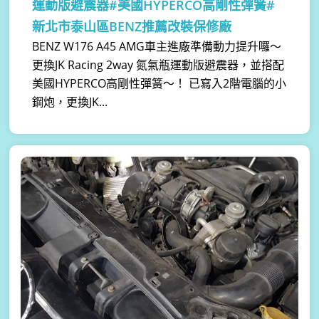
運動版避震器#美國HYPERCO高剛性彈簧#
新北市泰山區BENZ推薦改裝保修廠
​BENZ W176 A45 AMG車主進廠準備動力提升囉～
更換JK Racing 2way 氮氣瓶運動版避震器，並搭配
美國HYPERCO高剛性彈簧～！ 已寫入2階電腦的小
鋼炮，更換JK...