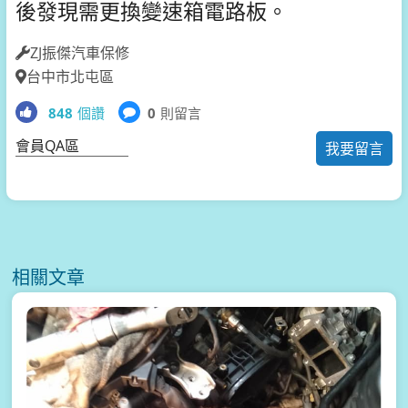
後發現需更換變速箱電路板。
ZJ振傑汽車保修
台中市北屯區
848
個讚
0
則留言
會員QA區
我要留言
相關文章