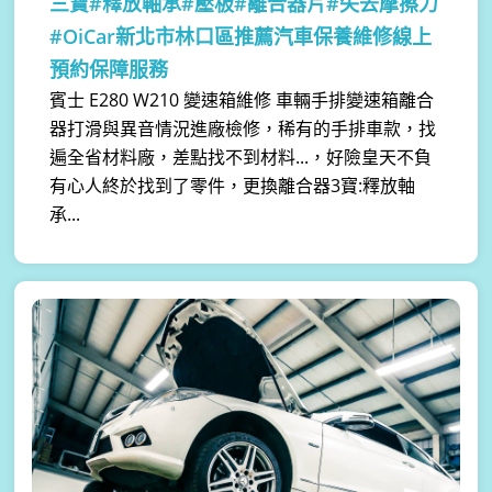
三寶#釋放軸承#壓板#離合器片#失去摩擦力
#OiCar新北市林口區推薦汽車保養維修線上
預約保障服務
賓士 E280 W210 變速箱維修 車輛手排變速箱離合
器打滑與異音情況進廠檢修，稀有的手排車款，找
遍全省材料廠，差點找不到材料...，好險皇天不負
有心人終於找到了零件，更換離合器3寶:釋放軸
承...