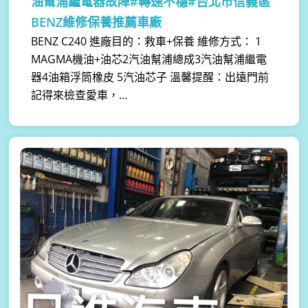
油幫浦繼電器故障#轉速不穩#台北市信義區
BENZ維修保養推薦車廠
BENZ C240 進廠目的：救車+保養 維修方式： 1
MAGMA機油+油芯2汽油幫浦總成3汽油幫浦繼電
器4油箱浮筒橡皮 5汽油芯子 溫馨提醒：出遠門前
記得來檢查愛車，...