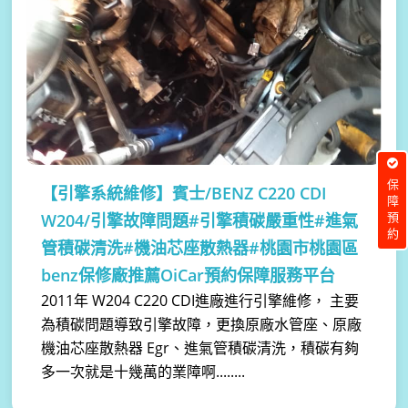
保障預約
【引擎系統維修】
賓士/BENZ C220 CDI
W204/引擎故障問題#引擎積碳嚴重性#進氣
管積碳清洗#機油芯座散熱器#桃園市桃園區
benz保修廠推薦OiCar預約保障服務平台
2011年 W204 C220 CDI進廠進行引擎維修， 主要
為積碳問題導致引擎故障，更換原廠水管座、原廠
機油芯座散熱器 Egr、進氣管積碳清洗，積碳有夠
多一次就是十幾萬的業障啊........