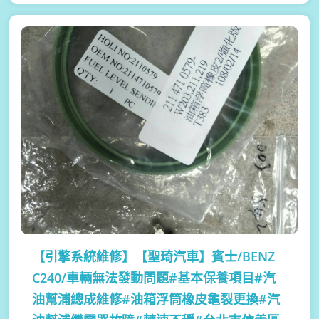
【引擎系統維修】
【聖琦汽車】賓士/BENZ
C240/車輛無法發動問題#基本保養項目#汽
油幫浦總成維修#油箱浮筒橡皮龜裂更換#汽