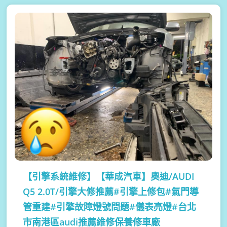
【引擎系統維修】
【華成汽車】奧迪/AUDI
Q5 2.0T/引擎大修推薦#引擎上修包#氣門導
管重建#引擎故障燈號問題#儀表亮燈#台北
市南港區audi推薦維修保養修車廠