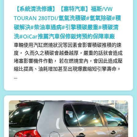
【系統清洗修護】
【塞特汽車】福斯/VW
TOURAN 280TDI/氫氣洗積碳#氫氧除碳#積
碳解決#柴油車通病#引擎積碳嚴重#積碳清
洗#OiCar推薦汽車保修鈑烤預約保障車廠
車輛使用汽缸燃燒狀況等因素會影響積碳推積的速
度， 久而久之積碳會越疊越厚，嚴重的話就會造成
堵塞影響機件作動， 若在燃燒室內，會因此造成壓
縮比提高、油耗增加甚至出現爆震縮短引擎壽命。
...