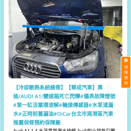
保障預約
【冷卻散熱系統維修】
【華成汽車】奧
迪/AUDI A1/變速箱死亡閃爍#儀表故障燈號
#第一缸活塞環溶解#輪速傳感器#水泵浦漏
水#正時前蓋漏油#OiCar台北市南港區汽車
推薦保修預約保障廠
Audi A1 1.4 水溫異常漏水檢修 Audi的小排氣引擎