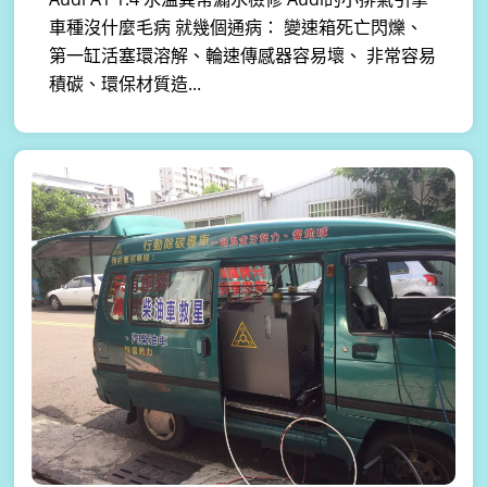
車種沒什麼毛病 就幾個通病： 變速箱死亡閃爍、
第一缸活塞環溶解、輪速傳感器容易壞、 非常容易
積碳、環保材質造...