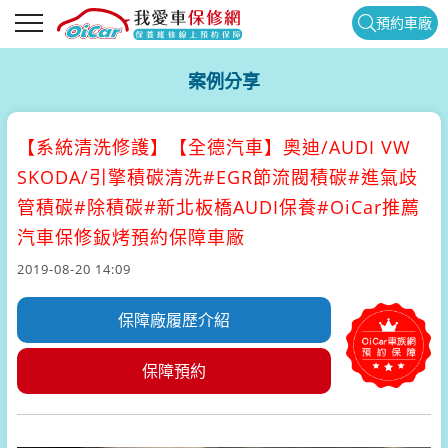
預約車廠
案例分享
【系統清洗修護】
【全德汽車】奧迪/AUDI VW
SKODA/引擎積碳清洗#EGR節流閥積碳#進氣歧
管積碳#除積碳#新北板橋AUDI保養#OiCar推薦
汽車保修鈑烤預約保障車廠
2019-08-20 14:09
保障廠履歷介紹
保障預約