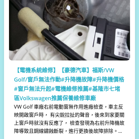
【電機系統維修】
【豪德汽車】福斯/VW
Golf/窗戶無法作動#升降機故障#升降機價格
#窗戶無法升起#電機維修推薦#基隆市七堵
區Volkswagen推薦保養維修車廠
VW Golf 車廠右前電動窗無作用進廠檢查，車主反
映開啟窗戶時， 有尖銳拉扯的聲音，後來到家要關
上窗戶時就沒有反應了， 檢查發現為右前升降機故
障導致且鋼線鏽蝕斷裂，進行更換後故障排除。...