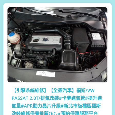
【引擎系統維修】
【全德汽車】福斯/VW
PASSAT 2.0T/排氣改裝#卡夢進氣管#提升進
氣量#APR動力晶片升級#新北市板橋區福斯
改裝維修保養推薦OiCar預約保障服務平台