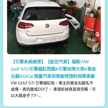
【引擎系統維修】
【鉦宏汽車】福斯/VW
Golf GTI/引擎縮缸問題#引擎故障大修#黃金
右腳#OiCar推薦汽車保修鈑烤預約保障車廠
VW GOLF GTI 引擎縮缸啦，車主的黃金右腳名不
虛傳，真的變成DDI了， 車頭拆掉真是很空曠，可
以大展身手了!!~...