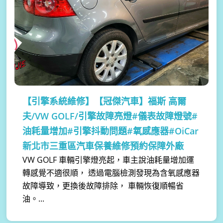
【引擎系統維修】
【冠傑汽車】福斯 高爾
夫/VW GOLF/引擎故障亮燈#儀表故障燈號#
油耗量增加#引擎抖動問題#氧感應器#OiCar
新北市三重區汽車保養維修預約保障外廠
VW GOLF 車輛引擎燈亮起，車主說油耗量增加運
轉感覺不適很順， 透過電腦檢測發現為含氧感應器
故障導致，更換後故障排除， 車輛恢復順暢省
油。...