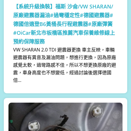
【系統升級換裝】
福斯 沙侖/VW SHARAN/
原廠避震器漏油#過彎穩定性#德國避震器#
德國倍適登B6黃桶長行程避震器#原廠彈簧
#OiCar新北市板橋區推薦汽車保養維修線上
預約保障服務
VW SHARAN 2.0 TDI 避震器更換 車主反映，車輛
避震器有異音及漏油問題，想進行更換，因為原廠
感覺太軟，過彎路感不佳，所以不想更換原廠的避
震，車身高度也不想變低，經過討論後選擇德國
倍...