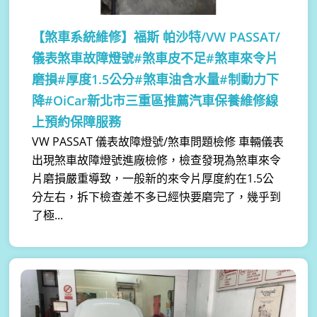
【煞車系統維修】
福斯 帕沙特/VW PASSAT/
儀表煞車故障燈號#煞車皮不足#煞車來令片
磨損#厚度1.5公分#煞車油含水量#制動力下
降#OiCar新北市三重區推薦汽車保養維修線
上預約保障服務
VW PASSAT 儀表故障燈號/煞車問題檢修 車輛儀表
出現煞車故障燈號進廠檢修，檢查發現為煞車來令
片磨損嚴重導致，一般新的來令片厚度約在1.5公
分左右，拆下檢查差不多已經快要磨完了，幾乎到
了極...