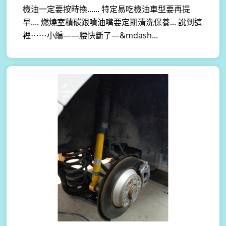
機油一定要按時換...... 特定易吃機油車型要再提
早.... 燃燒室積碳跟噴油嘴要定期清洗保養... 說到這
裡⋯⋯小編——腰快斷了—&mdash...