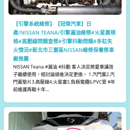
【引擎系統維修】
【冠傑汽車】日
產/NISSAN TEANA/引擎漏油維修#火星塞規
格#高壓線問題查修#引擎抖動問題#多缸失
火情況#新北市三重區NISSAN維修保養修車
廠推薦
NISSAN Teana #漏油 #抖動 客人決定將愛車讓孩
子繼續使用，經討論過後決定更換， 1.汽門蓋2.汽
門蓋墊片3.高壓線4.火星塞5.負極電纜6.PVC管 #年
前維護再戰十年...