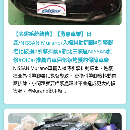
【底盤系統維修】
【勇嘉車業】日
產/NISSAN Murano/入檔抖動問題#引擎腳
老化破損#引擎抖動#新北三峽區NISSAN維
修#OiCar推薦汽車保修鈑烤預約保障車廠
NISSAN Murano車輛入檔時引擎抖動嚴重，進廠
檢查為引擎腳老化龜裂導致， 更換引擎腳後抖動問
題排除，小問題就要趕緊處理才不會造成更大的損
害喔。 #Murano御用廠...