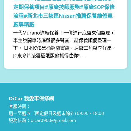
定期保養項目#原廠技師服務#原廠SOP保修
流程#新北市三峽區Nissan推薦保養維修車
廠專精廠
一代Murano進廠保養！一併進行底盤來個整理，
車主說開車時底盤很多聲音，趁保養順便整理一
下， 日本KYB黑桶經濟實惠，原廠三角架李仔串，
JC來令片凌雲極限版他抓得住你!! ...
OiCar 我愛車保修網
客服時間：
週一至週五（國定假日及週末除外) 09:00 - 18:00
服務信箱：oicar0900@gmail.com