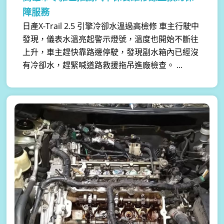
障服務
日產X-Trail 2.5 引擎冷卻水溫過高檢修 車主行駛中
發現，儀表水溫亮起警示燈號，溫度也開始不斷往
上升，車主趕快靠路邊停駛，發現副水箱內已經沒
有冷卻水，趕緊喊道路救援拖吊進廠檢查。 ...