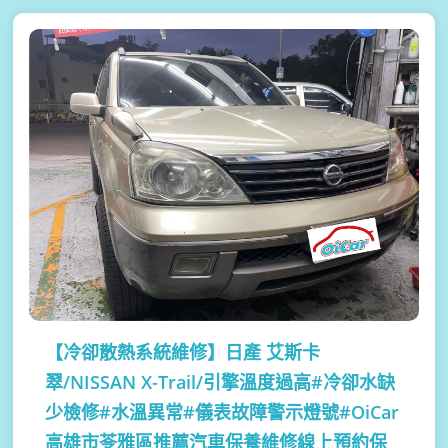
【冷卻散熱系統維修】
日產 艾斯卡
翠/NISSAN X-Trail/引擎溫度過高#冷卻水缺
少檢修#水溫異常#儀表故障警示燈號#OiCar
高雄市苓雅區推薦汽車保養維修線上預約保