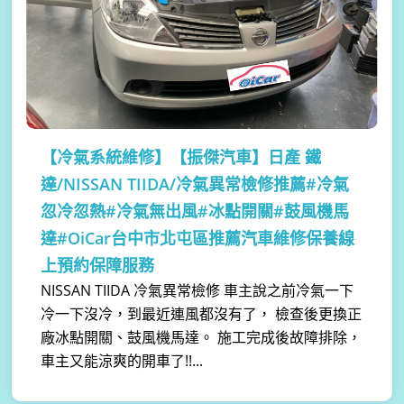
【冷氣系統維修】
【振傑汽車】日產 鐵
達/NISSAN TIIDA/冷氣異常檢修推薦#冷氣
忽冷忽熱#冷氣無出風#冰點開關#鼓風機馬
達#OiCar台中市北屯區推薦汽車維修保養線
上預約保障服務
NISSAN TIIDA 冷氣異常檢修 車主說之前冷氣一下
冷一下沒冷，到最近連風都沒有了， 檢查後更換正
廠冰點開關、鼓風機馬達。 施工完成後故障排除，
車主又能涼爽的開車了!!...