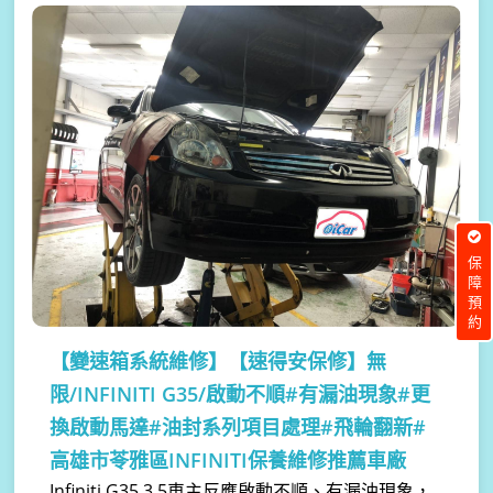
保障預約
【變速箱系統維修】
【速得安保修】無
限/INFINITI G35/啟動不順#有漏油現象#更
換啟動馬達#油封系列項目處理#飛輪翻新#
高雄市苓雅區INFINITI保養維修推薦車廠
Infiniti G35 3.5車主反應啟動不順、有漏油現象，