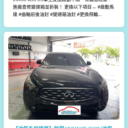
進廠查修變速箱並拆裝！ 更換以下項目→ #啟動馬
達 #曲軸前後油封 #變速箱油封 #更換飛輪...