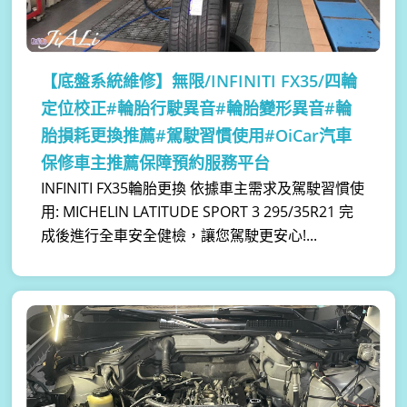
【底盤系統維修】
無限/INFINITI FX35/四輪
定位校正#輪胎行駛異音#輪胎變形異音#輪
胎損耗更換推薦#駕駛習慣使用#OiCar汽車
保修車主推薦保障預約服務平台
INFINITI FX35輪胎更換 依據車主需求及駕駛習慣使
用: MICHELIN LATITUDE SPORT 3 295/35R21 完
成後進行全車安全健檢，讓您駕駛更安心!...