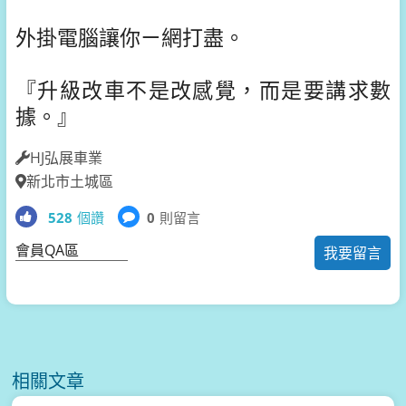
外掛電腦讓你ㄧ網打盡。
『升級改車不是改感覺，而是要講求數
據。』
HJ弘展車業
新北市土城區
528
個讚
0
則留言
會員QA區
我要留言
相關文章