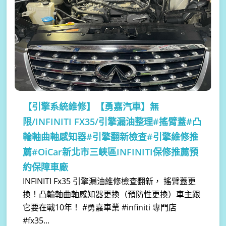
【引擎系統維修】
【勇嘉汽車】無
限/INFINITI FX35/引擎漏油整理#搖臂蓋#凸
輪軸曲軸感知器#引擎翻新檢查#引擎維修推
薦#OiCar新北市三峽區INFINITI保修推薦預
約保障車廠
INFINITI Fx35 引擎漏油維修檢查翻新， 搖臂蓋更
換！凸輪軸曲軸感知器更換（預防性更換）車主跟
它要在戰10年！ #勇嘉車業 #infiniti 專門店
#fx35...