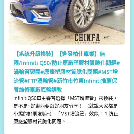
【系統升級換裝】
【進發柏仕車業】無
限/Infiniti Q50/防止原廠塑膠材質脆化問題#
渦輪管裂開#原廠塑膠材質脆化問題#MST增
流管#FTP渦輪管#新竹市竹東Infiniti推薦保
養維修車廠底盤調教
InfinitiQ50車主睿智選擇「MST增流管」來換裝，
是不是~好東西要跟好朋友分享！ （就說大家都是
小編的好朋友嘛~） 「MST增流管」效能： 1.防止
原廠塑膠材質脆化問題。 ...