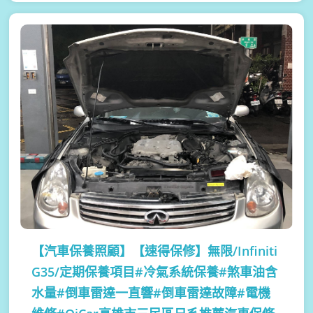
【汽車保養照顧】
【速得保修】無限/Infiniti
G35/定期保養項目#冷氣系統保養#煞車油含
水量#倒車雷達一直響#倒車雷達故障#電機