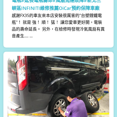
電瓶#延長電瓶壽命#風扇馬達故障#新北三
峽區INFINITI維修推薦OiCar預約保障車廠
感謝FX35的車友來本店安裝很厲害的"台塑鋰鐵電
瓶"！ 就是 強！ 順！ 猛！ 讓您愛車更好開，電裝
品的壽命延長。 另外，在檢修時發現冷氣風扇有異
音產生.... ...