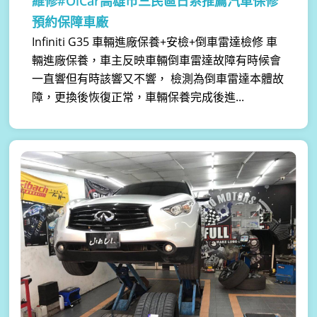
維修#OiCar高雄市三民區日系推薦汽車保修
預約保障車廠
Infiniti G35 車輛進廠保養+安檢+倒車雷達檢修 車
輛進廠保養，車主反映車輛倒車雷達故障有時候會
一直響但有時該響又不響， 檢測為倒車雷達本體故
障，更換後恢復正常，車輛保養完成後進...