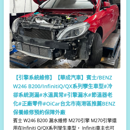
【引擎系統維修】
【華成汽車】賓士/BENZ
W246 B200/InfinitiQ/QX系列孿生車型#冷
卻系統測漏#水溫異常#引擎漏水#節溫器老
化#正廠零件#OiCar台北市南港區推薦BENZ
保養維修預約保障外廠
賓士 W246 B200 漏水維修 M270引擎 M270引擎還
用在Infiniti Q/QX系列孿生車型， Infiniti車主也可