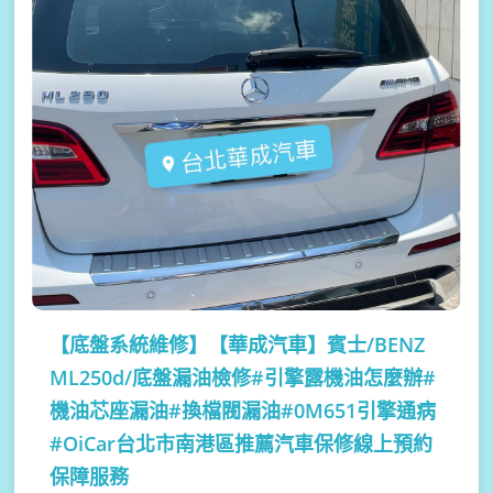
【底盤系統維修】
【華成汽車】賓士/BENZ
ML250d/底盤漏油檢修#引擎露機油怎麼辦#
機油芯座漏油#換檔閥漏油#0M651引擎通病
#OiCar台北市南港區推薦汽車保修線上預約
保障服務