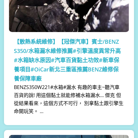
【散熱系統維修】
【冠傑汽車】賓士/BENZ
S350/水箱漏水維修推薦#引擎溫度異常升高
#水箱缺水原因#汽車百貨黏土功效#新車保
養項目#OiCar新北三重區推薦BENZ維修保
養保障車廠
BENZS350W221#水箱#漏水 有趣的車主~聽汽車
百貨的說! 用這個黏土就能修補水箱漏水... 傑克 但
從結果看來，這個方式不可行， 別拿黏土跟引擎生
命開玩笑。 ...