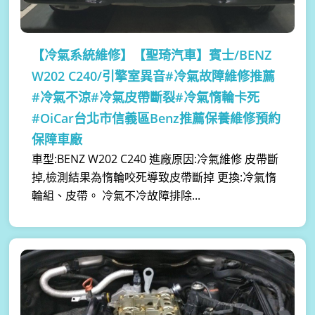
【冷氣系統維修】
【聖琦汽車】賓士/BENZ
W202 C240/引擎室異音#冷氣故障維修推薦
#冷氣不涼#冷氣皮帶斷裂#冷氣惰輪卡死
#OiCar台北市信義區Benz推薦保養維修預約
保障車廠
車型:BENZ W202 C240 進廠原因:冷氣維修 皮帶斷
掉,檢測結果為惰輪咬死導致皮帶斷掉 更換:冷氣惰
輪組、皮帶。 冷氣不冷故障排除...