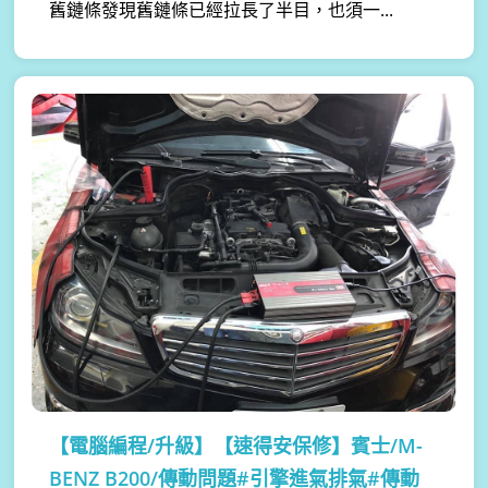
舊鏈條發現舊鏈條已經拉長了半目，也須一...
【電腦編程/升級】
【速得安保修】賓士/M-
BENZ B200/傳動問題#引擎進氣排氣#傳動