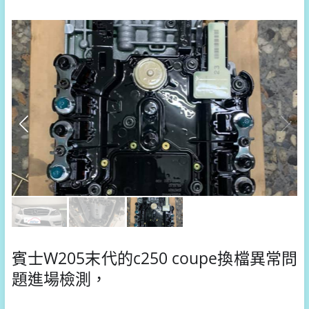
賓士W205末代的c250 coupe換檔異常問
題進場檢測，