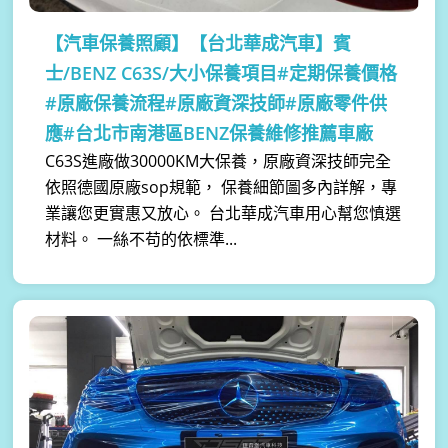
【汽車保養照顧】
【台北華成汽車】賓
士/BENZ C63S/大小保養項目#定期保養價格
#原廠保養流程#原廠資深技師#原廠零件供
應#台北市南港區BENZ保養維修推薦車廠
C63S進廠做30000KM大保養，原廠資深技師完全
依照德國原廠sop規範， 保養細節圖多內詳解，專
業讓您更實惠又放心。 台北華成汽車用心幫您慎選
材料。 一絲不苟的依標準...