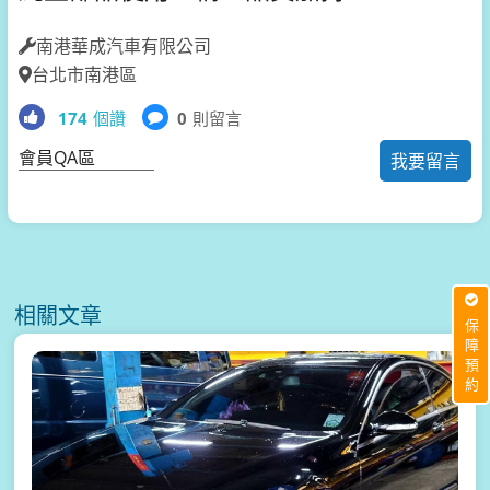
南港華成汽車有限公司
台北市南港區
174
個讚
0
則留言
會員QA區
我要留言
相關文章
保障預約