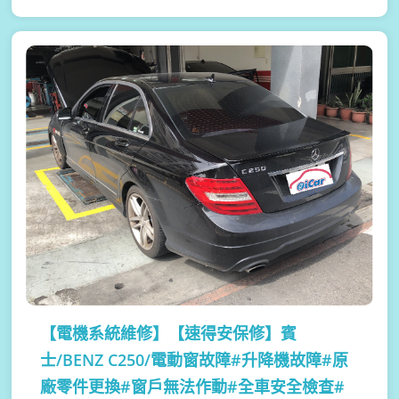
【電機系統維修】
【速得安保修】賓
士/BENZ C250/電動窗故障#升降機故障#原
廠零件更換#窗戶無法作動#全車安全檢查#