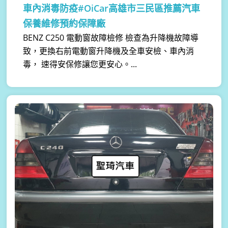
車內消毒防疫#OiCar高雄市三民區推薦汽車
保養維修預約保障廠
BENZ C250 電動窗故障檢修 檢查為升降機故障導
致，更換右前電動窗升降機及全車安檢、車內消
毒， 速得安保修讓您更安心。...