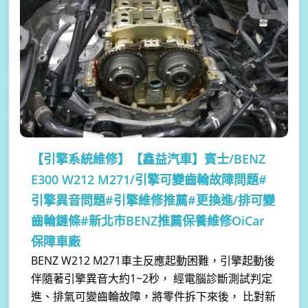
【引擎系統維修】
【鑫益汽車】賓士/BENZ
E300 W212 M271/引擎可變齒輪故障問題#
引擎異音問題#引擎維修推薦#更換進/排可變
齒輪鏈條#新北市BENZ推薦保養維修OiCar
保障車廠
BENZ W212 M271車主反應起動困難，引擎起動後
伴隨著引擎異音大約1~2秒， 經電腦診斷測試判定
進、排氣可變齒輪故障，將零件拆下來後， 比對新