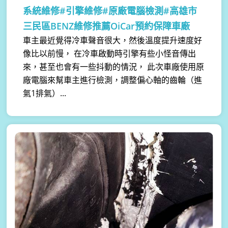
系統維修#引擎維修#原廠電腦檢測#高雄市
三民區BENZ維修推薦OiCar預約保障車廠
車主最近覺得冷車聲音很大，然後溫度提升速度好
像比以前慢， 在冷車啟動時引擎有些小怪音傳出
來，甚至也會有一些抖動的情況， 此次車廠使用原
廠電腦來幫車主進行檢測，調整偏心軸的齒輪（進
氣1排氣）...