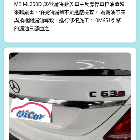
MB ML250D 底盤漏油檢修 車主反應停車位油漬越
來越嚴重，怕機油漏到不足進廠檢查， 為機油芯座
與換檔閥漏油導致，進行修復施工。 0M651引擎
的漏油三部曲之二 ...