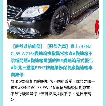
【底盤系統維修】
【冠傑汽車】賓士/BENZ
CL55 W216/變速箱換檔異常檢查#變速箱不
跳檔問題#變速箱電腦故障#變速箱程式優化
#新北三重區BENZ推薦維修保養廠變速箱專
業維修
舒服與舒麻相同的開場 卻不同的感受，你想要哪一
種?! #BENZ #CL55 #W216 車輛啟動後抖動嚴重，
不敢行駛還是停止車身總是抖個不停， 近日車輛
煞...