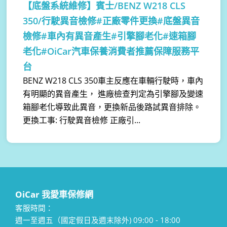
【底盤系統維修】
賓士/BENZ W218 CLS
350/行駛異音檢修#正廠零件更換#底盤異音
檢修#車內有異音產生#引擎腳老化#速箱腳
老化#OiCar汽車保養消費者推薦保障服務平
台
BENZ W218 CLS 350車主反應在車輛行駛時，車內
有明顯的異音產生， 進廠檢查判定為引擎腳及變速
箱腳老化導致此異音，更換新品後路試異音排除。
更換工事: 行駛異音檢修 正廠引...
OiCar 我愛車保修網
客服時間：
週一至週五（國定假日及週末除外) 09:00 - 18:00