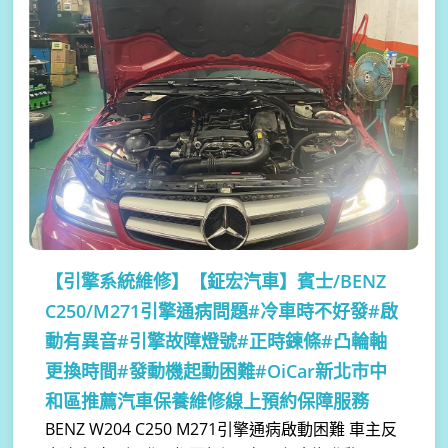
【引擎系統維修】
【鉦宏汽車】賓士/BENZ
C250/M271引擎通病問題#冷車時不好發#啟
動有異音#引擎故障燈號#正時鍊條#凸輪軸
更換時間#發動機起動困難#OiCar新北市中
和區推薦汽車保養維修線上預約保障服務
BENZ W204 C250 M271引擎通病啟動困難 車主反