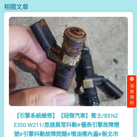
相關文章
保障預約
【引擎系統維修】
【冠傑汽車】賓士/BENZ
E350 W211/怠速異常抖動#儀表引擎故障燈
號#引擎抖動故障問題#噴油嘴內漏#新北市