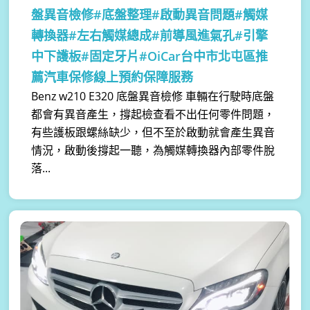
盤異音檢修#底盤整理#啟動異音問題#觸媒
轉換器#左右觸媒總成#前導風進氣孔#引擎
中下護板#固定牙片#OiCar台中市北屯區推
薦汽車保修線上預約保障服務
Benz w210 E320 底盤異音檢修 車輛在行駛時底盤
都會有異音產生，撐起檢查看不出任何零件問題，
有些護板跟螺絲缺少，但不至於啟動就會產生異音
情況，啟動後撐起一聽，為觸媒轉換器內部零件脫
落...