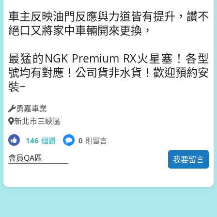
車主反映油門反應與力道皆有提升，讚不
絕口又將家中車輛開來更換，
最猛的NGK Premium RX火星塞！各型
號均有對應！公司貨非水貨！歡迎預約安
裝~
勇嘉車業
新北市三峽區
146
個讚
0
則留言
會員QA區
我要留言