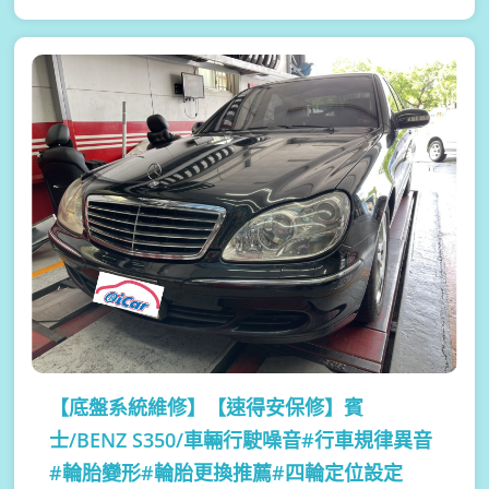
【底盤系統維修】
【速得安保修】賓
士/BENZ S350/車輛行駛噪音#行車規律異音
#輪胎變形#輪胎更換推薦#四輪定位設定