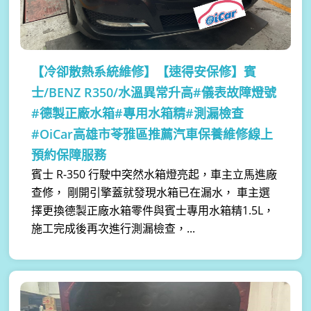
【冷卻散熱系統維修】
【速得安保修】賓
士/BENZ R350/水溫異常升高#儀表故障燈號
#德製正廠水箱#專用水箱精#測漏檢查
#OiCar高雄市苓雅區推薦汽車保養維修線上
預約保障服務
賓士 R-350 行駛中突然水箱燈亮起，車主立馬進廠
查修， 剛開引擎蓋就發現水箱已在漏水， 車主選
擇更換德製正廠水箱零件與賓士專用水箱精1.5L，
施工完成後再次進行測漏檢查，...