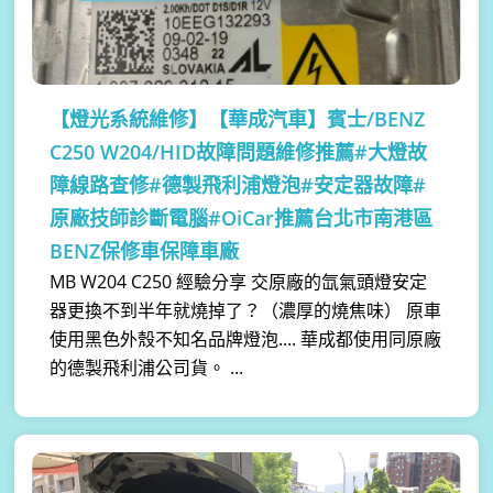
【燈光系統維修】
【華成汽車】賓士/BENZ
C250 W204/HID故障問題維修推薦#大燈故
障線路查修#德製飛利浦燈泡#安定器故障#
原廠技師診斷電腦#OiCar推薦台北市南港區
BENZ保修車保障車廠
MB W204 C250 經驗分享 交原廠的氙氣頭燈安定
器更換不到半年就燒掉了？（濃厚的燒焦味） 原車
使用黑色外殼不知名品牌燈泡.... 華成都使用同原廠
的德製飛利浦公司貨。 ...