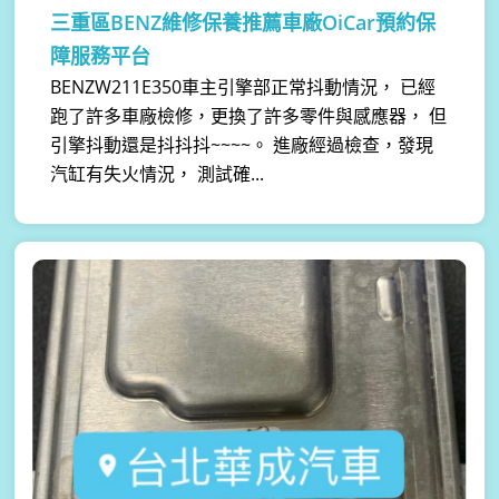
三重區BENZ維修保養推薦車廠OiCar預約保
障服務平台
BENZW211E350車主引擎部正常抖動情況， 已經
跑了許多車廠檢修，更換了許多零件與感應器， 但
引擎抖動還是抖抖抖~~~~。 進廠經過檢查，發現
汽缸有失火情況， 測試確...