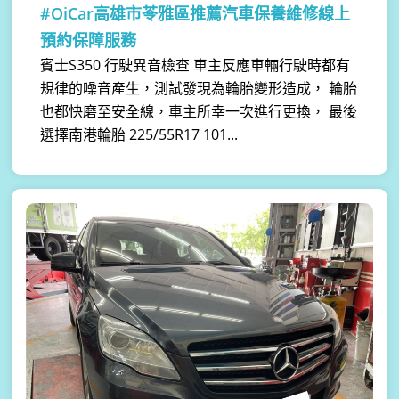
#OiCar高雄市苓雅區推薦汽車保養維修線上
預約保障服務
賓士S350 行駛異音檢查 車主反應車輛行駛時都有
規律的噪音產生，測試發現為輪胎變形造成， 輪胎
也都快磨至安全線，車主所幸一次進行更換， 最後
選擇南港輪胎 225/55R17 101...