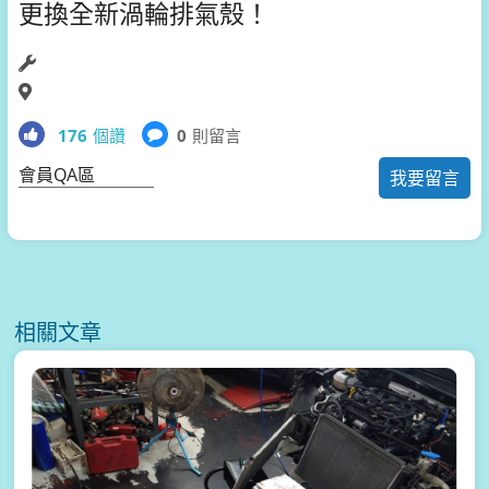
更換全新渦輪排氣殼！
176
個讚
0
則留言
會員QA區
我要留言
相關文章