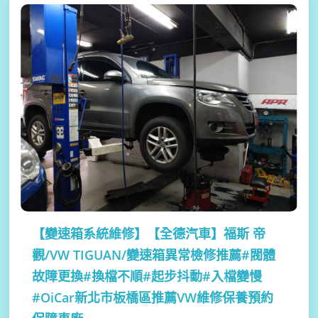
【變速箱系統維修】
【全德汽車】福斯 帝
觀/VW TIGUAN/變速箱異常檢修推薦#閥體
故障更換#換檔不順#起步抖動#入檔變慢
#OiCar新北市板橋區推薦VW維修保養預約