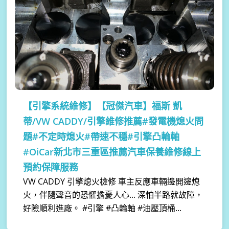
【引擎系統維修】
【冠傑汽車】福斯 凱
蒂/VW CADDY/引擎維修推薦#發電機熄火問
題#不定時熄火#帶速不穩#引擎凸輪軸
#OiCar新北市三重區推薦汽車保養維修線上
預約保障服務
VW CADDY 引擎熄火檢修 車主反應車輛邊開邊熄
火，伴隨聲音的恐懼擔憂人心... 深怕半路就故障，
好險順利進廠。 #引擎 #凸輪軸 #油壓頂桶...