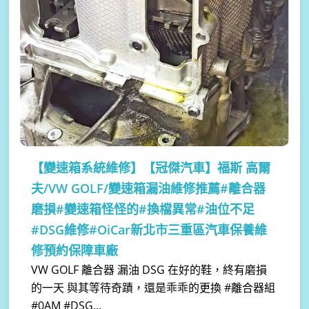
【變速箱系統維修】
【冠傑汽車】福斯 高爾
夫/VW GOLF/變速箱漏油維修推薦#離合器
磨損#變速箱怪怪的#換檔異常#油位不足
#DSG維修#OiCar新北市三重區汽車保養維
修預約保障車廠
VW GOLF 離合器 漏油 DSG 在好的鞋，終有磨損
的一天 與其等待奇蹟，還是乖乖的更換 #離合器組
#0AM #DSG...