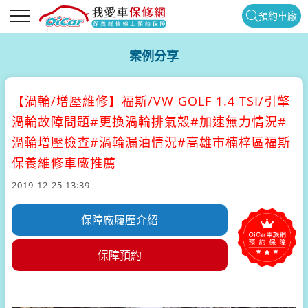
預約車廠
案例分享
【渦輪/增壓維修】
福斯/VW GOLF 1.4 TSI/引擎
渦輪故障問題#更換渦輪排氣殼#加速無力情況#
渦輪增壓檢查#渦輪漏油情況#高雄市楠梓區福斯
保養維修車廠推薦
2019-12-25 13:39
保障廠履歷介紹
保障預約