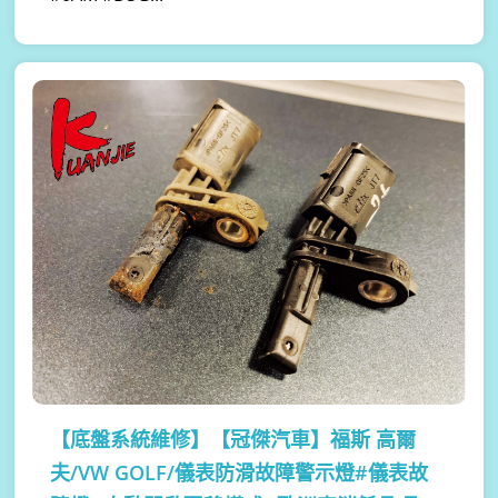
【底盤系統維修】
【冠傑汽車】福斯 高爾
夫/VW GOLF/儀表防滑故障警示燈#儀表故