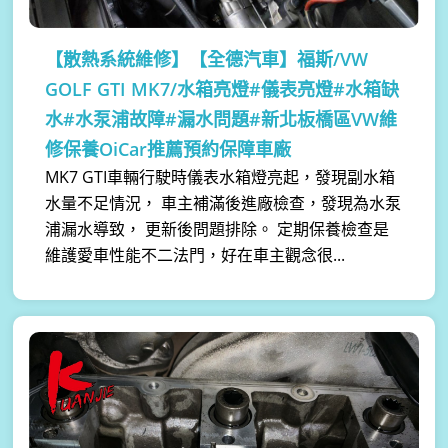
【散熱系統維修】
【全德汽車】福斯/VW
GOLF GTI MK7/水箱亮燈#儀表亮燈#水箱缺
水#水泵浦故障#漏水問題#新北板橋區VW維
修保養OiCar推薦預約保障車廠
MK7 GTI車輛行駛時儀表水箱燈亮起，發現副水箱
水量不足情況， 車主補滿後進廠檢查，發現為水泵
浦漏水導致， 更新後問題排除。 定期保養檢查是
維護愛車性能不二法門，好在車主觀念很...