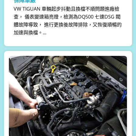
保障車廠
VW TIGUAN 車輛起步抖動且換檔不順問題進廠檢
查， 儀表變速箱亮燈，檢測為DQ500 七速DSG 閥
體故障導致， 進行更換後故障排除，又恢復順暢的
加速與換檔。...