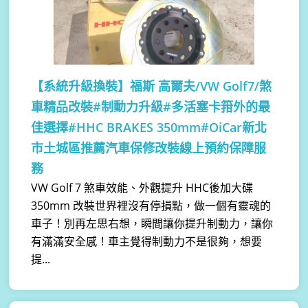
【系統升級換裝】
福斯 高爾夫/VW Golf7/煞
車精品改裝#制動力升級#多活塞卡箝外的最
佳選擇#HHC BRAKES 350mm#OiCar新北
市土城區推薦汽車保修改裝線上預約保障服
務
VW Golf 7 煞車效能、外觀提升 HHC後加大碟
350mm 改裝世界裡沒有停損點，做一個有靈魂的
車子！別再左思右想，瞬間讓你提升制動力，讓你
有滿滿安全感！車主覺得制動力不是很夠，想要
提...