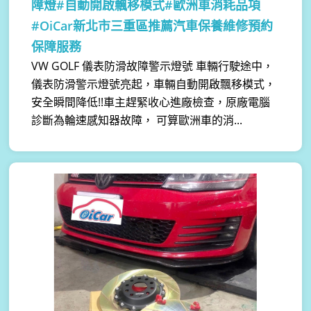
障燈#自動開啟飄移模式#歐洲車消耗品項
#OiCar新北市三重區推薦汽車保養維修預約
保障服務
VW GOLF 儀表防滑故障警示燈號 車輛行駛途中，
儀表防滑警示燈號亮起，車輛自動開啟飄移模式，
安全瞬間降低!!車主趕緊收心進廠檢查，原廠電腦
診斷為輪速感知器故障， 可算歐洲車的消...