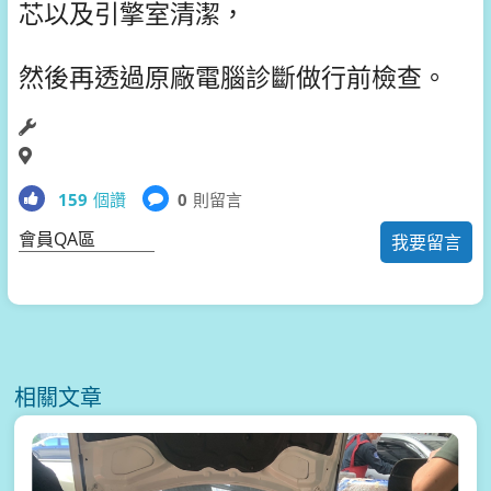
芯以及引擎室清潔，
然後再透過原廠電腦診斷做行前檢查。
159
個讚
0
則留言
會員QA區
我要留言
相關文章