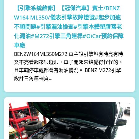
【引擎系統維修】
【冠傑汽車】賓士/BENZ
W164 ML350/儀表引擎故障燈號#起步加速
不順問題#引擎漏油檢查#引擎本體塑膠蓋老
化漏油#M272引擎三角連桿#OiCar預約保障
車廠
BENZW164ML350M272 車主說引擎燈有時亮有時
又不亮看起來很礙眼，車子開起來總覺得怪怪的。
且車輛停車處都會有漏油情況。 BENZ M272引擎
設計三角連桿負...