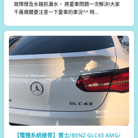
故障燈及水箱抓漏水， 將愛車問題一次解決!大家
千萬偶爾要注意一下愛車的車況^^ 時...
【電機系統維修】
賓士/BENZ GLC43 AMG/