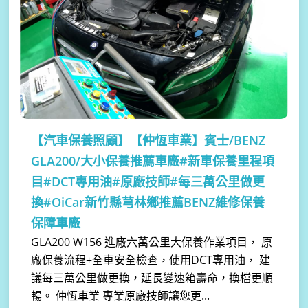
【汽車保養照顧】
【仲恆車業】賓士/BENZ
GLA200/大小保養推薦車廠#新車保養里程項
目#DCT專用油#原廠技師#每三萬公里做更
換#OiCar新竹縣芎林鄉推薦BENZ維修保養
保障車廠
GLA200 W156 進廠六萬公里大保養作業項目， 原
廠保養流程+全車安全檢查，使用DCT專用油， 建
議每三萬公里做更換，延長變速箱壽命，換檔更順
暢。 仲恆車業 專業原廠技師讓您更...