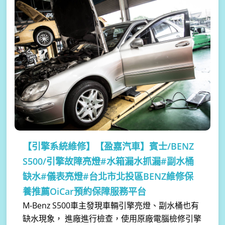
【引擎系統維修】
【盈嘉汽車】賓士/BENZ
S500/引擎故障亮燈#水箱漏水抓漏#副水桶
缺水#儀表亮燈#台北市北投區BENZ維修保
養推薦OiCar預約保障服務平台
M-Benz S500車主發現車輛引擎亮燈、副水桶也有
缺水現象， 進廠進行檢查，使用原廠電腦檢修引擎