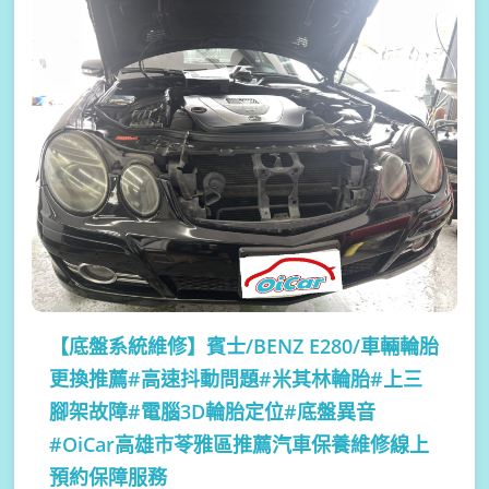
【底盤系統維修】
賓士/BENZ E280/車輛輪胎
更換推薦#高速抖動問題#米其林輪胎#上三
腳架故障#電腦3D輪胎定位#底盤異音
#OiCar高雄市苓雅區推薦汽車保養維修線上
預約保障服務