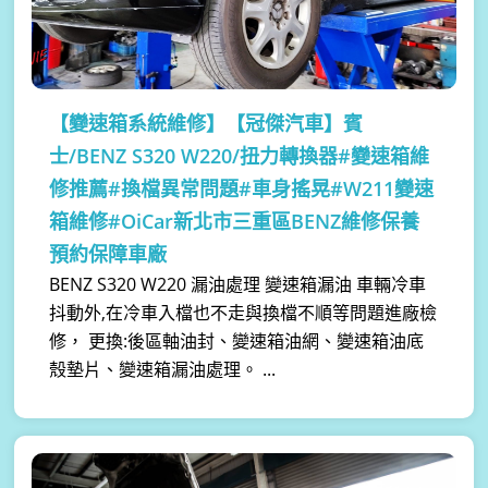
【變速箱系統維修】
【冠傑汽車】賓
士/BENZ S320 W220/扭力轉換器#變速箱維
修推薦#換檔異常問題#車身搖晃#W211變速
箱維修#OiCar新北市三重區BENZ維修保養
預約保障車廠
BENZ S320 W220 漏油處理 變速箱漏油 車輛冷車
抖動外,在冷車入檔也不走與換檔不順等問題進廠檢
修， 更換:後區軸油封、變速箱油網、變速箱油底
殼墊片、變速箱漏油處理。 ...