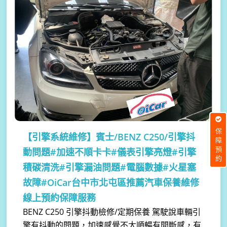
保障預約
【引擎系統維修】
賓士/BENZ C250/引擎抖
動問題#加速不順卡卡#儀表引擎亮燈#引擎
積碳清洗#引擎漏油問題#電腦數據#火星塞
故障#OiCar台中市北屯區推薦汽車保養維修
線上預約保障服務
BENZ C250 引擎抖動檢修/定期保養 駕駛說車輛引
擎有抖動的問題，加速感覺不太順暢有間斷感，有