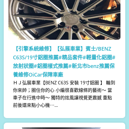
【引擎系統維修】
【弘展車業】賓士/BENZ
C63S/19寸鋁圈推薦#精品套件#輕量化鋁圈#
放射狀圈#鋁圈樣式推薦#新北市benz推薦保
養維修OiCar保障車廠
ＨＪ弘展車業【BENZ C63S 安裝 19寸鋁圈 】 輪到
你來帥；圈住你的心 小編很喜歡線條的藝術～ 當
車子在行進中時～ 獨特的炫風讓視覺更震撼 重點
前後還來點小心機⋯...