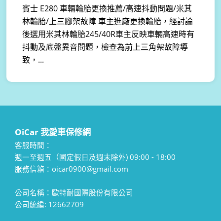
賓士 E280 車輛輪胎更換推薦/高速抖動問題/米其
林輪胎/上三腳架故障 車主進廠更換輪胎，經討論
後選用米其林輪胎245/40R車主反映車輛高速時有
抖動及底盤異音問題，檢查為前上三角架故障導
致，...
OiCar 我愛車保修網
客服時間：
週一至週五（國定假日及週末除外) 09:00 - 18:00
服務信箱：oicar0900@gmail.com
公司名稱：歐特耐國際股份有限公司
公司統編: 12662709