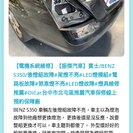
【電機系統維修】
【振傑汽車】賓士/BENZ
S350/後燈組故障#尾燈不亮#LED燈模組#電
路板故障#煞車燈不亮#LED燈故障#燈具維修
推薦#OiCar台中市北屯區推薦汽車保修線上
預約保障廠
BENZ S350 車輛左後燈組故障不亮，車主以為燈泡
故障到他廠想更換燈泡， 更換後還是沒反應，說要
整組更換才可以，車主聽到都傻了， 外型還好好的