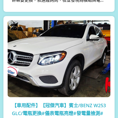
幹嘛要更換，就進廠詢問，檢查發現為模組與電...
【車用配件】
【冠傑汽車】賓士/BENZ W253
GLC/電瓶更換#儀表電瓶亮燈#發電量檢測#