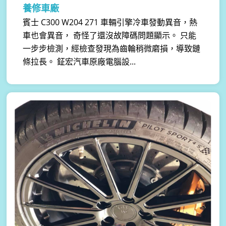
養修車廠
賓士 C300 W204 271 車輛引擎冷車發動異音，熱
車也會異音， 奇怪了還沒故障碼問題顯示。 只能
一步步檢測，經檢查發現為齒輪稍微磨損，導致鏈
條拉長。 鉦宏汽車原廠電腦設...