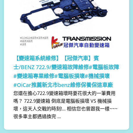
【變速箱系統維修】
【冠傑汽車】賓
士/BENZ 722.9/變速箱故障維修#電腦板故障
#變速箱專業維修#電腦板損壞#機械損壞
#OiCar推薦新北市benz維修保養保這車廠
您還在擔心722.9變速箱壞時要花很大的一筆費用
嗎？ 722.9變速箱 倒底是電腦板損壞 VS 機械損
壞，這天人交戰的時刻!... 相信您也曾跟我一樣~~~
很多車主都遇過換完 ...