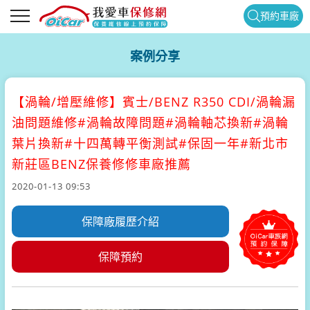
預約車廠
案例分享
【渦輪/增壓維修】
賓士/BENZ R350 CDI/渦輪漏
油問題維修#渦輪故障問題#渦輪軸芯換新#渦輪
葉片換新#十四萬轉平衡測試#保固一年#新北市
新莊區BENZ保養修修車廠推薦
2020-01-13 09:53
保障廠履歷介紹
保障預約