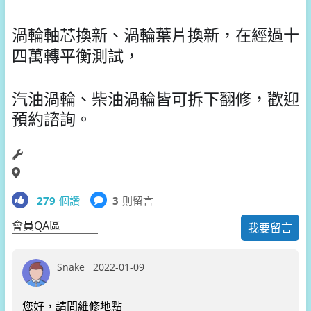
渦輪軸芯換新、渦輪葉片換新，在經過十
四萬轉平衡測試，
汽油渦輪、柴油渦輪皆可拆下翻修，歡迎
預約諮詢。
279
個讚
3
則留言
會員QA區
我要留言
Snake
2022-01-09
您好，請問維修地點