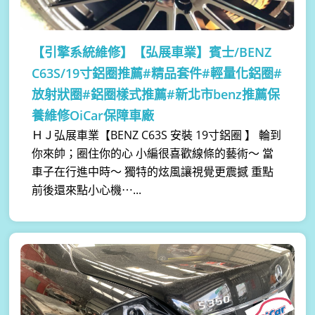
【引擎系統維修】
【弘展車業】賓士/BENZ
C63S/19寸鋁圈推薦#精品套件#輕量化鋁圈#
放射狀圈#鋁圈樣式推薦#新北市benz推薦保
養維修OiCar保障車廠
ＨＪ弘展車業【BENZ C63S 安裝 19寸鋁圈 】 輪到
你來帥；圈住你的心 小編很喜歡線條的藝術～ 當
車子在行進中時～ 獨特的炫風讓視覺更震撼 重點
前後還來點小心機⋯...