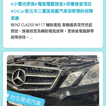
#小電池更換#電瓶電壓檢查#保養檢查項目
#OiCar新北市三重區推薦汽車保修預約保障
車廠
BENZ CLA250 W117 輔助電瓶 車輛儀表突然亮起
燈號，進廠檢查為輔助電瓶故障， ​更換後電腦歸零
故障排除。...