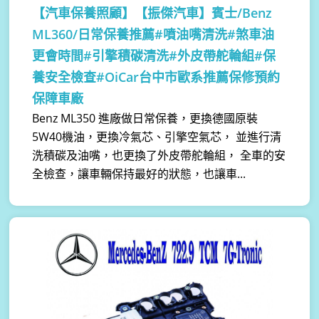
【汽車保養照顧】
【振傑汽車】賓士/Benz
ML360/日常保養推薦#噴油嘴清洗#煞車油
更會時間#引擎積碳清洗#外皮帶舵輪組#保
養安全檢查#OiCar台中市歐系推薦保修預約
保障車廠
Benz ML350 進廠做日常保養，更換德國原裝
5W40機油，更換冷氣芯、引擎空氣芯， 並進行清
洗積碳及油嘴，也更換了外皮帶舵輪組， 全車的安
全檢查，讓車輛保持最好的狀態，也讓車...