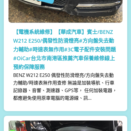
【電機系統維修】
【華成汽車】賓士/BENZ
W212 E250/偶發性防滑燈亮#方向盤失去動
力輔助#時速表無作用#3C電子配件安裝問題
#OiCar台北市南港區推薦汽車保養維修線上
預約保障服務
BENZ W212 E250 偶發性防滑燈亮/方向盤失去動
力輔助/時速表無作用查修 無論是加裝導航、行車
記錄器、音響、測速器、GPS等， 任何加裝電器，
都應避免使用原車電腦的電源線、訊...