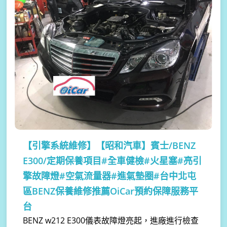
【引擎系統維修】
【昭和汽車】賓士/BENZ
E300/定期保養項目#全車健檢#火星塞#亮引
擎故障燈#空氣流量器#進氣墊圈#台中北屯
區BENZ保養維修推薦OiCar預約保障服務平
台
BENZ w212 E300儀表故障燈亮起，進廠進行檢查