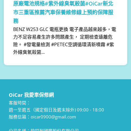
原廠電池規格#紫外線臭氧殺菌#OiCar新北
市三重區推薦汽車保養維修線上預約保障服
務
BENZ W253 GLC 電瓶更換 電子產品越來越多，電
力不足容易產生許多問題產生， 定期檢查遠離危
險。 #發電量檢測 #PETEC空調循環清新噴霧 #紫
外線臭氧殺菌...
OiCar 我愛車保修網
客服時間：
週一至週五（國定假日及週末除外) 09:00 - 18:00
服務信箱：oicar0900@gmail.com
公司名稱：歐特耐國際股份有限公司