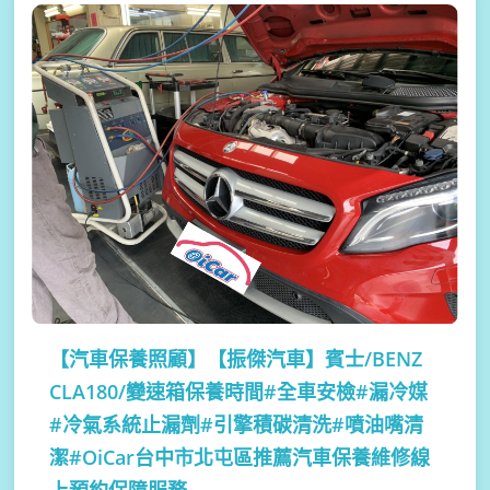
【汽車保養照顧】
【振傑汽車】賓士/BENZ
CLA180/變速箱保養時間#全車安檢#漏冷媒
#冷氣系統止漏劑#引擎積碳清洗#噴油嘴清
潔#OiCar台中市北屯區推薦汽車保養維修線
上預約保障服務