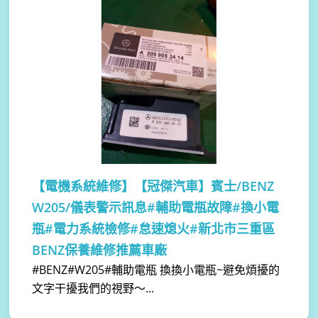
【電機系統維修】
【冠傑汽車】賓士/BENZ
W205/儀表警示訊息#輔助電瓶故障#換小電
瓶#電力系統檢修#怠速熄火#新北市三重區
BENZ保養維修推薦車廠
#BENZ#W205#輔助電瓶 換換小電瓶~避免煩擾的
文字干擾我們的視野～...