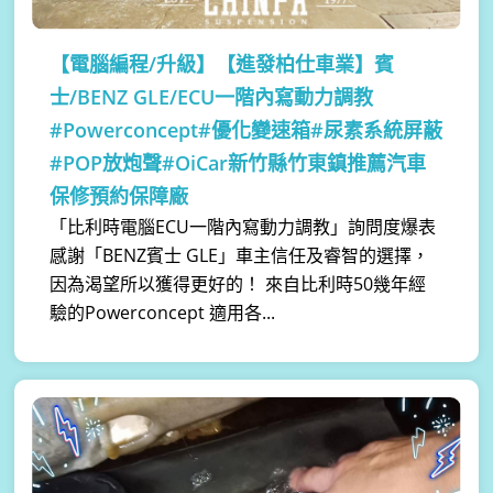
【電腦編程/升級】
【進發柏仕車業】賓
士/BENZ GLE/ECU一階內寫動力調教
#Powerconcept#優化變速箱#尿素系統屏蔽
#POP放炮聲#OiCar新竹縣竹東鎮推薦汽車
保修預約保障廠
「比利時電腦ECU一階內寫動力調教」詢問度爆表
感謝「BENZ賓士 GLE」車主信任及睿智的選擇，
因為渴望所以獲得更好的！ 來自比利時50幾年經
驗的Powerconcept 適用各...