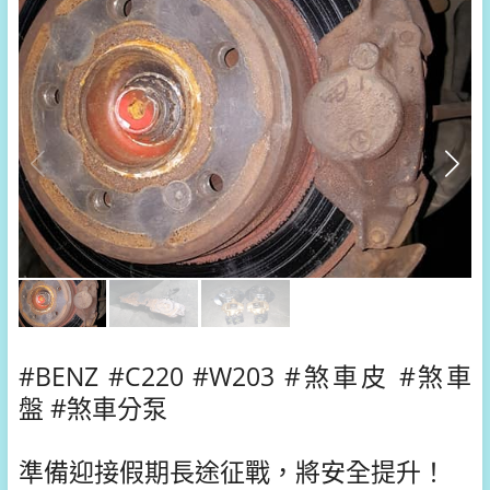
#BENZ #C220 #W203 #煞車皮 #煞車
盤 #煞車分泵
準備迎接假期長途征戰，將安全提升！