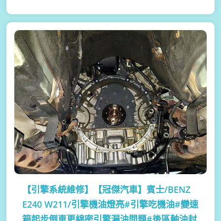
【引擎系統維修】
【冠傑汽車】賓士/BENZ
E240 W211/引擎機油燈亮#引擎吃機油#變速
箱起步倒車更綿密引擎漏油問題#後區軸油封