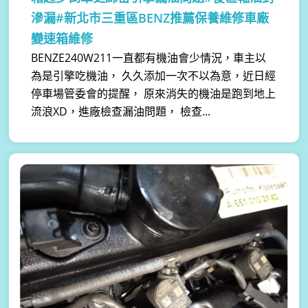
滲漏#新北市三重區BENZ推薦保養維修車廠
變速箱維修
BENZE240W211一直都有機油會少情況，車主以
為是引擎吃機油， 久久添加一次不以為意，近日經
停車場管委會的提醒， 原來消失的機油是跑到地上
流浪XD，進廠檢查漏油問題， 檢查...