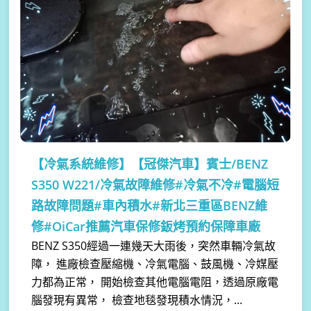
【冷氣系統維修】
【冠傑汽車】賓士/BENZ
S350 W221/冷氣故障維修#冷氣不冷#電腦短
路故障問題#車內積水#新北三重區BENZ維
修#OiCar推薦汽車保修鈑烤預約保障車廠
BENZ S350經過一連幾天大雨後，突然車輛冷氣故
障， 進廠檢查壓縮機、冷氣電腦、鼓風機、冷媒壓
力都為正常， 開始檢查其他電腦電阻，透過原廠電
腦發現有異常， 檢查地毯發現積水情況，...