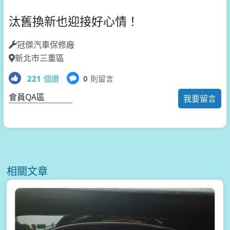
汰舊換新也迎接好心情！
冠傑汽車保修廠
新北市三重區
221
個讚
0
則留言
會員QA區
我要留言
相關文章