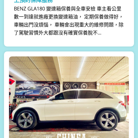
BENZ GLA180 變速箱保養與全車安檢 車主看公里
數一到達就進廠更換變速箱油， 定期保養做得好，
車輛出門沒煩惱， 車輛會出現重大的維修問題，除
了駕駛習慣外大都跟沒有確實保養脫不...