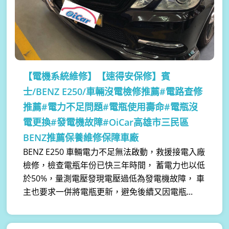
【電機系統維修】
【速得安保修】賓
士/BENZ E250/車輛沒電檢修推薦#電路查修
推薦#電力不足問題#電瓶使用壽命#電瓶沒
電更換#發電機故障#OiCar高雄市三民區
BENZ推薦保養維修保障車廠
BENZ E250 車輛電力不足無法啟動，救援接電入廠
檢修，檢查電瓶年份已快三年時間， 蓄電力也以低
於50%，量測電壓發現電壓過低為發電機故障， 車
主也要求一併將電瓶更新，避免後續又因電瓶...