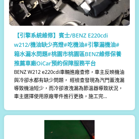
【引擎系統維修】
賓士/BENZ E220cdi
w212/機油缺少亮燈#吃機油#引擎漏機油#
箱水漏水問題#桃園市桃園區BENZ維修保養
推薦車廠OiCar預約保障服務平台
BENZ W212 e220cdi車輛進廠查修，車主反映機油
與冷卻水都有缺少問題， 經檢查發現為汽門蓋洩漏
導致機油短少，而冷卻液洩漏為節溫器導致狀況，
車主選擇使用原廠零件進行更換，施工完...