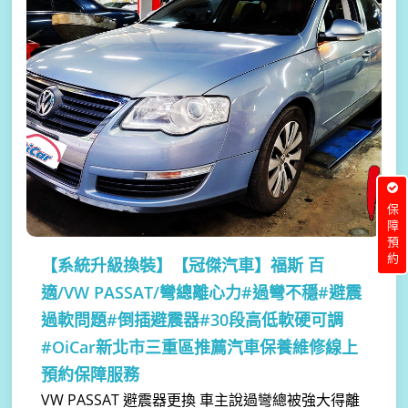
保障預約
【系統升級換裝】
【冠傑汽車】福斯 百
適/VW PASSAT/彎總離心力#過彎不穩#避震
過軟問題#倒插避震器#30段高低軟硬可調
#OiCar新北市三重區推薦汽車保養維修線上
預約保障服務
VW PASSAT 避震器更換 車主說過彎總被強大得離