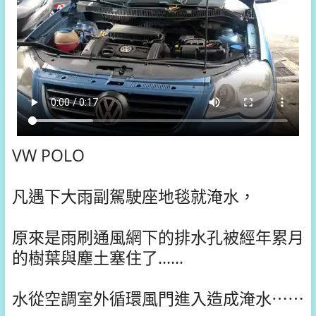
VW POLO
凡遇下大雨副駕駛座地毯就淹水，
原來是雨刷通風網下的排水孔被經年累月
的樹葉與塵土塞住了......
水從空調室外循環風門進入造成淹水⋯⋯