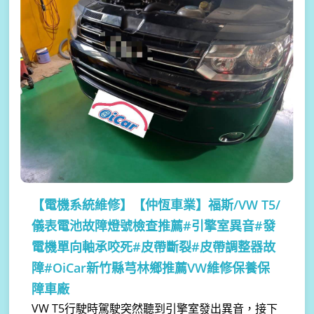
【電機系統維修】
【仲恆車業】福斯/VW T5/
儀表電池故障燈號檢查推薦#引擎室異音#發
電機單向軸承咬死#皮帶斷裂#皮帶調整器故
障#OiCar新竹縣芎林鄉推薦VW維修保養保
障車廠
VW T5行駛時駕駛突然聽到引擎室發出異音，接下