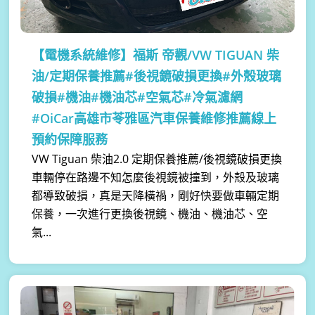
【電機系統維修】
福斯 帝觀/VW TIGUAN 柴
油/定期保養推薦#後視鏡破損更換#外殼玻璃
破損#機油#機油芯#空氣芯#冷氣濾網
#OiCar高雄市苓雅區汽車保養維修推薦線上
預約保障服務
VW Tiguan 柴油2.0 定期保養推薦/後視鏡破損更換
車輛停在路邊不知怎麼後視鏡被撞到，外殼及玻璃
都導致破損，真是天降橫禍，剛好快要做車輛定期
保養，一次進行更換後視鏡、機油、機油芯、空
氣...