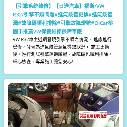
【引擎系統維修】
【日進汽車】福斯/VW
R32/引擎不順問題#進氣歧管更換#進氣歧管
漏#故障碼順利排除#引擎故障燈號#OiCar桃
園市推薦VW保養維修保障車廠
VW R32車主近期發現引擎不順之情況， 進廠進行
檢修，發現為進氣歧管漏氣導致狀況， 施工更換
後，進行測試引擎運轉順暢、故障碼也順利排除。
細心檢查、專業施工讓您安心!...