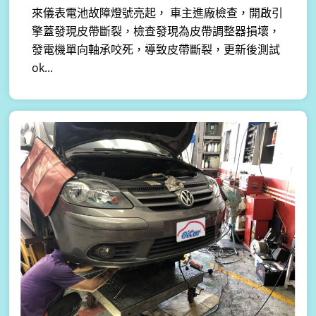
來儀表電池故障燈號亮起， 車主進廠檢查，開啟引
擎蓋發現皮帶斷裂，檢查發現為皮帶調整器損壞，
發電機單向軸承咬死，導致皮帶斷裂，更新後測試
ok...