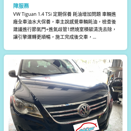
障服務
VW Tiguan 1.4 TSi 定期保養 耗油增加問題 車輛進
廠全車油水大保養，車主說感覺車輛耗油，檢查後
建議進行節氣門+進氣歧管1燃燒室積碳清洗去除，
讓引擎運轉更順暢，施工完成後交車，...