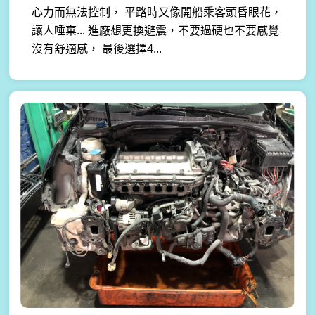
心力而無法控制， 平路時又像開船乘客頭昏眼花，
讓人唾棄... 進廠想更換避震，不要過硬也不要感覺
沒有舒適感， 最後選擇4...