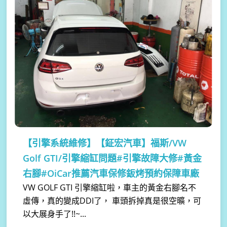
【引擎系統維修】
【鉦宏汽車】福斯/VW
Golf GTI/引擎縮缸問題#引擎故障大修#黃金
右腳#OiCar推薦汽車保修鈑烤預約保障車廠
VW GOLF GTI 引擎縮缸啦，車主的黃金右腳名不
虛傳，真的變成DDI了， 車頭拆掉真是很空曠，可
以大展身手了!!~...