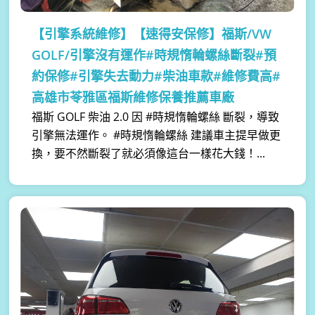
【引擎系統維修】
【速得安保修】福斯/VW
GOLF/引擎沒有運作#時規惰輪螺絲斷裂#預
約保修#引擎失去動力#柴油車款#維修費高#
高雄市苓雅區福斯維修保養推薦車廠
福斯 GOLF 柴油 2.0 因 #時規惰輪螺絲 斷裂，導致
引擎無法運作。 #時規惰輪螺絲 建議車主提早做更
換，要不然斷裂了就必須像這台一樣花大錢！...