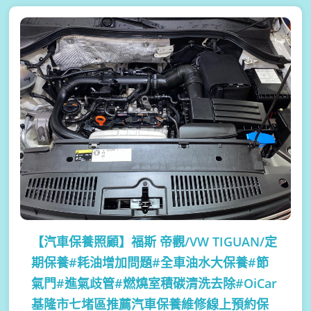
【汽車保養照顧】
福斯 帝觀/VW TIGUAN/定
期保養#耗油增加問題#全車油水大保養#節
氣門#進氣歧管#燃燒室積碳清洗去除#OiCar
基隆市七堵區推薦汽車保養維修線上預約保