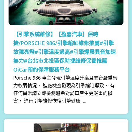
【引擎系統維修】
【盈嘉汽車】保時
捷/PORSCHE 986/引擎縮缸維修推薦#引擎
故障亮燈#引擎溫度過高#引擎爆震異音加速
無力#台北市北投區保時捷維修保養推薦
OiCar預約保障服務平台
Porsche 986 車主發現引擎溫度升高且異音嚴重馬
力軟弱情況， 進廠檢查發現為引擎縮缸導致， 有
任何異常請立即檢測避免對愛車產生更嚴重的損
害， 進行引擎維修恢復引擎健康! ...