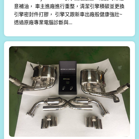
意補油， 車主進廠進行重整，清潔引擎積碳並更換
引擎密封件打膠， 引擎又跟新車出廠般健康強壯~
透過原廠專業電腦診斷與...