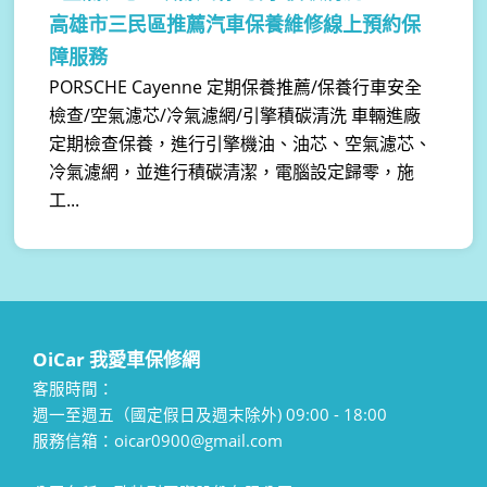
高雄市三民區推薦汽車保養維修線上預約保
障服務
PORSCHE Cayenne 定期保養推薦/保養行車安全
檢查/空氣濾芯/冷氣濾網/引擎積碳清洗 車輛進廠
定期檢查保養，進行引擎機油、油芯、空氣濾芯、
冷氣濾網，並進行積碳清潔，電腦設定歸零，施
工...
OiCar 我愛車保修網
客服時間：
週一至週五（國定假日及週末除外) 09:00 - 18:00
服務信箱：oicar0900@gmail.com