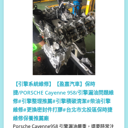
【引擎系統維修】
【盈嘉汽車】保時
捷/PORSCHE Cayenne 958/引擎漏油問題維
修#引擎整理推薦#引擎積碳清潔#柴油引擎
維修#更換密封件打膠#台北市北投區保時捷
維修保養推薦廠
Porsche Cayenne958 引擎漏油嚴重，還要時常注