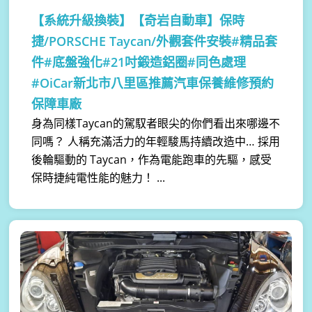
【系統升級換裝】
【奇岩自動車】保時
捷/PORSCHE Taycan/外觀套件安裝#精品套
件#底盤強化#21吋鍛造鋁圈#同色處理
#OiCar新北市八里區推薦汽車保養維修預約
保障車廠
身為同樣Taycan的駕馭者眼尖的你們看出來哪邊不
同嗎？ 人稱充滿活力的年輕駿馬持續改造中… 採用
後輪驅動的 Taycan，作為電能跑車的先驅，感受
保時捷純電性能的魅力！ ...