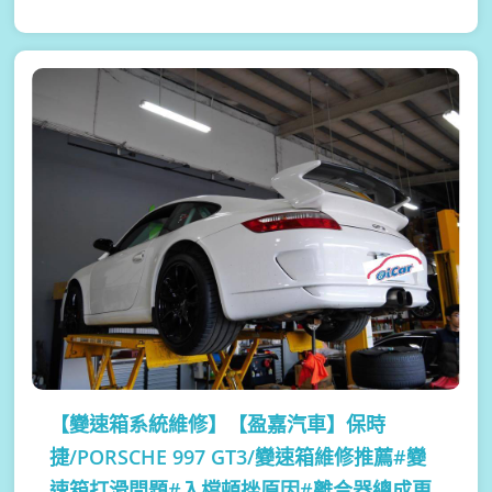
【變速箱系統維修】
【盈嘉汽車】保時
捷/PORSCHE 997 GT3/變速箱維修推薦#變
速箱打滑問題#入檔頓挫原因#離合器總成更