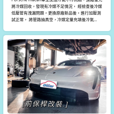
將冷媒回收，發現有冷媒不足情況， 經檢查後冷媒
低壓管有洩漏問題，更換原廠新品後，進行加壓測
試正常， 將管路抽真空，冷媒定量充填後冷氣...