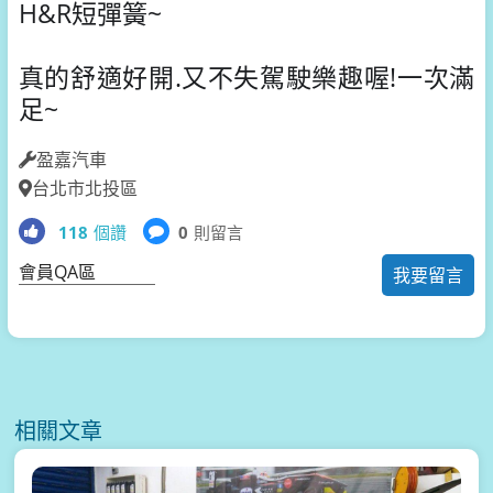
H&R短彈簧~
真的舒適好開.又不失駕駛樂趣喔!一次滿
足~
盈嘉汽車
台北市北投區
118
個讚
0
則留言
會員QA區
我要留言
相關文章