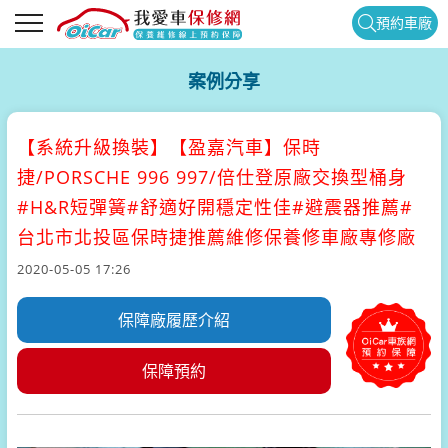
預約車廠
案例分享
【系統升級換裝】
【盈嘉汽車】保時
捷/PORSCHE 996 997/倍仕登原廠交換型桶身
#H&R短彈簧#舒適好開穩定性佳#避震器推薦#
台北市北投區保時捷推薦維修保養修車廠專修廠
2020-05-05 17:26
保障廠履歷介紹
保障預約