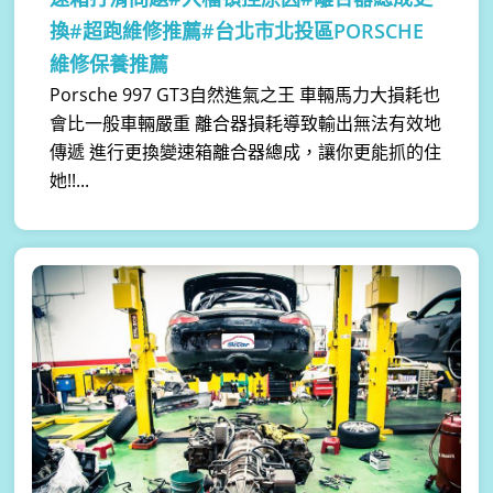
換#超跑維修推薦#台北市北投區PORSCHE
維修保養推薦
Porsche 997 GT3自然進氣之王 車輛馬力大損耗也
會比一般車輛嚴重 離合器損耗導致輸出無法有效地
傳遞 進行更換變速箱離合器總成，讓你更能抓的住
她!!...