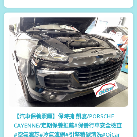
【汽車保養照顧】
保時捷 凱宴/PORSCHE
CAYENNE/定期保養推薦#保養行車安全檢查
#空氣濾芯#冷氣濾網#引擎積碳清洗#OiCar