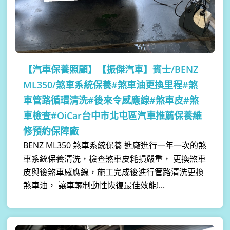
【汽車保養照顧】
【振傑汽車】賓士/BENZ
ML350/煞車系統保養#煞車油更換里程#煞
車管路循環清洗#後來令感應線#煞車皮#煞
車檢查#OiCar台中市北屯區汽車推薦保養維
修預約保障廠
BENZ ML350 煞車系統保養 進廠進行一年一次的煞
車系統保養清洗，檢查煞車皮耗損嚴重， 更換煞車
皮與後煞車感應線，施工完成後進行管路清洗更換
煞車油， 讓車輛制動性恢復最佳效能!...