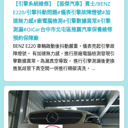
【引擎系統維修】
【振傑汽車】賓士/BENZ
E220/引擎抖動問題#儀表引擎故障燈號#加
速無力感#廠電腦檢測#引擎數據異常#引擎
測漏#OiCar台中市北屯區推薦汽車保養維修
預約保障廠
BENZ E220 車輛啟動後抖動嚴重，儀表亮起引擎故
障燈號， 有加速無力感，進行原廠電腦檢測發現引
擎數據異常，為漏真空導致， 進行引擎測漏後更換
進氣歧管下真空閥一併進行積碳清洗， ...