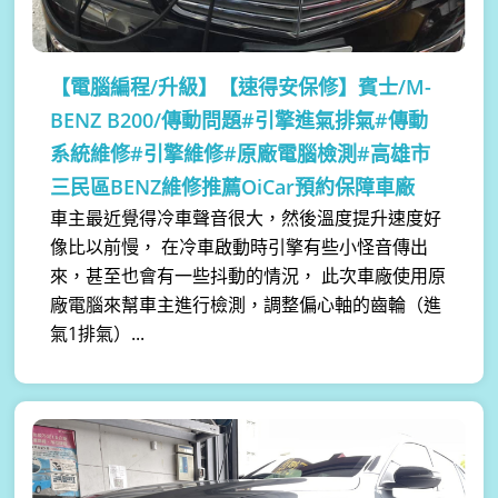
【電腦編程/升級】
【速得安保修】賓士/M-
BENZ B200/傳動問題#引擎進氣排氣#傳動
系統維修#引擎維修#原廠電腦檢測#高雄市
三民區BENZ維修推薦OiCar預約保障車廠
車主最近覺得冷車聲音很大，然後溫度提升速度好
像比以前慢， 在冷車啟動時引擎有些小怪音傳出
來，甚至也會有一些抖動的情況， 此次車廠使用原
廠電腦來幫車主進行檢測，調整偏心軸的齒輪（進
氣1排氣）...