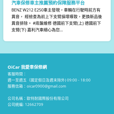
汽車保修車主推薦預約保障服務平台
BENZ W212 E250車主發現，車輛在行駛時前方有
異音， 經檢查為前上下支臂損壞導致，更換新品後
異音排除。 #底盤維修 德國前下支臂(上) 德國前下
支臂(下) 嘉利汽車細心為您...
OiCar 我愛車保修網
客服時間：
週一至週五（國定假日及週末除外) 09:00 - 18:00
服務信箱：oicar0900@gmail.com
公司名稱：歐特耐國際股份有限公司
公司統編: 12662709