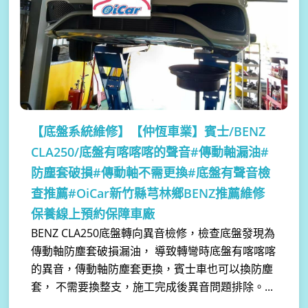
【底盤系統維修】
【仲恆車業】賓士/BENZ
CLA250/底盤有喀喀喀的聲音#傳動軸漏油#
防塵套破損#傳動軸不需更換#底盤有聲音檢
查推薦#OiCar新竹縣芎林鄉BENZ推薦維修
保養線上預約保障車廠
BENZ CLA250底盤轉向異音檢修，檢查底盤發現為
傳動軸防塵套破損漏油， 導致轉彎時底盤有喀喀喀
的異音，傳動軸防塵套更換，賓士車也可以換防塵
套， 不需要換整支，施工完成後異音問題排除。...