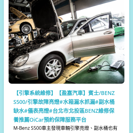
【引擎系統維修】
【盈嘉汽車】賓士/BENZ
S500/引擎故障亮燈#水箱漏水抓漏#副水桶
缺水#儀表亮燈#台北市北投區BENZ維修保
養推薦OiCar預約保障服務平台
M-Benz S500車主發現車輛引擎亮燈、副水桶也有