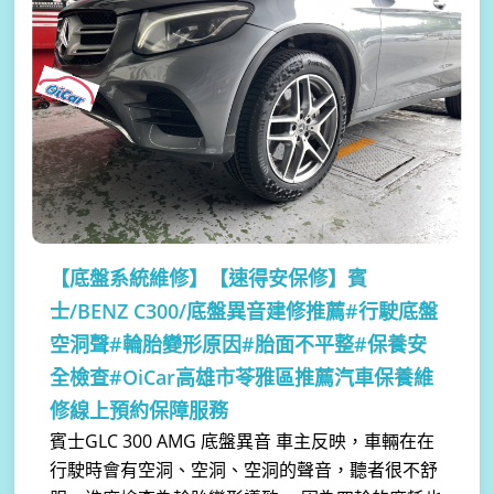
【底盤系統維修】
【速得安保修】賓
士/BENZ C300/底盤異音建修推薦#行駛底盤
空洞聲#輪胎變形原因#胎面不平整#保養安
全檢查#OiCar高雄市苓雅區推薦汽車保養維
修線上預約保障服務
賓士GLC 300 AMG 底盤異音 車主反映，車輛在在
行駛時會有空洞、空洞、空洞的聲音，聽者很不舒