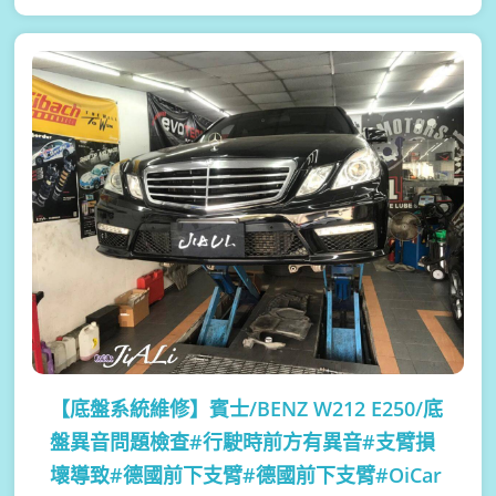
【底盤系統維修】
賓士/BENZ W212 E250/底
盤異音問題檢查#行駛時前方有異音#支臂損
壞導致#德國前下支臂#德國前下支臂#OiCar