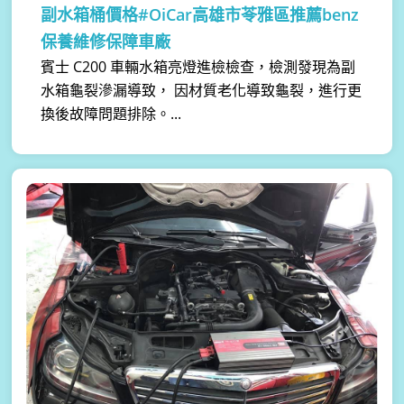
副水箱桶價格#OiCar高雄市苓雅區推薦benz
保養維修保障車廠
賓士 C200 車輛水箱亮燈進檢檢查，檢測發現為副
水箱龜裂滲漏導致， 因材質老化導致龜裂，進行更
換後故障問題排除。...