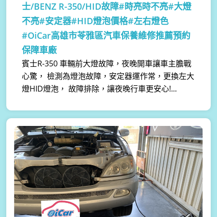
士/BENZ R-350/HID故障#時亮時不亮#大燈
不亮#安定器#HID燈泡價格#左右燈色
#OiCar高雄市苓雅區汽車保養維修推薦預約
保障車廠
賓士R-350 車輛前大燈故障，夜晚開車讓車主膽戰
心驚， 檢測為燈泡故障，安定器運作常，更換左大
燈HID燈泡， 故障排除，讓夜晚行車更安心!...