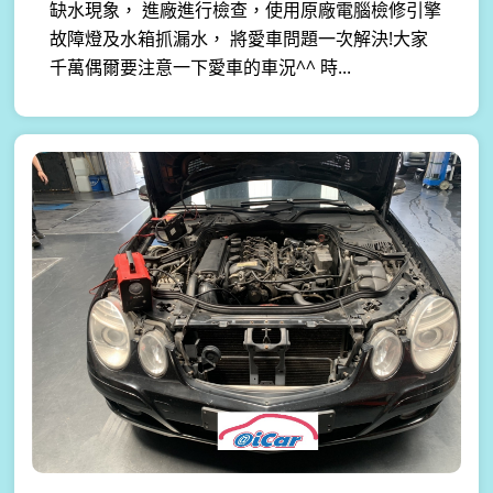
缺水現象， 進廠進行檢查，使用原廠電腦檢修引擎
故障燈及水箱抓漏水， 將愛車問題一次解決!大家
千萬偶爾要注意一下愛車的車況^^ 時...