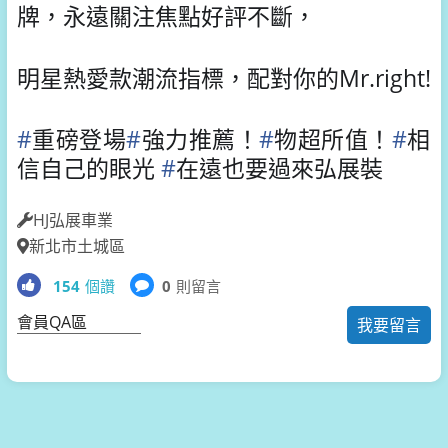
牌，
永遠關注焦點好評不斷，
明星熱愛款潮流指標，
配對你的Mr.right!
#
重磅登場
#
強力推薦
！
#
物超所值
！
#
相
信自己的眼光
#
在遠也要過來弘展裝
HJ弘展車業
新北市土城區
154
個讚
0
則留言
會員QA區
我要留言