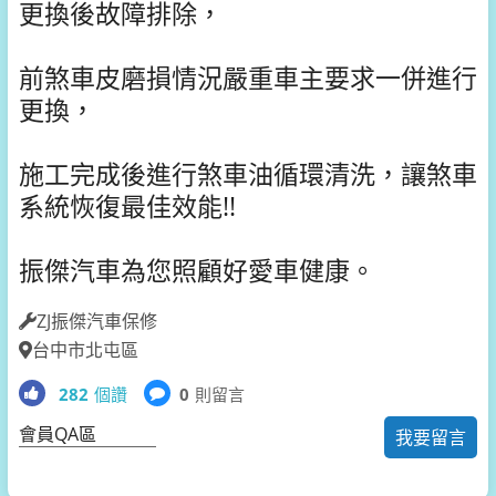
更換後故障排除，
前煞車皮磨損情況嚴重車主要求一併進行
更換，
施工完成後進行煞車油循環清洗，讓煞車
系統恢復最佳效能!!
振傑汽車為您照顧好愛車健康。
ZJ振傑汽車保修
台中市北屯區
282
個讚
0
則留言
會員QA區
我要留言