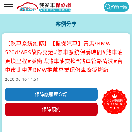
預約車廠
案例分享
【煞車系統維修】
【振傑汽車】寶馬/BMW
520d/ABS故障亮燈#煞車系統保養時間#煞車油
更換里程#脈衝式煞車油交換#煞車管路清洗#台
中市北屯區BMW推薦專業保修車廠鈑烤廠
2020-06-16 14:54
保障廠履歷介紹
保障預約