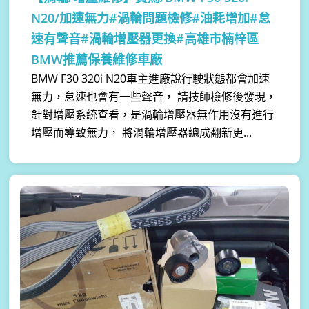
N20/加速無力#渦輪問題檢修#油耗增加#怠
速有聲音#渦輪增壓器更換#高雄市楠梓區
BMW推薦保養維修車廠
BMW F30 320i N20車主進廠說行駛狀態都會加速
無力，怠速也會有一些聲音， 請技師檢修後發現，
針對增壓系統查看，是渦輪增壓器無作用沒有進行
增壓而導致無力， 將渦輪增壓器總成翻新更...