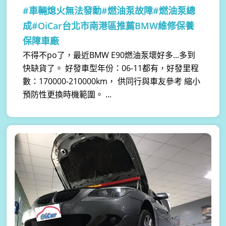
#車輛熄火無法發動#燃油泵故障#燃油泵總
成#OiCar台北市南港區推薦BMW維修保養
保障車廠
不得不po了，最近BMW E90燃油泵壞好多...多到
快缺貨了。 好發車型年份：06-11都有，好發里程
數：170000-210000km， 供同行與車友參考 縮小
預防性更換時機範圍。 ...