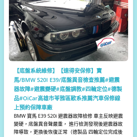
【底盤系統維修】
【速得安保修】寶
馬/BMW 520I E39/底盤異音檢查推薦#避震
器故障#避震變硬#底盤調教#四輪定位#德製
品#OiCar高雄市苓雅區歐系推薦汽車保修線
上預約保障車廠
BMW 寶馬 E39 520i 避震器故障檢修 車主反映避震
變硬，底盤異音聲嚴重， 進行檢測發現後避震器故
障導致，更換後恢復正常（德製品 四輪定位完成後