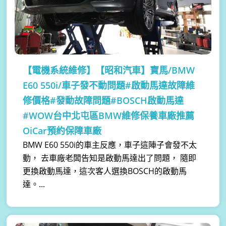
【電機系統維修】
【昭和汽車】寶馬/BMW
E60 550i/車子發不動問題#啟動馬達故障維
修價格#發動故障問題#BOSCH啟動馬達
#WOW台中北屯區BMW維修保養車廠推薦
OiCar預約保障車廠
BMW E60 550i的車主反應，車子這陣子會發不太
動， 去車廠老闆告知是啟動馬達出了問題， 隨即
更換啟動馬達，這次客人選換BOSCH的啟動馬
達。...