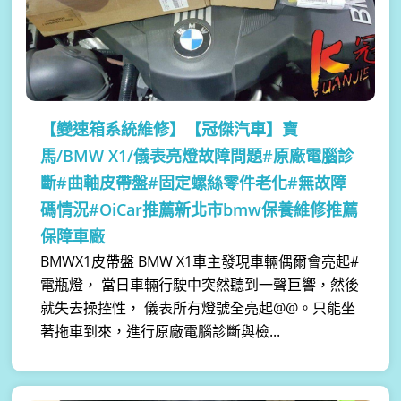
【變速箱系統維修】
【冠傑汽車】寶
馬/BMW X1/儀表亮燈故障問題#原廠電腦診
斷#曲軸皮帶盤#固定螺絲零件老化#無故障
碼情況#OiCar推薦新北市bmw保養維修推薦
保障車廠
BMWX1皮帶盤 BMW X1車主發現車輛偶爾會亮起#
電瓶燈， 當日車輛行駛中突然聽到一聲巨響，然後
就失去操控性， 儀表所有燈號全亮起@@。只能坐
著拖車到來，進行原廠電腦診斷與檢...