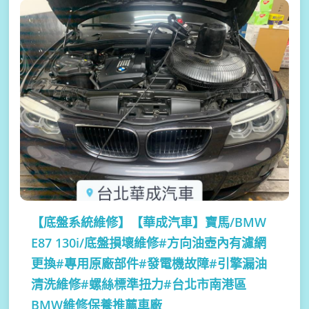
【底盤系統維修】
【華成汽車】寶馬/BMW
E87 130i/底盤損壞維修#方向油壺內有濾網
更換#專用原廠部件#發電機故障#引擎漏油
清洗維修#螺絲標準扭力#台北市南港區
BMW維修保養推薦車廠