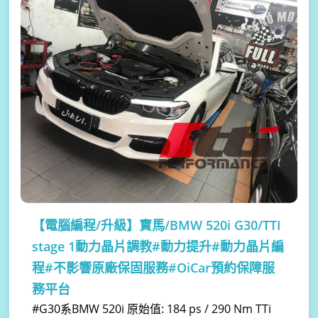
【電腦編程/升級】
寶馬/BMW 520i G30/TTI
stage 1動力晶片調教#動力提升#動力晶片編
程#不影響原廠保固服務#OiCar預約保障服
務平台
#G30系BMW 520i 原始值: 184 ps / 290 Nm TTi