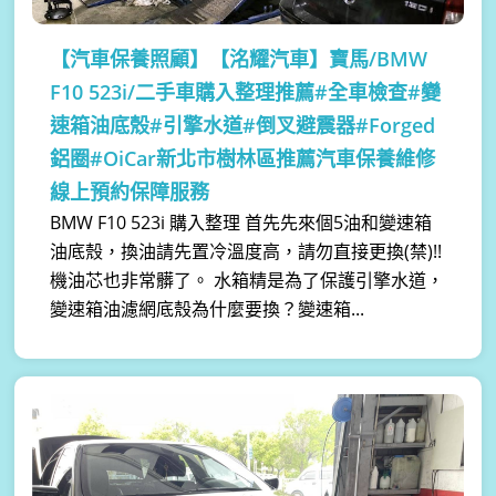
【汽車保養照顧】
【洺耀汽車】寶馬/BMW
F10 523i/二手車購入整理推薦#全車檢查#變
速箱油底殼#引擎水道#倒叉避震器#Forged
鋁圈#OiCar新北市樹林區推薦汽車保養維修
線上預約保障服務
BMW F10 523i 購入整理 首先先來個5油和變速箱
油底殼，換油請先置冷溫度高，請勿直接更換(禁)!!
機油芯也非常髒了。 水箱精是為了保護引擎水道，
變速箱油濾網底殼為什麼要換？變速箱...