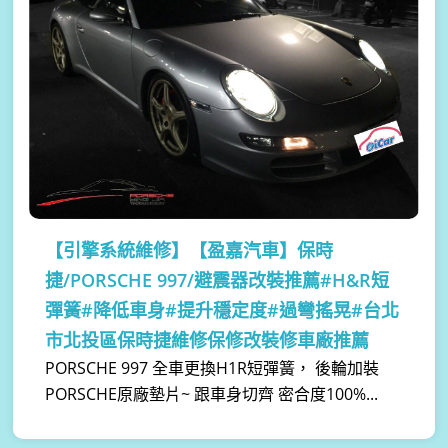
【引擎系統維修】
【盈嘉汽車】保時
捷/PORSCHE 997/避震器改裝推薦#H&R短
彈簧#降低車身#提升穩定度#過彎搖晃#台北
市北投區保時捷維修保修改裝修車廠推薦
PORSCHE 997 全車更換H1R短彈簧， 後輪加裝
PORSCHE原廠墊片~ 跟車身切齊 密合度100%...