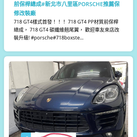
前保桿總成#新北市八里區PORSCHE推薦保
修改裝廠
718 GT4樣式首發！！！ 718 GT4 PP材質前保桿
總成， 718 GT4 碳纖維翹尾翼， 歡迎車友來店改
裝升級! #porsche#718boxste...