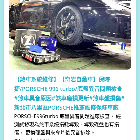
【煞車系統維修】
【奇岩自動車】保時
捷/PORSCHE 996 turbo/底盤異音問題檢查
#煞車異音原因#煞車磨損更新#煞車盤損傷#
新北市八里區PORSCHE推薦維修保修車廠
PORSCHE996turbo 底盤異音問題進廠檢查， 經
測試發現為煞車系統損耗導致，導致碟盤也有損
傷， 更換碟盤與來令片後異音排除。