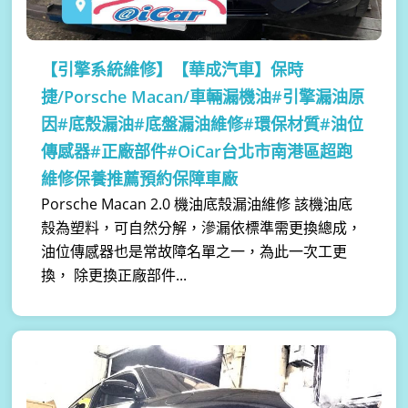
【引擎系統維修】
【華成汽車】保時
捷/Porsche Macan/車輛漏機油#引擎漏油原
因#底殼漏油#底盤漏油維修#環保材質#油位
傳感器#正廠部件#OiCar台北市南港區超跑
維修保養推薦預約保障車廠
Porsche Macan 2.0 機油底殼漏油維修 該機油底
殼為塑料，可自然分解，滲漏依標準需更換總成，
油位傳感器也是常故障名單之一，為此一次工更
換， 除更換正廠部件...