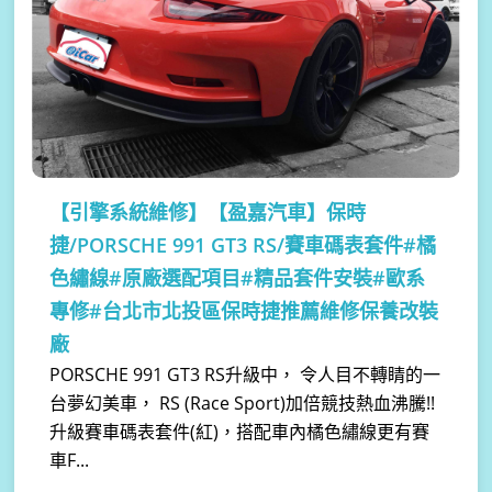
【引擎系統維修】
【盈嘉汽車】保時
捷/PORSCHE 991 GT3 RS/賽車碼表套件#橘
色繡線#原廠選配項目#精品套件安裝#歐系
專修#台北市北投區保時捷推薦維修保養改裝
廠
PORSCHE 991 GT3 RS升級中， 令人目不轉睛的一
台夢幻美車， RS (Race Sport)加倍競技熱血沸騰!!
升級賽車碼表套件(紅)，搭配車內橘色繡線更有賽
車F...