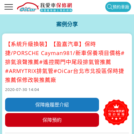
預約車廠
案例分享
【系統升級換裝】
【盈嘉汽車】保時
捷/PORSCHE Cayman981/新車保養項目價格#
排氣浪聲推薦#遙控閥門中尾段排氣管推薦
#ARMYTRIX排氣管#OiCar台北市北投區保時捷
推薦保修改裝推薦廠
2020-07-30 14:04
保障廠履歷介紹
保障預約