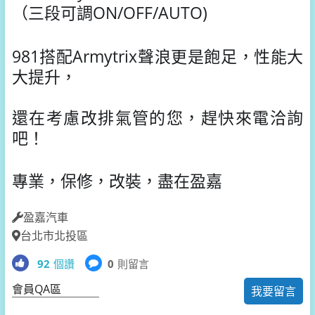
（三段可調ON/OFF/AUTO)
981搭配Armytrix聲浪更是飽足，性能大
大提升，
還在考慮改排氣管的您，趕快來電洽詢
吧！
專業，保修，改裝，盡在盈嘉
盈嘉汽車
台北市北投區
92
個讚
0
則留言
會員QA區
我要留言