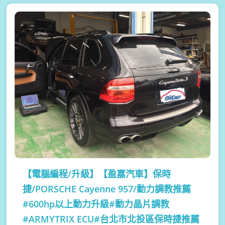
【電腦編程/升級】
【盈嘉汽車】保時
捷/PORSCHE Cayenne 957/動力調教推薦
#600hp以上動力升級#動力晶片調教
#ARMYTRIX ECU#台北市北投區保時捷推薦