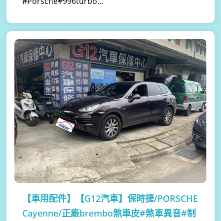
#Porsche#996turbo...
【車用配件】
【G12汽車】保時捷/PORSCHE
Cayenne/正廠brembo煞車皮#煞車異音#制