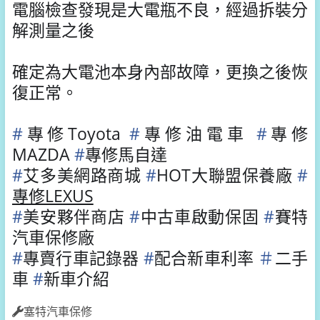
電腦檢查發現是大電瓶不良，
經過拆裝分
解測量之後
確定為大電池本身內部故障，
更換之後恢
復正常。
#
專修Toyota
#
專修油電車
#
專修
MAZDA
#
專修馬自達
#
艾多美網路商城
#
HOT大聯盟保養廠
#
專修LEXUS
#
美安夥伴商店
#
中古車啟動保固
#
賽特
汽車保修廠
#
專賣行車記錄器
#
配合新車利率
＃
二手
車
#
新車介紹
塞特汽車保修