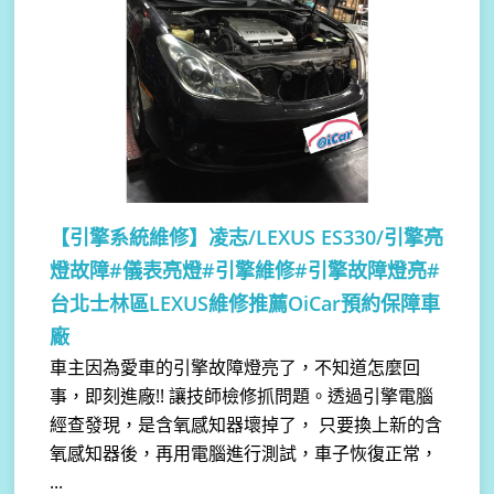
【引擎系統維修】
凌志/LEXUS ES330/引擎亮
燈故障#儀表亮燈#引擎維修#引擎故障燈亮#
台北士林區LEXUS維修推薦OiCar預約保障車
廠
車主因為愛車的引擎故障燈亮了，不知道怎麼回
事，即刻進廠!! 讓技師檢修抓問題。透過引擎電腦
經查發現，是含氧感知器壞掉了， 只要換上新的含
氧感知器後，再用電腦進行測試，車子恢復正常，
...