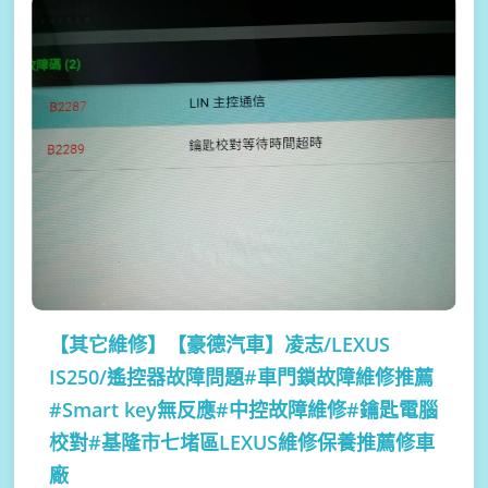
【其它維修】
【豪德汽車】凌志/LEXUS
IS250/遙控器故障問題#車門鎖故障維修推薦
#Smart key無反應#中控故障維修#鑰匙電腦
校對#基隆市七堵區LEXUS維修保養推薦修車
廠