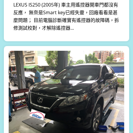
LEXUS IS250 (2005年) 車主用遙控器開車門都沒有
反應， 無奈是Smart key已經失靈，回廠看看是甚
麼問題； 目前電腦診斷確實有遙控器的故障碼，拆
修測試校對，才解除遙控器...