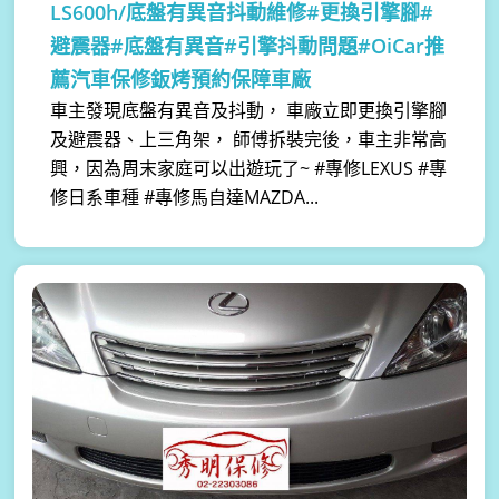
LS600h/底盤有異音抖動維修#更換引擎腳#
避震器#底盤有異音#引擎抖動問題#OiCar推
薦汽車保修鈑烤預約保障車廠
車主發現底盤有異音及抖動， 車廠立即更換引擎腳
及避震器、上三角架， 師傅拆裝完後，車主非常高
興，因為周末家庭可以出遊玩了~ #專修LEXUS #專
修日系車種 #專修馬自達MAZDA...