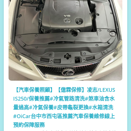
【汽車保養照顧】
【億霖保修】凌志/LEXUS
IS250/保養推薦#冷氣管路清洗#煞車油含水
量過高#冷氣保養#皮帶龜裂更換#水箱清洗
#OiCar台中市西屯區推薦汽車保養維修線上
預約保障服務