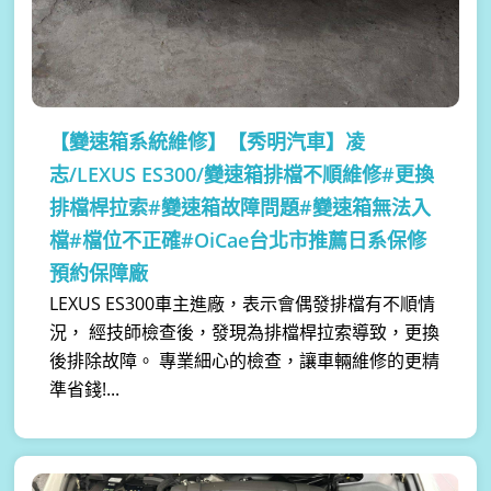
【變速箱系統維修】
【秀明汽車】凌
志/LEXUS ES300/變速箱排檔不順維修#更換
排檔桿拉索#變速箱故障問題#變速箱無法入
檔#檔位不正確#OiCae台北市推薦日系保修
預約保障廠
LEXUS ES300車主進廠，表示會偶發排檔有不順情
況， 經技師檢查後，發現為排檔桿拉索導致，更換
後排除故障。 專業細心的檢查，讓車輛維修的更精
準省錢!...