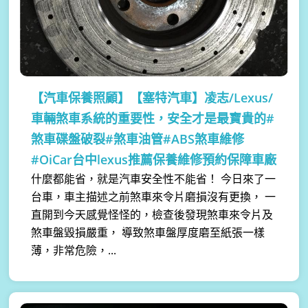
【汽車保養照顧】
【塞特汽車】凌志/Lexus/
車輛煞車系統的重要性，安全才是最寶貴的#
煞車碟盤破裂#煞車油管#ABS煞車維修
#OiCar台中lexus推薦保養維修預約保障車廠
什麼都能省，就是汽車安全性不能省！ 今日來了一
台車，車主描述之前煞車來令片磨損沒有更換， 一
直開到今天感覺怪怪的，檢查後發現煞車來令片及
煞車盤毀損嚴重， 導致煞車盤厚度磨至紙張一樣
薄，非常危險，...