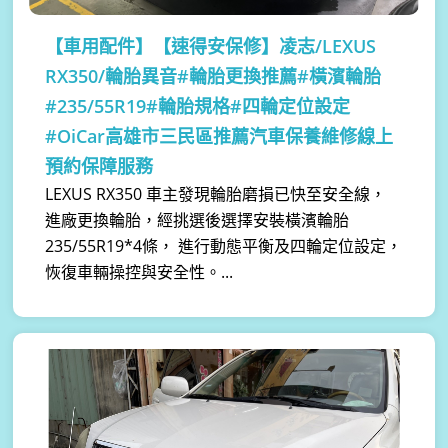
【車用配件】
【速得安保修】凌志/LEXUS
RX350/輪胎異音#輪胎更換推薦#橫濱輪胎
#235/55R19#輪胎規格#四輪定位設定
#OiCar高雄市三民區推薦汽車保養維修線上
預約保障服務
LEXUS RX350 車主發現輪胎磨損已快至安全線，
進廠更換輪胎，經挑選後選擇安裝橫濱輪胎
235/55R19*4條， 進行動態平衡及四輪定位設定，
恢復車輛操控與安全性。...