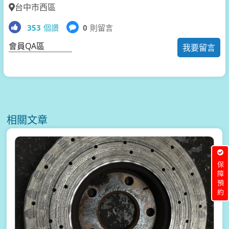
台中市西區
353
個讚
0
則留言
會員QA區
我要留言
相關文章
保障預約