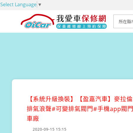
Select Language
▼
【系統升級換裝】
【盈嘉汽車】麥拉倫/McL
排氣浪聲#可變排氣閥門#手機app閥門調
車廠
2020-09-15 15:15