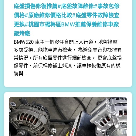
底盤損傷修復推薦#底盤故障維修#事故包修
價格#原廠維修價格比較#底盤零件故障檢查
更換#桃園市楊梅區BMW推薦保養維修車廠
鈑烤廠
BMW520 車主一個沒注意開上人行道，地盤撞擊
多處受損只能拖車進廠檢查， 為避免異音與操控異
常情況，所有底盤零件進行細部檢查， 更會底盤損
傷零件、前保桿修補上烤漆，讓車輛恢復原有的樣
貌與...