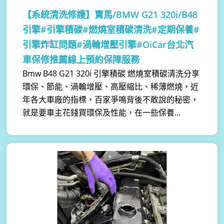
【系統清洗修護】
寶馬/BMW G21 320i/B48
引擎#引擎積碳#燃燒室積碳清洗#定期保養#
引擎炸缸問題#渦輪增壓引擎#OiCar台北汽
車保修推薦線上預約保障服務
Bmw B48 G21 320i 引擎積碳 燃燒室積碳清洗分享
環保、節能、渦輪增壓、高壓縮比、稀薄燃燒，近
年各大車廠的指標，百家爭鳴背後不敢說的秘密，
就是要車主花錢買環保及性能，在一些保養...