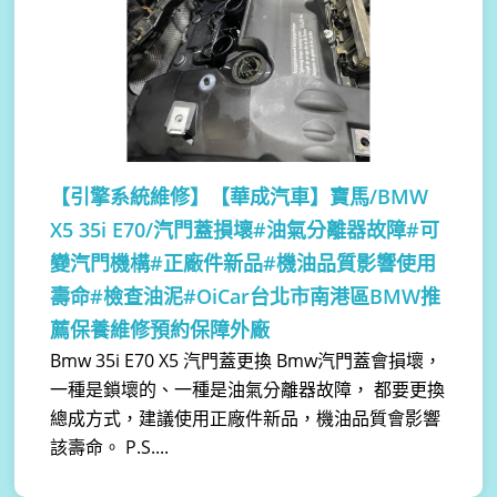
【引擎系統維修】
【華成汽車】寶馬/BMW
X5 35i E70/汽門蓋損壞#油氣分離器故障#可
變汽門機構#正廠件新品#機油品質影響使用
壽命#檢查油泥#OiCar台北市南港區BMW推
薦保養維修預約保障外廠
Bmw 35i E70 X5 汽門蓋更換 Bmw汽門蓋會損壞，
一種是鎖壞的、一種是油氣分離器故障， 都要更換
總成方式，建議使用正廠件新品，機油品質會影響
該壽命。 P.S....