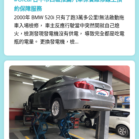
約保障服務
2000年 BMW 520i 只有了跑3萬多公里!無法啟動拖
車入場檢修， 車主反應行駛當中突然間就自己熄
火，檢測發現發電機沒有供電， 導致完全都是吃電
瓶的電量。 更換發電機，檢...