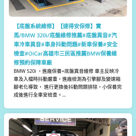
【底盤系統維修】
【速得安保修】寶
馬/BMW 320i/底盤維修推薦#底盤異音#汽
車冷車異音#車身抖動問題#新車保養#安全
檢查#OiCar高雄市三民區推薦BMW保養維
修預約保障車廠
BMW 520i ，進廠保養+底盤異音維修 車主反映冷
車及入檔時抖動嚴重，進廠檢測為引擎腳及變速箱
腳老化導致， 進行更換後抖動問題排除，小保養完
成後進行全車安檢查。...