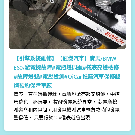
【引擎系統維修】
【冠傑汽車】寶馬/BMW
E60/發電機故障#電瓶燈問題#儀表亮燈檢修
#故障燈號#電壓檢測#OiCar推薦汽車保修鈑
烤預約保障車廠
儀表一直在玩抓迷藏，電瓶燈號亮起又熄滅，中控
螢幕也一起玩耍， 提醒發電系統異常， 對電瓶檢
測壽命和內電阻，用發電機測試車輛負載時的發電
量偏低， 只要低於12v儀表就會出現...