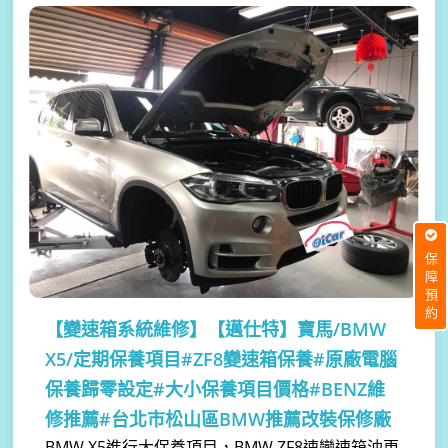
保障預約
【變速箱系統維修】
【邁仕特】寶馬/BMW
X5/定期保養項目#ZF8變速箱保養#原廠電腦
保養歸零設定#大小保養項目價格#BENZ維
修推薦#台北市松山區BMW推薦改裝保修廠
BMW X5進行大保養項目，BMW ZF8速變速箱油更