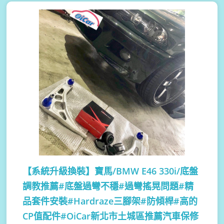
【系統升級換裝】
寶馬/BMW E46 330i/底盤
調教推薦#底盤過彎不穩#過彎搖晃問題#精
品套件安裝#Hardraze三腳架#防傾桿#高的
CP值配件#OiCar新北市土城區推薦汽車保修