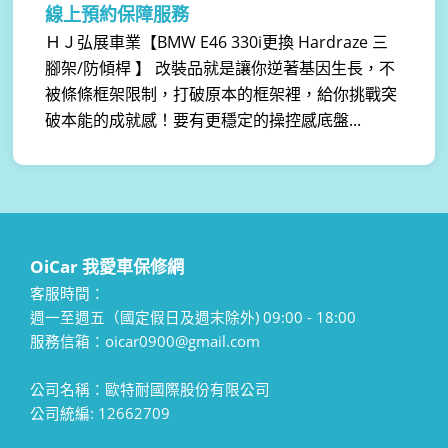
線上預約保障服務
ＨＪ弘展車業【BMW E46 330i更換 Hardraze 三
腳架/防傾桿 】 改裝品就是讓你逆著基因生長，不
被條條框架限制，打破原本的框架裡，給你挑戰突
破本能的成就感！要有更穩定的操控感底盤...
OiCar 我愛車保修網
客服時間：
週一至週五（國定假日及週末除外) 09:00 - 18:00
服務信箱：oicar0900@gmail.com
公司名稱：歐特耐國際股份有限公司
公司統編: 12662709