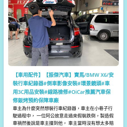
【車用配件】
【振傑汽車】寶馬/BMW X6/安
裝行車紀錄器#倒車影像安裝#環景鏡頭#車
用3C用品安裝#線路檢修#OiCar推薦汽車保
修鈑烤預約保障車廠
車主為什麼突然想裝行車紀錄器，車主在小巷子行
駛過程中， 一位阿公故意走過來假裝跌倒，製造假
車禍然後說是車主撞到他， 車主當時沒有想太多賠