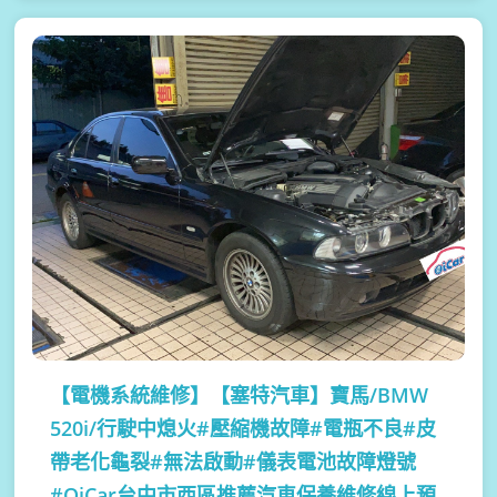
【電機系統維修】
【塞特汽車】寶馬/BMW
520i/行駛中熄火#壓縮機故障#電瓶不良#皮
帶老化龜裂#無法啟動#儀表電池故障燈號
#OiCar台中市西區推薦汽車保養維修線上預