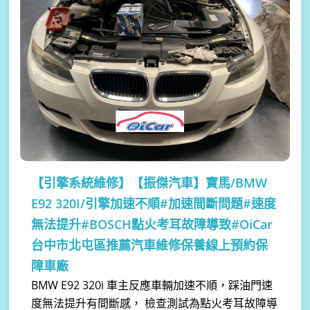
【引擎系統維修】
【振傑汽車】寶馬/BMW
E92 320I/引擎加速不順#加速間斷問題#速度
無法提升#BOSCH點火考耳故障導致#OiCar
台中市北屯區推薦汽車維修保養線上預約保
障車廠
BMW E92 320i 車主反應車輛加速不順，踩油門速
度無法提升有間斷感， 檢查測試為點火考耳故障導