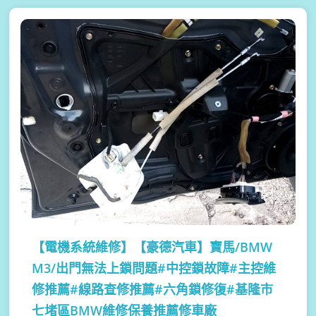
【電機系統維修】
【豪德汽車】寶馬/BMW
M3/出門無法上鎖問題#中控鎖故障#主控維
修推薦#線路查修推薦#六角鎖修復#基隆市
七堵區BMW維修保養推薦修車廠