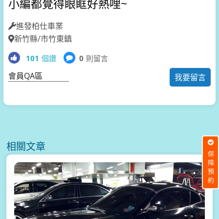
小編都覺得眼眶好熱哩~
進發柏仕車業
新竹縣/市竹東鎮
101
個讚
0
則留言
會員QA區
我要留言
相關文章
保障預約