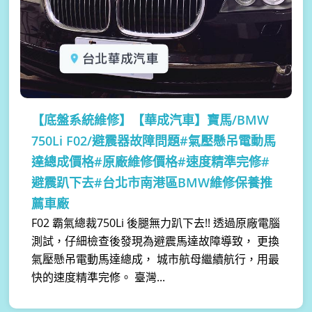
【底盤系統維修】
【華成汽車】寶馬/BMW
750Li F02/避震器故障問題#氣壓懸吊電動馬
達總成價格#原廠維修價格#速度精準完修#
避震趴下去#台北市南港區BMW維修保養推
薦車廠
F02 霸氣總裁750Li 後腿無力趴下去!! 透過原廠電腦
測試，仔細檢查後發現為避震馬達故障導致， 更換
氣壓懸吊電動馬達總成， 城市航母繼續航行，用最
快的速度精準完修。 臺灣...