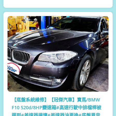
【底盤系統維修】
【冠傑汽車】寶馬/BMW
F10 520d/8HP變速箱#高速行駛中排檔桿被
踢到#差速器損壞#差速器油更換#底盤異音