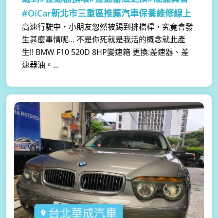
#OiCar新北市三重區推薦汽車保養維修線上
高速行駛中，小朋友忽然被踢到排檔桿，究竟會發
生甚麼事情呢... 不是你死就是我活的概念就此產
生!! BMW F10 520D 8HP變速箱 更換:差速器、差
速器油。...