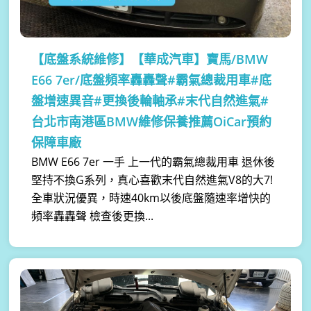
【底盤系統維修】
【華成汽車】寶馬/BMW
E66 7er/底盤頻率轟轟聲#霸氣總裁用車#底
盤增速異音#更換後輪軸承#末代自然進氣#
台北市南港區BMW維修保養推薦OiCar預約
保障車廠
BMW E66 7er 一手 上一代的霸氣總裁用車 退休後
堅持不換G系列，真心喜歡末代自然進氣V8的大7!
全車狀況優異，時速40km以後底盤隨速率增快的
頻率轟轟聲 檢查後更換...