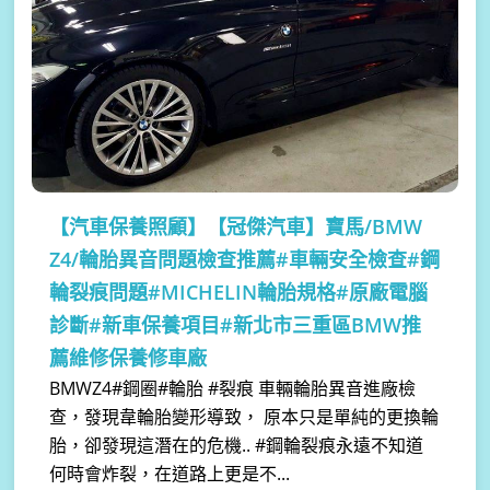
【汽車保養照顧】
【冠傑汽車】寶馬/BMW
Z4/輪胎異音問題檢查推薦#車輛安全檢查#鋼
輪裂痕問題#MICHELIN輪胎規格#原廠電腦
診斷#新車保養項目#新北市三重區BMW推
薦維修保養修車廠
BMWZ4#鋼圈#輪胎 #裂痕 車輛輪胎異音進廠檢
查，發現韋輪胎變形導致， 原本只是單純的更換輪
胎，卻發現這潛在的危機.. #鋼輪裂痕永遠不知道
何時會炸裂，在道路上更是不...