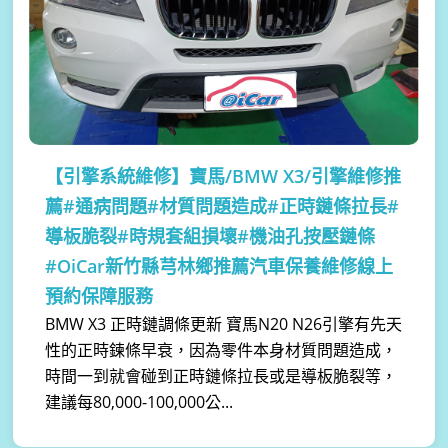
【引擎系統維修】
寶馬/BMW X3/引擎維修推
薦#通病問題#材質問題造成#正時鏈條拉長#
導板脆裂#時規套組損壞#機油孔按壓鏈條
#OiCar新竹縣芎林鄉推薦汽車保養維修線上
預約保障服務
BMW X3 正時鏈調條更新 寶馬N20 N26引擎有先天
性的正時鍊條早衰，因為零件本身材質問題造成，
時間一到就會碰到正時鏈條拉長或是導板脆裂等，
建議每80,000-100,000公...