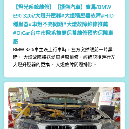
【燈光系統維修】
【振傑汽車】寶馬/BMW
E90 320i/大燈升壓器#大燈穩壓器故障#HID
穩壓器#車燈不亮問題#大燈故障維修推薦
#OiCar台中市歐系推薦保養維修預約保障車
廠
BMW 320i車主晚上行車時，左方突然眼前一片黑
暗， 大燈故障將送愛車進廠檢修，經確認後進行左
大燈升壓器的更換， 大燈故障問題排除。...