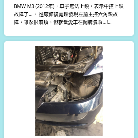
BMW M3 (2012年)，車子無法上鎖，表示中控上鎖
故障了…， 進廠修復處理發現左前主控六角鎖故
障，雖然很麻煩，但就當愛車在鬧脾氣囉…!...