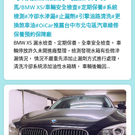
馬/BMW X5/車輛安全檢查#定期保養#系統
檢測#冷卻水滲漏#止漏劑#引擎油路清洗#更
換煞車油#OiCar推薦台中市北屯區汽車維修
保養預約保障廠
BMW X5 漏水檢查、定期保養、全車安全檢查。 車
輛停放許久未開進廠整理，檢測發現水箱有些微滲
漏情況， 情況不嚴重先添加止漏劑方式進行處理，
清洗冷卻系統添加油性水箱精， 車輛後輪因...