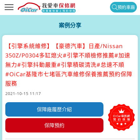
預約車廠
案例分享
【引擎系統維修】
【豪德汽車】日產/Nissan
350Z/P0304多缸熄火#引擎不順檢修推薦#加速
無力#引擎抖動嚴重#引擎積碳清洗#怠速不順
#OiCar基隆市七堵區汽車維修保養推薦預約保障
服務
2021-10-15 11:17
保障廠履歷介紹
保障預約