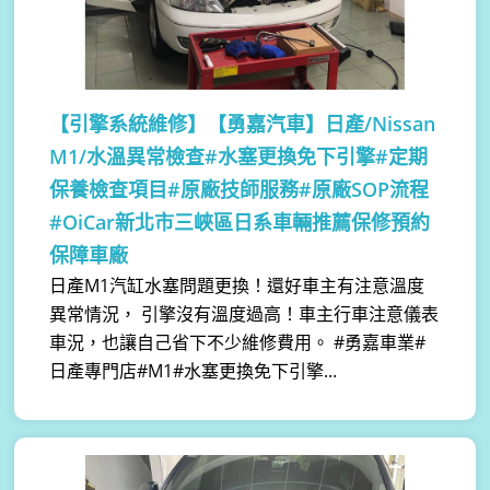
【引擎系統維修】
【勇嘉汽車】日產/Nissan
M1/水溫異常檢查#水塞更換免下引擎#定期
保養檢查項目#原廠技師服務#原廠SOP流程
#OiCar新北市三峽區日系車輛推薦保修預約
保障車廠
日產M1汽缸水塞問題更換！還好車主有注意溫度
異常情況， 引擎沒有溫度過高！車主行車注意儀表
車況，也讓自己省下不少維修費用。 #勇嘉車業#
日產專門店#M1#水塞更換免下引擎...