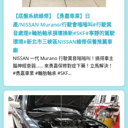
【底盤系統維修】
【勇嘉車業】日
產/NISSAN Murano/行駛會嗡嗡叫#行駛異
音處理#輪胎軸承損壞換新#SKF#寧靜的駕駛
環境#新北市三峽區NISSAN維修保養推薦車
廠
NISSAN 一代 Murano 行駛異音嗡嗡叫！搞得車主
腦神經衰弱…… 來勇嘉保修對症下藥！立馬解決！
#勇嘉車業 #輪胎軸承 #SKF...