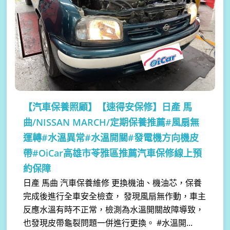
【汽車保養照顧】
【速得安保修】日產 馬
曲/NISSAN MARCH/定期保養推薦#風扇無
運轉#水溫異常#水溫開關#發電機方向機皮
帶#OiCar高雄市苓雅區推薦汽車保修線上預
約保障
日產 馬曲 汽車保養維修 更換機油、機油芯，保養
完成後進行全車安全檢查， 發現風扇無作動，車主
反應水溫有時不正常，檢測為水溫開關故障導致，
也發現皮帶龜裂問題一併進行更換。 #水溫開...