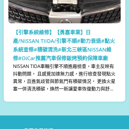
【引擎系統維修】
【勇嘉車業】日
產/NISSAN TIIDA/引擎不順#動力衰退#點火
系統查修#積碳清洗#新北三峽區NISSAN維
修#OiCar推薦汽車保修鈑烤預約保障車廠
NISSAN TIDA車輛引擎不順進廠檢查，車主反映有
抖動問題， 且感覺加速無力感，進行檢查發現點火
異常，且進氣歧管與節氣門有積碳情況， 更換火星
塞一併清洗積碳，煥然一新讓愛車恢復動力與舒...