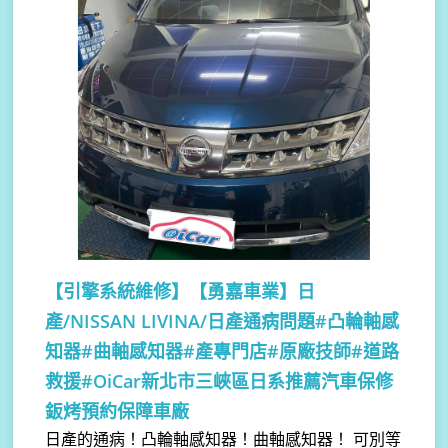
【引擎系統維修】
【勇嘉車業】日
產/NISSAN LIVINA/日產通病問題#凸輪軸感
知器#曲軸感知器#產專門店#原廠技師#道路
救援#OiCar新北市三峽區日系推薦汽車保修
鈑烤預約保障車廠
日產的通病！凸輪軸感知器！曲軸感知器！ 可別等