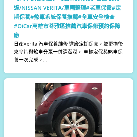
達/NISSAN VERITA/車輛整理#老車保養#定
期保養#煞車系統保養推薦#全車安全檢查
#OiCar高雄市苓雅區推薦汽車保修預約保障
廠
日產Verita 汽車保養維修 進廠定期保養，並更換後
來令片與煞車分泵一併清潔潤， 車輛定保與煞車保
養一次完成。...