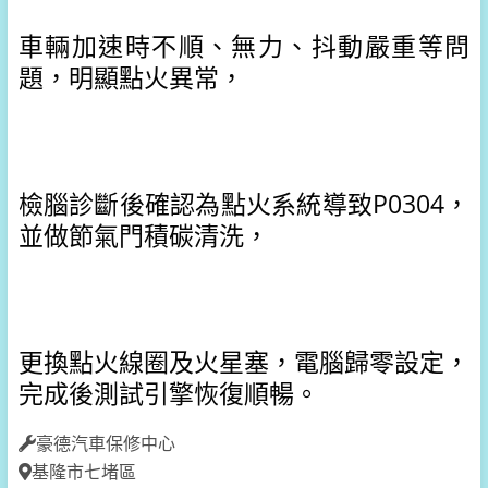
車輛加速時不順、無力、抖動嚴重等問
題，明顯點火異常，
檢腦診斷後確認為點火系統導致P0304，
並做節氣門積碳清洗，
更換點火線圈及火星塞，電腦歸零設定，
完成後測試引擎恢復順暢。
豪德汽車保修中心
基隆市七堵區