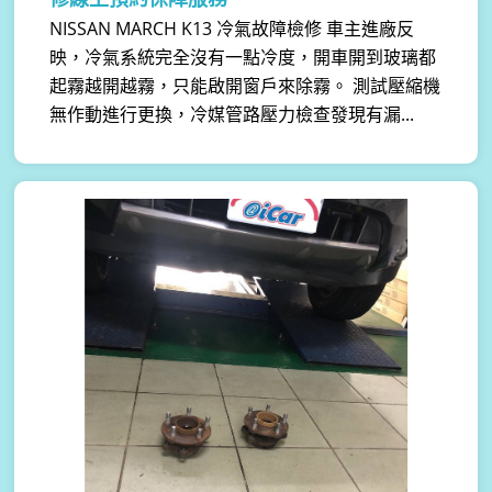
NISSAN MARCH K13 冷氣故障檢修 車主進廠反
映，冷氣系統完全沒有一點冷度，開車開到玻璃都
起霧越開越霧，只能啟開窗戶來除霧。 測試壓縮機
無作動進行更換，冷媒管路壓力檢查發現有漏...