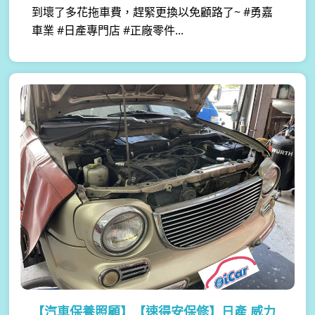
到壞了多花拖車費，趕緊更換以免顧路了~ #勇嘉
車業 #日產專門店 #正廠零件...
【汽車保養照顧】
【速得安保修】日產 威力