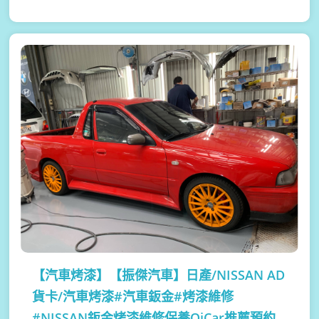
【汽車烤漆】
【振傑汽車】日產/NISSAN AD
貨卡/汽車烤漆#汽車鈑金#烤漆維修
#NISSAN鈑金烤漆維修保養OiCar推薦預約