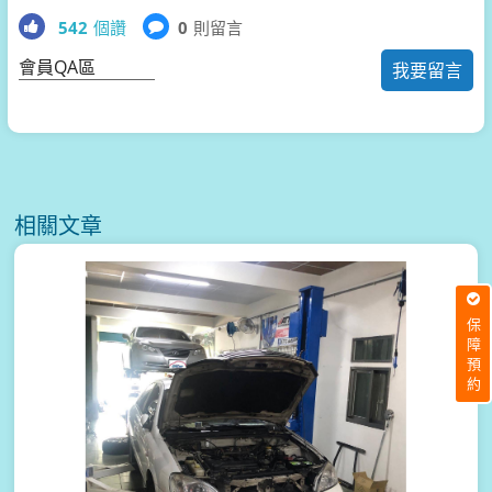
542
個讚
0
則留言
會員QA區
我要留言
相關文章
保障預約