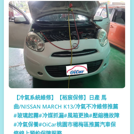
【冷氣系統維修】
【裕宸保修】日產 馬
曲/NISSAN MARCH K13/冷氣不冷維修推薦
#玻璃起霧#冷媒抓漏#風箱更換#壓縮機故障
#冷氣保養#OiCar桃園市楊梅區推薦汽車保
修線上預約保障服務