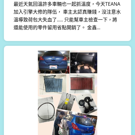
最近天氣回溫許多車輛也一起抓溫度，今天TEANA
加入引擎大修的隊伍， 車主太認真賺錢，沒注意水
溫導致荷包大失血了..... 只能幫車主檢查一下，將
還能使用的零件留用省點開銷了。 金鑫...