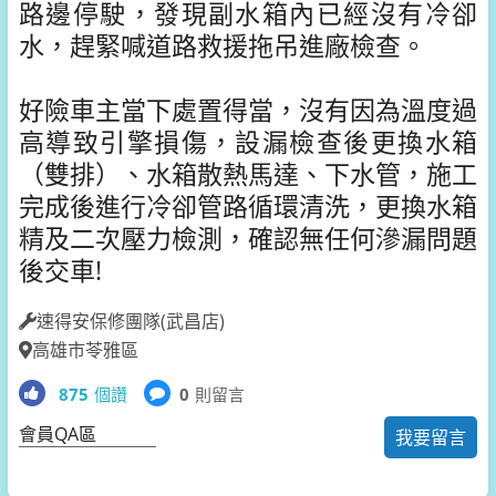
路邊停駛，發現副水箱內已經沒有冷卻
水，趕緊喊道路救援拖吊進廠檢查。
好險車主當下處置得當，沒有因為溫度過
高導致引擎損傷，設漏檢查後更換水箱
（雙排）、水箱散熱馬達、下水管，施工
完成後進行冷卻管路循環清洗，更換水箱
精及二次壓力檢測，確認無任何滲漏問題
後交車!
速得安保修團隊(武昌店)
高雄市苓雅區
875
個讚
0
則留言
會員QA區
我要留言