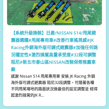
【系統升級換裝】
日產/NISSAN S14/甩尾避
震器選購#甩尾專用車#改善行車搖晃感#JK
Racing外銷海外版可調式避震器#加強任何路
況穩定性#激烈操駕高量承受度#32段可調整
阻尼#新北市泰山區NISSAN改裝保修推薦車
廠
感謝 Nissan S14 甩尾專用車 安裝 JK Racing 外銷
海外版可調式避震器 阻尼32段調整，可隨著各種
不同甩尾場地的路面狀況做最佳的設定調整並 經得
起激烈操駕的JK R...