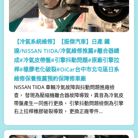
【冷氣系統維修】
【振傑汽車】日產 鐵
達/NISSAN TIIDA/冷氣維修推薦#離合器總
成#冷氣皮帶盤#引擎抖動問題#原廠引擎拉
桿#橡膠老化破裂#OiCar台中市北屯區日系
維修保養推薦預約保障修車廠
NISSAN TIIDA 車輛冷氣故障與抖動問題進廠檢
查， 發現為壓縮機離合器故障導致，異音為冷氣皮
帶盤產生一同進行更換， 引擎抖動問題檢側為引擎
右上拉桿橡膠破裂導致， 更換正廠零件...