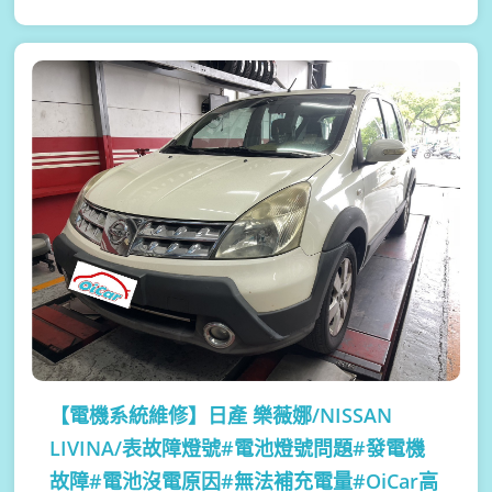
【電機系統維修】
日產 樂薇娜/NISSAN
LIVINA/表故障燈號#電池燈號問題#發電機
故障#電池沒電原因#無法補充電量#OiCar高