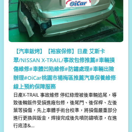
【汽車鈑烤】
【裕宸保修】日產 艾斯卡
翠/NISSAN X-TRAIL/事故包修推薦#車輛損
傷維修#車體凹陷維修#防鏽處理#車輛出險
辦理#OiCar桃園市楊梅區推薦汽車保養維修
線上預約保障服務
日產X-TRAIL 事故維修 停紅綠燈被後車輛追尾，導
致後輛鈑件受損進廠包修，後尾門、後保桿、左後
葉等損傷，先上車體手術台校準，將損傷嚴重部分
進行更換與鈑金，焊接完成後先噴防鏽噴漆，在進
行底漆&...