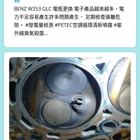
務
BENZ W253 GLC 電瓶更換 電子產品越來越多，電
力不足容易產生許多問題產生， 定期檢查遠離危
險。 #發電量檢測 #PETEC空調循環清新噴霧 #紫
外線臭氧殺菌...