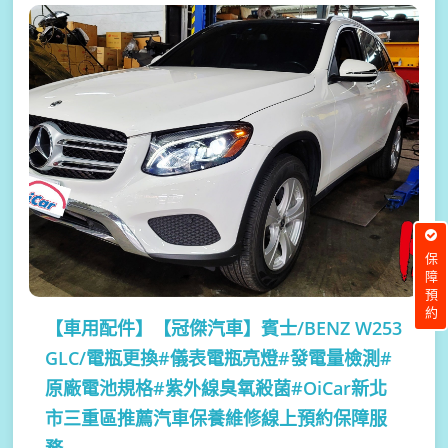
保障預約
【車用配件】
【冠傑汽車】賓士/BENZ W253
GLC/電瓶更換#儀表電瓶亮燈#發電量檢測#
原廠電池規格#紫外線臭氧殺菌#OiCar新北
市三重區推薦汽車保養維修線上預約保障服