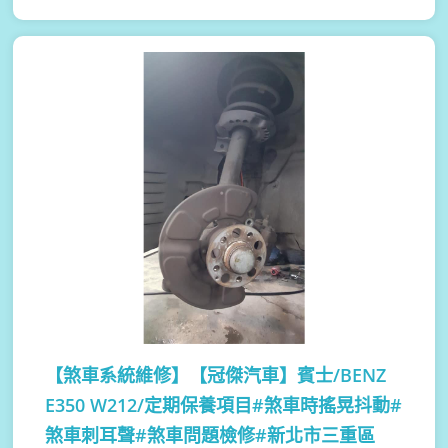
【煞車系統維修】
【冠傑汽車】賓士/BENZ
E350 W212/定期保養項目#煞車時搖晃抖動#
煞車刺耳聲#煞車問題檢修#新北市三重區