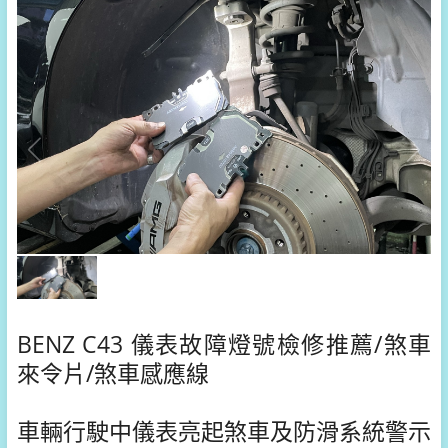
BENZ C43 儀表故障燈號檢修推薦/煞車
來令片/煞車感應線
車輛行駛中儀表亮起煞車及防滑系統警示