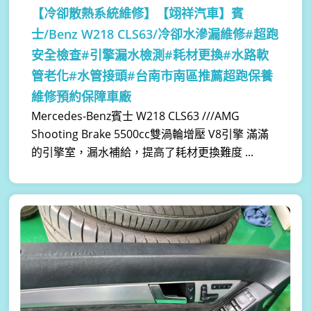
【冷卻散熱系統維修】
【翊祥汽車】賓
士/Benz W218 CLS63/冷卻水滲漏維修#超跑
安全檢查#引擎漏水檢測#耗材更換#水路軟
管老化#水管接頭#台南市南區推薦超跑保養
維修預約保障車廠
Mercedes-Benz賓士 W218 CLS63 ///AMG
Shooting Brake 5500cc雙渦輪增壓 V8引擎 滿滿
的引擎室，漏水補給，提高了耗材更換難度 ...