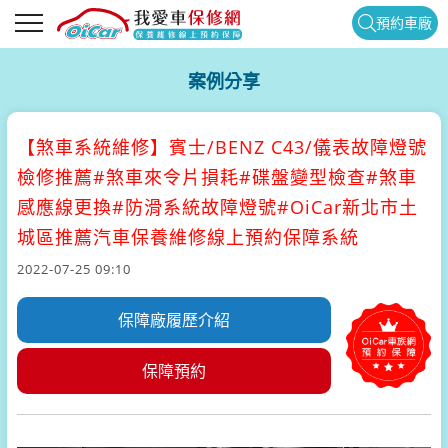
預約車廠
案例分享
【煞車系統維修】
賓士/BENZ C43/儀表故障燈號
檢修推薦#煞車來令片損耗#碟盤變型檢查#煞車
感應線更換#防滑系統故障燈號#OiCar新北市土
城區推薦汽車保養維修線上預約保障系統
2022-07-25 09:10
保障廠履歷介紹
保障預約