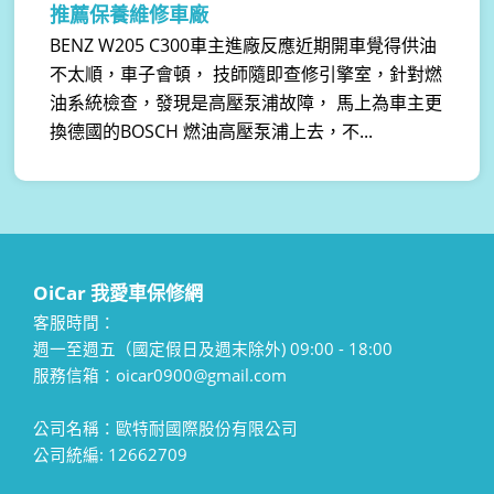
推薦保養維修車廠
BENZ W205 C300車主進廠反應近期開車覺得供油
不太順，車子會頓， 技師隨即查修引擎室，針對燃
油系統檢查，發現是高壓泵浦故障， 馬上為車主更
換德國的BOSCH 燃油高壓泵浦上去，不...
OiCar 我愛車保修網
客服時間：
週一至週五（國定假日及週末除外) 09:00 - 18:00
服務信箱：oicar0900@gmail.com
公司名稱：歐特耐國際股份有限公司
公司統編: 12662709