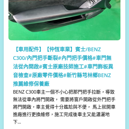
【車用配件】
【仲恆車業】賓士/BENZ
C300/內門把手斷裂#內門把手價格#車門無
法從內開啟#賓士原廠技師施工#車門飾板異
音檢查#原廠零件價格#新竹縣芎林鄉BENZ
推薦維修保養廠
BENZ C300車主一個不小心把那門把手拉斷，導致
無法從車內將門開啟， 需要將窗戶開啟從外門把手
將門開啟，車主覺得十分尷尬與不便， 馬上就開車
進廠進行更換維修，施工完成後車主又能瀟灑地
下...