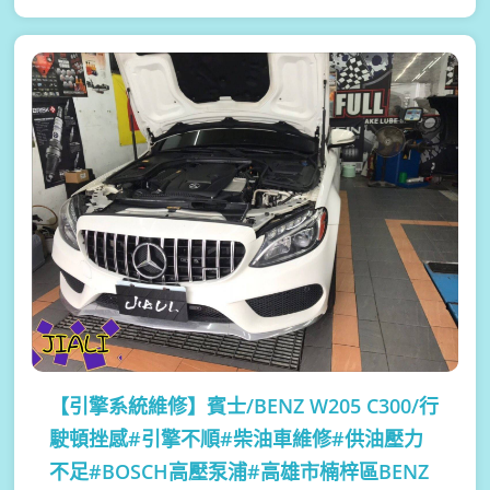
【引擎系統維修】
賓士/BENZ W205 C300/行
駛頓挫感#引擎不順#柴油車維修#供油壓力
不足#BOSCH高壓泵浦#高雄市楠梓區BENZ