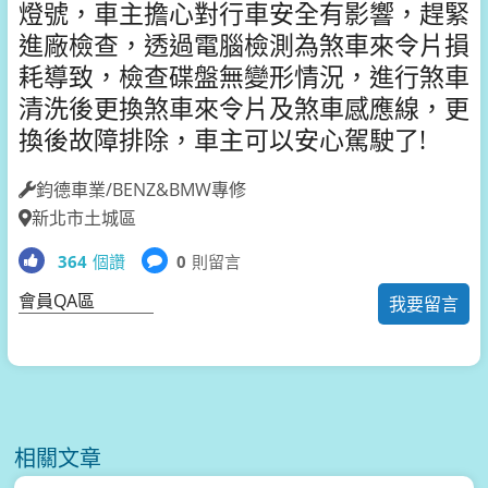
燈號，車主擔心對行車安全有影響，趕緊
進廠檢查，透過電腦檢測為煞車來令片損
耗導致，檢查碟盤無變形情況，進行煞車
清洗後更換煞車來令片及煞車感應線，更
換後故障排除，車主可以安心駕駛了!
鈞德車業/BENZ&BMW專修
新北市土城區
364
個讚
0
則留言
會員QA區
我要留言
相關文章