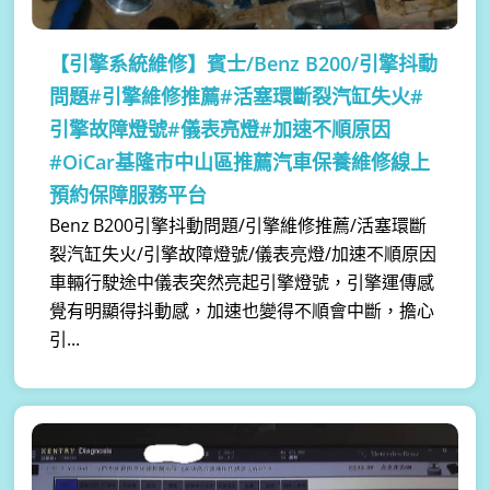
【引擎系統維修】
賓士/Benz B200/引擎抖動
問題#引擎維修推薦#活塞環斷裂汽缸失火#
引擎故障燈號#儀表亮燈#加速不順原因
#OiCar基隆市中山區推薦汽車保養維修線上
預約保障服務平台
Benz B200引擎抖動問題/引擎維修推薦/活塞環斷
裂汽缸失火/引擎故障燈號/儀表亮燈/加速不順原因
車輛行駛途中儀表突然亮起引擎燈號，引擎運傳感
覺有明顯得抖動感，加速也變得不順會中斷，擔心
引...