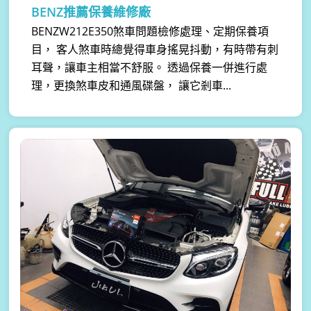
BENZ推薦保養維修廠
BENZW212E350煞車問題檢修處理、定期保養項
目， 客人煞車時總覺得車身搖晃抖動，有時帶有刺
耳聲，讓車主相當不舒服。 透過保養一併進行處
理，更換煞車皮和通風碟盤， 讓它剎車...