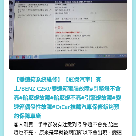
【變速箱系統維修】
【冠傑汽車】賓
士/BENZ C250/變速箱電腦故障#引擎燈不會
亮#胎壓燈故障#胎壓燈不亮#引擎燈故障#變
速箱偶發性故障#OiCar推薦汽車保修鈑烤預
約保障車廠
客人剛買二手車卻沒有注意到 引擎燈不會亮 胎壓
燈也不亮， 原來是早就被關閉所以不會出現，變速