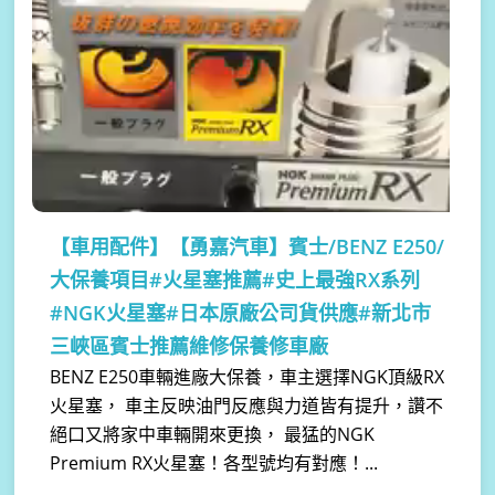
【車用配件】
【勇嘉汽車】賓士/BENZ E250/
大保養項目#火星塞推薦#史上最強RX系列
#NGK火星塞#日本原廠公司貨供應#新北市
三峽區賓士推薦維修保養修車廠
BENZ E250車輛進廠大保養，車主選擇NGK頂級RX
火星塞， 車主反映油門反應與力道皆有提升，讚不
絕口又將家中車輛開來更換， 最猛的NGK
Premium RX火星塞！各型號均有對應！...