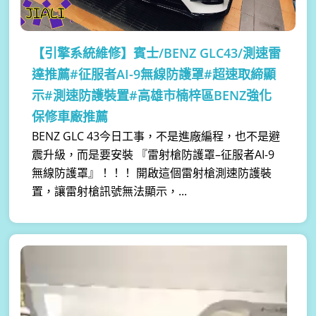
【引擎系統維修】
賓士/BENZ GLC43/測速雷
達推薦#征服者AI-9無線防護罩#超速取締顯
示#測速防護裝置#高雄市楠梓區BENZ強化
保修車廠推薦
BENZ GLC 43今日工事，不是進廠編程，也不是避
震升級，而是要安裝 『雷射槍防護罩–征服者AI-9
無線防護罩』！！！ 開啟這個雷射槍測速防護裝
置，讓雷射槍訊號無法顯示，...