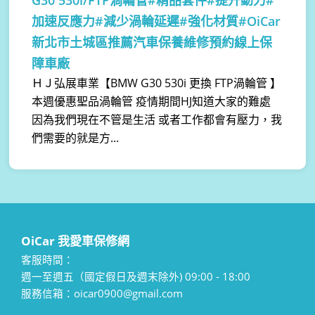
加速反應力#減少渦輪延遲#強化材質#OiCar
新北市土城區推薦汽車保養維修預約線上保
障車廠
ＨＪ弘展車業【BMW G30 530i 更換 FTP渦輪管 】
本週優惠聖品渦輪管 疫情期間HJ知道大家的難處
因為我們現在不管是生活 或者工作都會有壓力，我
們需要的就是方...
OiCar 我愛車保修網
客服時間：
週一至週五（國定假日及週末除外) 09:00 - 18:00
服務信箱：oicar0900@gmail.com