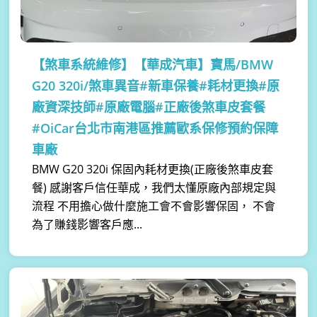
【煞車系統維修】
【華成汽車】寶馬/BMW
G20 320i/煞車異音#新車保養#耗材更換#原
廠資深技師#原廠電腦#正廠後煞車皮套餐
#OiCar台北市南港區推薦歐系保修預約保障
車廠
BMW G20 320i 保固內耗材更換(正廠後煞車皮套
餐) 感謝客戶信任華成，我們太懂原廠內部規定與
流程 不用擔心做什麼施工會不會影響保固， 不會
為了賺錢影響客戶應...