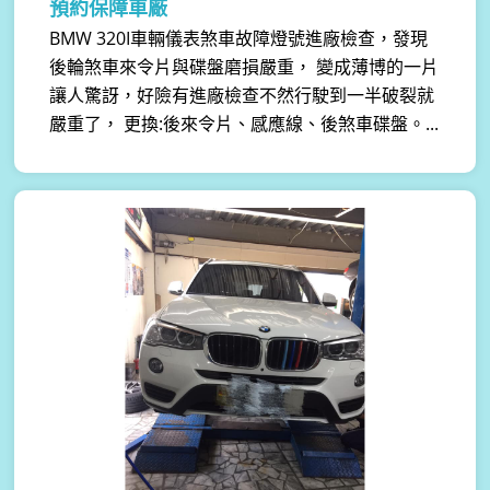
預約保障車廠
BMW 320I車輛儀表煞車故障燈號進廠檢查，發現
後輪煞車來令片與碟盤磨損嚴重， 變成薄博的一片
讓人驚訝，好險有進廠檢查不然行駛到一半破裂就
嚴重了， 更換:後來令片、感應線、後煞車碟盤。...