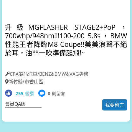
升級MGFLASHER STAGE2+PoP，
700whp/948nm!!!
100-200 5.8s，
BMW
性能王者降臨M8 Coupe!!美美浪聲不絕
於耳，油門一吹準備起飛!~
CPA誠品汽車/BENZ&BMW&VAG專修
新竹縣/市香山區
255
個讚
0
則留言
會員QA區
我要留言