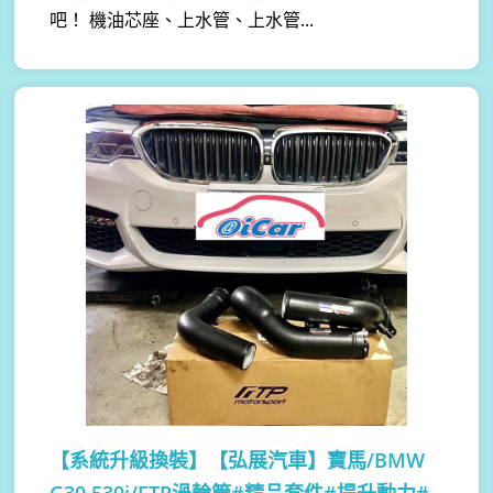
吧！ 機油芯座、上水管、上水管...
【系統升級換裝】
【弘展汽車】寶馬/BMW
G30 530i/FTP渦輪管#精品套件#提升動力#