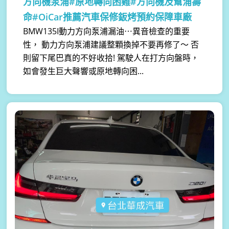
方向機泵浦#原地轉向困難#方向機及幫浦壽
命#OiCar推薦汽車保修鈑烤預約保障車廠
BMW135I動力方向泵浦漏油⋯異音檢查的重要
性， 動力方向泵浦建議整顆換掉不要再修了～ 否
則留下尾巴真的不好收拾! 駕駛人在打方向盤時，
如會發生巨大聲響或原地轉向困...