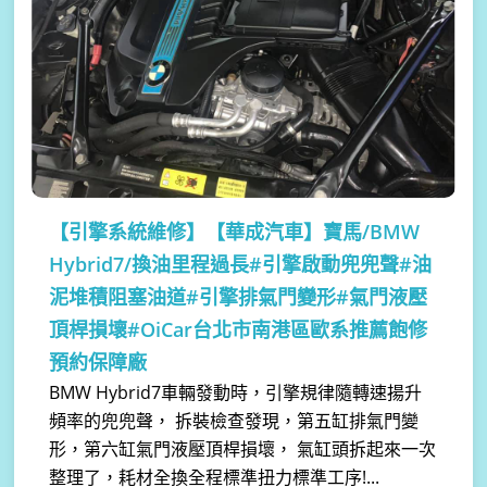
【引擎系統維修】
【華成汽車】寶馬/BMW
Hybrid7/換油里程過長#引擎啟動兜兜聲#油
泥堆積阻塞油道#引擎排氣門變形#氣門液壓
頂桿損壞#OiCar台北市南港區歐系推薦飽修
預約保障廠
BMW Hybrid7車輛發動時，引擎規律隨轉速揚升
頻率的兜兜聲， 拆裝檢查發現，第五缸排氣門變
形，第六缸氣門液壓頂桿損壞， 氣缸頭拆起來一次
整理了，耗材全換全程標準扭力標準工序!...