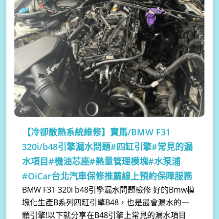
【冷卻散熱系統維修】
寶馬/BMW F31
320i/b48引擎漏水問題#四缸引擎#常見的漏
水項目#機油芯座#熱量管理模塊#水泵浦
#OiCar台北汽車保修推薦線上預約保障服務
BMW F31 320i b48引擎漏水問題檢修 好的Bmw模
塊化生產B系列四缸引擎B48，也是最會漏水的一
顆引擎!以下就分享在B48引擎上常見的漏水項目