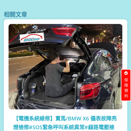
相關文章
保障預約
【電機系統維修】
寶馬/BMW X6 儀表故障亮
燈檢修#SOS緊急呼叫系統異常#線路電壓檢