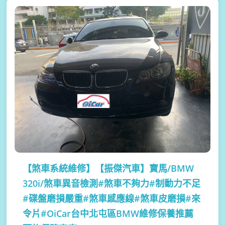
【煞車系統維修】
【振傑汽車】寶馬/BMW
320i/煞車異音檢測#煞車不夠力#制動力不足
#碟盤磨損嚴重#煞車感應線#煞車皮磨損#來
令片#OiCar台中北屯區BMW維修保養推薦