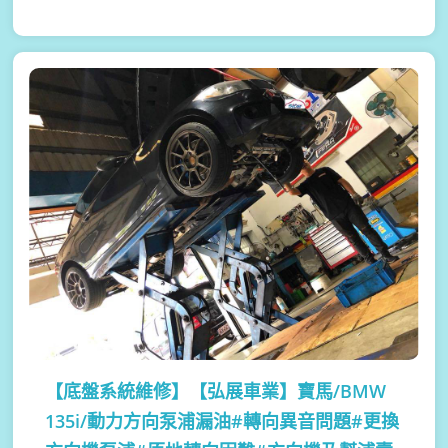
【底盤系統維修】
【弘展車業】寶馬/BMW
135i/動力方向泵浦漏油#轉向異音問題#更換