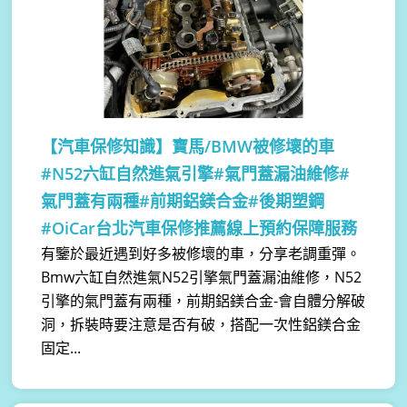
【汽車保修知識】
寶馬/BMW被修壞的車
#N52六缸自然進氣引擎#氣門蓋漏油維修#
氣門蓋有兩種#前期鋁鎂合金#後期塑鋼
#OiCar台北汽車保修推薦線上預約保障服務
有鑒於最近遇到好多被修壞的車，分享老調重彈。
Bmw六缸自然進氣N52引擎氣門蓋漏油維修，N52
引擎的氣門蓋有兩種，前期鋁鎂合金-會自體分解破
洞，拆裝時要注意是否有破，搭配一次性鋁鎂合金
固定...