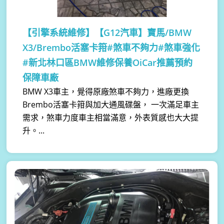
【引擎系統維修】
【G12汽車】寶馬/BMW
X3/Brembo活塞卡箝#煞車不夠力#煞車強化
#新北林口區BMW維修保養OiCar推薦預約
保障車廠
BMW X3車主，覺得原廠煞車不夠力，進廠更換
Brembo活塞卡箝與加大通風碟盤， 一次滿足車主
需求，煞車力度車主相當滿意，外表質感也大大提
升。...