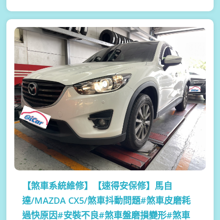
【煞車系統維修】
【速得安保修】馬自
達/MAZDA CX5/煞車抖動問題#煞車皮磨耗
過快原因#安裝不良#煞車盤磨損變形#煞車