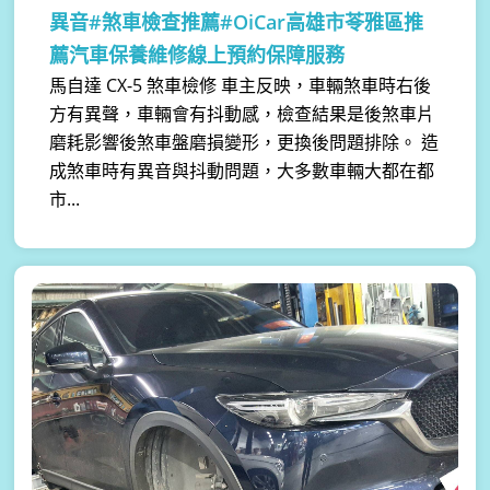
異音#煞車檢查推薦#OiCar高雄市苓雅區推
薦汽車保養維修線上預約保障服務
馬自達 CX-5 煞車檢修 車主反映，車輛煞車時右後
方有異聲，車輛會有抖動感，檢查結果是後煞車片
磨耗影響後煞車盤磨損變形，更換後問題排除。 造
成煞車時有異音與抖動問題，大多數車輛大都在都
市...