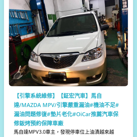
【引擎系統維修】
【鉦宏汽車】馬自
達/MAZDA MPV/引擎嚴重漏油#機油不足#
漏油問題修復#墊片老化#OiCar推薦汽車保
修鈑烤預約保障車廠
馬自達MPV3.0車主，發現停車位上油漬越來越