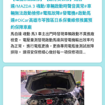
達/MAZDA 3 魂動/車輛啟動時聲音異常#車
輛無法啟動檢修#電瓶故障#發電機#啟動馬
達#OiCar高雄市苓雅區日系保養維修推薦預
約保障車廠
馬自達 魂動 馬3 車主出門時發現車輛啟動不異進廠
檢查， 電壓量測發現啟動馬達與發電機輸出效率均
為正常， 進行電瓶更換，更換專用電瓶後測試故障
排除。 速得安保修細心做好每一項保修項目...