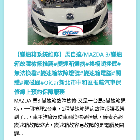
【變速箱系統維修】
馬自達/MAZDA 3/變速
箱故障檢修推薦#變速箱通病#換檔頓挫感#
無法換檔#變速箱故障燈號#變速箱電腦#閥
體#電磁閥#OiCar新北市中和區推薦汽車保
修線上預約保障服務
MAZDA 馬3 變速箱故障檢修 又是一台馬3變速箱通
病，一個禮拜2台車，2種變速箱通病故障都讓我遇
到了...，車主進廠反映車輛換檔頓挫感，儀表亮起
變速箱故障燈號，變速箱故容易故障的是電腦及閥
體...