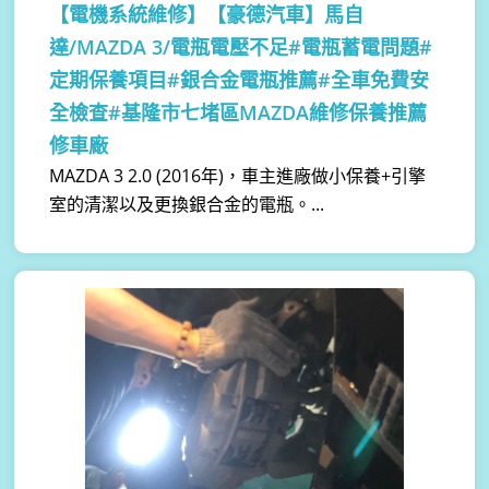
【電機系統維修】
【豪德汽車】馬自
達/MAZDA 3/電瓶電壓不足#電瓶蓄電問題#
定期保養項目#銀合金電瓶推薦#全車免費安
全檢查#基隆市七堵區MAZDA維修保養推薦
修車廠
MAZDA 3 2.0 (2016年)，車主進廠做小保養+引擎
室的清潔以及更換銀合金的電瓶。...