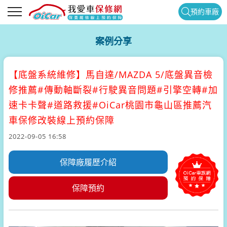
預約車廠
案例分享
【底盤系統維修】
馬自達/MAZDA 5/底盤異音檢
修推薦#傳動軸斷裂#行駛異音問題#引擎空轉#加
速卡卡聲#道路救援#OiCar桃園市龜山區推薦汽
車保修改裝線上預約保障
2022-09-05 16:58
保障廠履歷介紹
保障預約