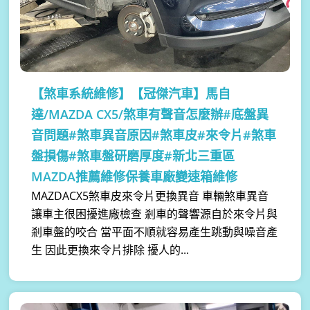
【煞車系統維修】
【冠傑汽車】馬自
達/MAZDA CX5/煞車有聲音怎麼辦#底盤異
音問題#煞車異音原因#煞車皮#來令片#煞車
盤損傷#煞車盤研磨厚度#新北三重區
MAZDA推薦維修保養車廠變速箱維修
MAZDACX5煞車皮來令片更換異音 車輛煞車異音
讓車主很困擾進廠檢查 剎車的聲響源自於來令片與
剎車盤的咬合 當平面不順就容易產生跳動與噪音產
生 因此更換來令片排除 擾人的...