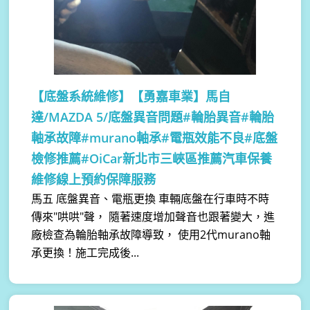
【底盤系統維修】
【勇嘉車業】馬自
達/MAZDA 5/底盤異音問題#輪胎異音#輪胎
軸承故障#murano軸承#電瓶效能不良#底盤
檢修推薦#OiCar新北市三峽區推薦汽車保養
維修線上預約保障服務
馬五 底盤異音、電瓶更換 車輛底盤在行車時不時
傳來"哄哄"聲， 隨著速度增加聲音也跟著變大，進
廠檢查為輪胎軸承故障導致， 使用2代murano軸
承更換！施工完成後...