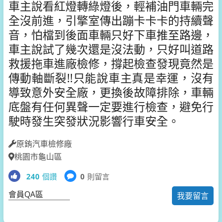
車主說看紅燈轉綠燈後，輕補油門車輛完
全沒前進，引擎室傳出蹦卡卡卡的持續聲
音，怕檔到後面車輛只好下車推至路邊，
車主說試了幾次還是沒法動，只好叫道路
救援拖車進廠檢修，撐起檢查發現竟然是
傳動軸斷裂!!只能說車主真是幸運，沒有
導致意外安全廠，更換後故障排除，車輛
底盤有任何異聲一定要進行檢查，避免行
駛時發生突發狀況影響行車安全。
原銪汽車檢修廠
桃園市龜山區
240
個讚
0
則留言
會員QA區
我要留言