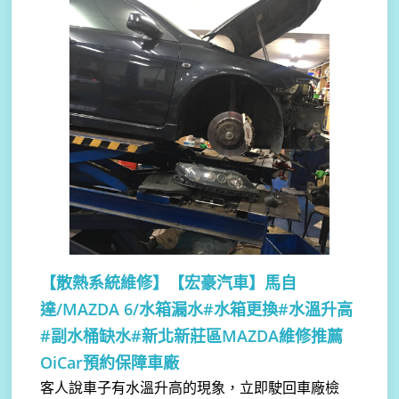
【散熱系統維修】
【宏豪汽車】馬自
達/MAZDA 6/水箱漏水#水箱更換#水溫升高
#副水桶缺水#新北新莊區MAZDA維修推薦
OiCar預約保障車廠
客人說車子有水溫升高的現象，立即駛回車廠檢