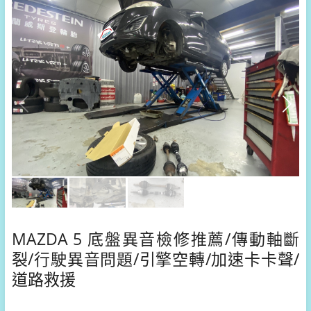
MAZDA 5 底盤異音檢修推薦/傳動軸斷
裂/行駛異音問題/引擎空轉/加速卡卡聲/
道路救援