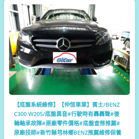
【底盤系統維修】
【仲恆車業】賓士/BENZ
C300 W205/底盤異音#行駛時有轟轟聲#後
輪軸承故障#原廠零件價格#底盤查修推薦#
原廠技師#新竹縣芎林鄉BENZ推薦維修保養