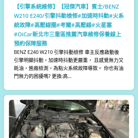
【引擎系統維修】
【冠傑汽車】賓士/BENZ
W210 E240/引擎抖動檢修#加速時抖動#火系
統故障#高壓線圈#考爾#高壓線#火星塞
#OiCar新北市三重區推薦汽車維修保養線上
預約保障服務
BENZ E240 W210 引擎抖動檢修 車主反應啟動後
引擎明顯抖動，加速時抖動更嚴重， 且感覺無力又
耗油，進廠檢測，為點火系統故障導致。 你也有油
門無力的困擾嗎? 更換:高...