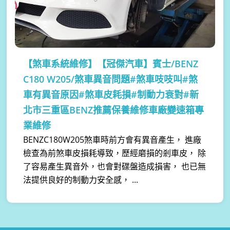
【煞車系統維修】
【冠傑汽車】賓士/BENZ
C180 W205/煞車異音問題#煞車吱吱叫#煞
車有異音原因#煞車皮耗損#制動力衰對#新
北市三重區BENZ推薦保養維修車廠變速箱專
業維修
BENZC180W205煞車時前方會有異音產生， 進廠
檢查為前煞車皮損耗導致，歷經磨損的剎車皮， 除
了容易產生異音外，也會對碟盤造成損害， 也已無
法提供良好的制動力安全感， ...