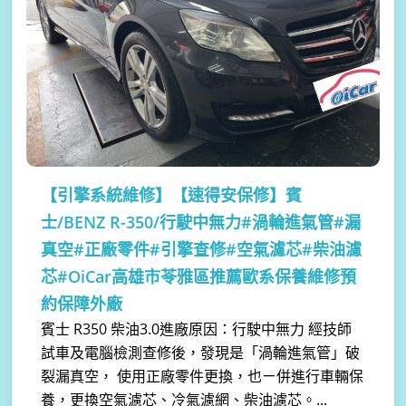
【引擎系統維修】
【速得安保修】賓
士/BENZ R-350/行駛中無力#渦輪進氣管#漏
真空#正廠零件#引擎查修#空氣濾芯#柴油濾
芯#OiCar高雄市苓雅區推薦歐系保養維修預
約保障外廠
賓士 R350 柴油3.0進廠原因：行駛中無力 經技師
試車及電腦檢測查修後，發現是「渦輪進氣管」破
裂漏真空， 使用正廠零件更換，也ㄧ併進行車輛保
養，更換空氣濾芯、冷氣濾網、柴油濾芯。...