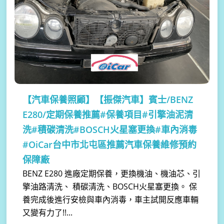
【汽車保養照顧】
【振傑汽車】賓士/BENZ
E280/定期保養推薦#保養項目#引擎油泥清
洗#積碳清洗#BOSCH火星塞更換#車內消毒
#OiCar台中市北屯區推薦汽車保養維修預約
保障廠
BENZ E280 進廠定期保養，更換機油、機油芯、引
擎油路清洗、 積碳清洗、BOSCH火星塞更換。 保
養完成後進行安檢與車內消毒，車主試開反應車輛
又變有力了!!...