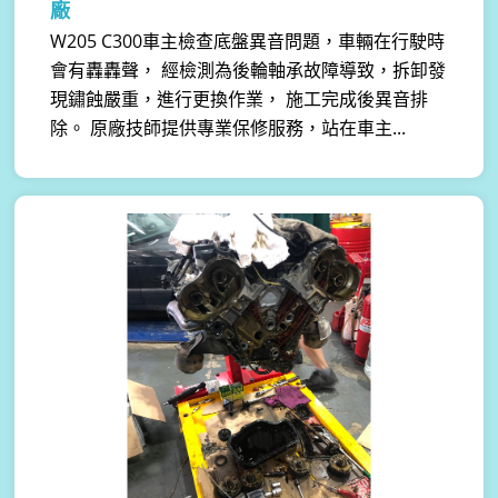
廠
W205 C300車主檢查底盤異音問題，車輛在行駛時
會有轟轟聲， 經檢測為後輪軸承故障導致，拆卸發
現鏽蝕嚴重，進行更換作業， 施工完成後異音排
除。 原廠技師提供專業保修服務，站在車主...