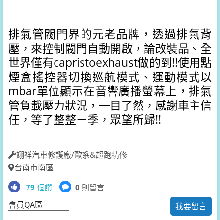
排氣管閥門界的元老品牌，透過
排氣背
壓，來控制閥門自動開啟，
論改裝品、
全
世界僅有
capristoexhaust
做的到!!使用
點
煙盒搖控器切換巡航模式、運動模式
以
mbar單位顯示在音響廣播螢幕上，
排氣
管負載壓力狀況，一目了然，
感謝車主信
任，等了整整ㄧ季，眾望所歸!!
翊祥汽車修護廠/歐系&超跑精修
台南市南區
79
個讚
0
則留言
會員QA區
我要留言