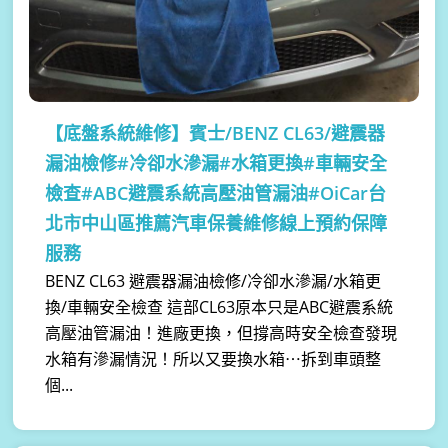
【底盤系統維修】
賓士/BENZ CL63/避震器
漏油檢修#冷卻水滲漏#水箱更換#車輛安全
檢查#ABC避震系統高壓油管漏油#OiCar台
北市中山區推薦汽車保養維修線上預約保障
服務
BENZ CL63 避震器漏油檢修/冷卻水滲漏/水箱更
換/車輛安全檢查 這部CL63原本只是ABC避震系統
高壓油管漏油！進廠更換，但撐高時安全檢查發現
水箱有滲漏情況！所以又要換水箱⋯拆到車頭整
個...