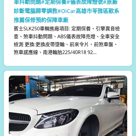
車抖動問題#定期保養#儀表故障燈號#原廠
診斷電腦歸零調教#OiCar高雄市苓雅區歐系
推薦保修預約保障車廠
賓士SLK250車輛進廠項目: 定期保養、引擎異音檢
查、煞車抖動問題、ABS儀表故障亮燈、全車安全
檢測 更換:更換皮帶墮輪、前來令片、前煞車盤、
煞車感應線、南港輪胎225/40R18 92...