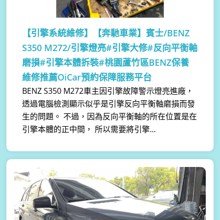
【引擎系統維修】
【奔馳車業】賓士/BENZ
S350 M272/引擎燈亮#引擎大修#反向平衡軸
磨損#引擎本體拆裝#桃園蘆竹區BENZ保養
維修推薦OiCar預約保障服務平台
BENZ S350 M272車主因引擎故障警示燈亮進廠，
透過電腦檢測顯示似乎是引擎反向平衡軸磨損而發
生的問題。 不過，因為反向平衡軸的所在位置是在
引擎本體的正中間， 所以需要將引擎...