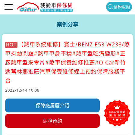
預約車廠
案例分享
【煞車系統維修】
賓士/BENZ E53 W238/煞
HOT
車抖動問題#煞車車身不穩#煞車盤吃溝變形#正
廠煞車盤來令片#煞車保養維修推薦#OiCar新竹
縣芎林鄉推薦汽車保養維修線上預約保障服務平
台
2022-12-14 10:08
保障廠履歷介紹
保障預約