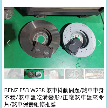
BENZ E53 W238 煞車抖動問題/煞車車身
不穩/煞車盤吃溝變形/正廠煞車盤來令
片/煞車保養維修推薦