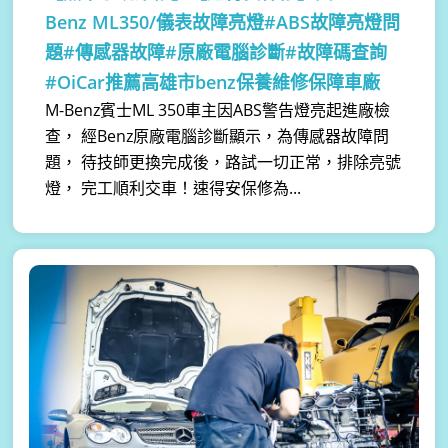
Benz ML350/儀表故障亮燈#ABS故障亮燈問
題#傳感器故障#原廠電腦診斷#故障碼查詢
#OiCar推薦高雄市benz保養維修保障車廠
M-Benz賓士ML 350車主因ABS警告燈亮起進廠檢
查， 經Benz原廠電腦診斷顯示，為傳感器故障問
題， 待技師更換完成後，路試一切正常，排除亮號
燈， 完工順利交車！速得安保修為...