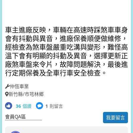
車主進廠反映，車輛在高速時踩煞車車身
會有抖動與異音，進廠保養順便做維修，
經檢查為煞車盤嚴重吃溝與變形，難怪高
溫下會有明顯的抖動及異音，選擇更新正
廠煞車盤來令片，故障問題解決，最後進
行定期保養及全車行車安全檢查。
仲恆車業
新竹縣/市芎林鄉
36
個讚
1
則留言
會員QA區
我要留言