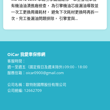
有機油油漬進廠檢查， 為引擎機油芯座漏油導致並
一次工更換周邊耗材， 避免下次耗材更換時再拆一
次，完工後漏油問題排除， 引擎室與...
OiCar 我愛車保修網
客服時間：
週一至週五（國定假日及週末除外) 09:00 - 18:00
服務信箱：oicar0900@gmail.com
公司名稱：歐特耐國際股份有限公司
公司統編: 12662709