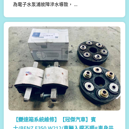
為電子水泵浦故障滲水導致， ...
【變速箱系統維修】
【冠傑汽車】賓
士/BENZ E350 W212/車輛入檔不順#車身共