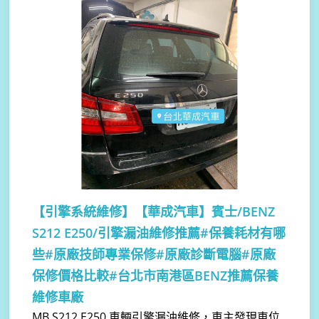
【引擎系統維修】
【華成汽車】賓士/BENZ
S212 E250/引擎漏油維修推薦#保養耗材有哪
些#原廠技師專業保修#原廠診斷電腦#原廠
保修價格比較#台北市南港區BENZ推薦保養
維修車廠
MB S212 E250 車輛引擎漏油維修，車主發現車位