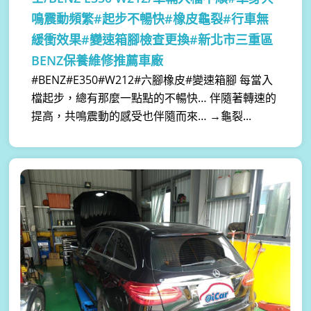
鳴震動頻繁#起步不暢快#橡皮龜裂#行車無
緩衝效果#變速箱腳檢查更換#新北市三重區
BENZ保養維修推薦車廠
#BENZ#E350#W212#六腳橡皮#變速箱腳 每當入
檔起步，總有那麼一點點的不暢快… 伴隨著轉速的
提高，共鳴震動的感受也伴隨而來… →龜裂...