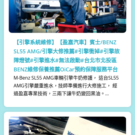
【引擎系統維修】
【盈嘉汽車】賓士/BENZ
SL55 AMG/引擎大修推薦#引擎衝掉#引擎故
障燈號#引擎進水#無法啟動#台北市北投區
BENZ維修保養推薦OiCar預約保障服務平台
M-Benz SL55 AMG車輛引擎牛奶修護， 這台SL55
AMG引擎嚴重進水，技師準備進行大修施工， 經
過盈嘉專業技術，三兩下讓牛奶變回黑油。...