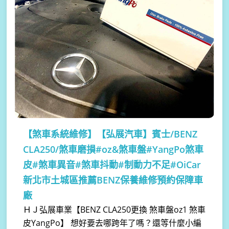
【煞車系統維修】
【弘展汽車】賓士/BENZ
CLA250/煞車磨損#oz&煞車盤#YangPo煞車
皮#煞車異音#煞車抖動#制動力不足#OiCar
新北市土城區推薦BENZ保養維修預約保障車
廠
ＨＪ弘展車業【BENZ CLA250更換 煞車盤oz1 煞車
皮YangPo】 想好要去哪跨年了嗎？還等什麼小編