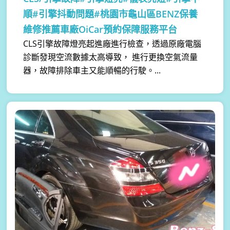
順#引擎抖動問題#桃園市龜山區BENZ保養
維修推薦車廠OiCar預約保障服務平台
CLS引擎故障燈亮起進廠進行檢查，透過原廠電腦
診斷發現空流數據太高導致， 進行更換空氣流量
器，故障排除車主又能順暢的行駛。...