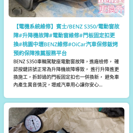
【電機系統維修】
賓士/BENZ S350/電動窗故
障#升降機故障#電動窗維修#門板固定扣更
換#桃園中壢BENZ維修#OiCar汽車保修鈑烤
預約保障推薦服務平台
BENZ S350車輛駕駛座電動窗故障，進廠檢修， 確
認按鍵訊號正常為升降機故障導致， 進行升降進更
換施工，拆卸過的門板固定扣也一併換新， 避免車
內產生異音情況，壢威汽車用心讓你安心...