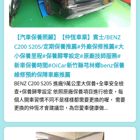
【汽車保養照顧】
【仲恆車業】賓士/BENZ
C200 S205/定期保養推薦#外廠保修推薦#大
小保養里程#保養歸零設定#原廠技師服務#
新車保養時間#OiCar新竹縣芎林鄉benz保養
維修預約保障車廠推薦
BENZ C200 S205 進廠9萬公里大保養+全車安全檢
查+保養歸零設定 依照原廠保養項目進行檢查，每
個人開車習慣不同不是樣樣都需要更換的喔， 需要
更換的仲恆才會建議您，為您愛車健康做...