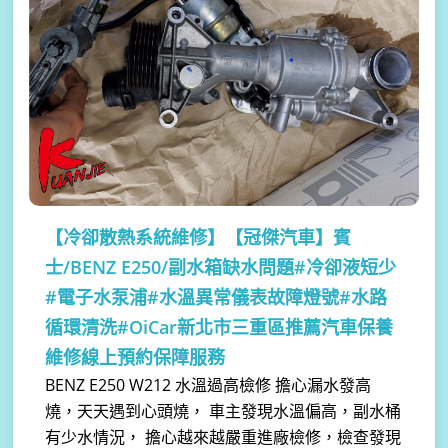
【冷卻散熱系統維修】
【冠傑汽車】賓
士/BENZ E250/副水箱缺水問題#冷卻液短少
#電子水泵浦#水溫異常儀表故障燈號#水路
循環清洗#OiCar新北市三重區推薦汽車保養
維修線上預約保障服務
BENZ E250 W212 水溫過高檢修 擔心漏水發高
燒，天天遇到心頭燒， 車主發現水溫偏高，副水桶
有少水情況， 擔心越來越嚴重進廠檢修，檢查發現