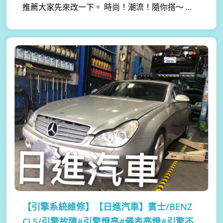
推薦大家先來改一下。 時尚！潮流！隨你搭～ ...
【引擎系統維修】
【日進汽車】賓士/BENZ
CLS/引擎故障#引擎燈亮#儀表亮燈#引擎不