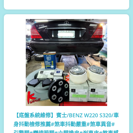
【底盤系統維修】
賓士/BENZ W220 S320/車
身抖動檢修推薦#煞車抖動嚴重#煞車異音#
引擎腳#變速箱腳#六腳橡皮#剎車皮#煞車感