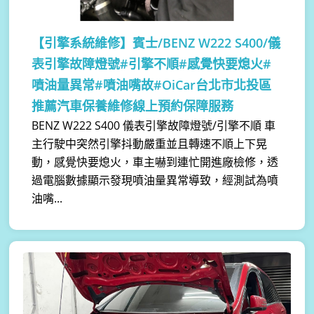
【引擎系統維修】
賓士/BENZ W222 S400/儀
表引擎故障燈號#引擎不順#感覺快要熄火#
噴油量異常#噴油嘴故#OiCar台北市北投區
推薦汽車保養維修線上預約保障服務
BENZ W222 S400 儀表引擎故障燈號/引擎不順 車
主行駛中突然引擎抖動嚴重並且轉速不順上下晃
動，感覺快要熄火，車主嚇到連忙開進廠檢修，透
過電腦數據顯示發現噴油量異常導致，經測試為噴
油嘴...