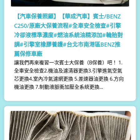
【汽車保養照顧】
【華成汽車】賓士/BENZ
C250/原廠大保養流程#全車安全檢查#引擎
冷卻液標準濃度#燃油系統油精添加#輪胎對
調#引擎室橡膠養護#台北市南港區BENZ推
薦保修車廠
讓我們再來複習一次賓士大保養（B保養）吧！ 1.
全車安全檢查2.機油及濾清器更換3.引擎進氣空氣
芯更換4.室內冷氣濾網更換 5.差速器油更換 6.方向
機油更換 7.制動液脈衝加壓全系統更換...