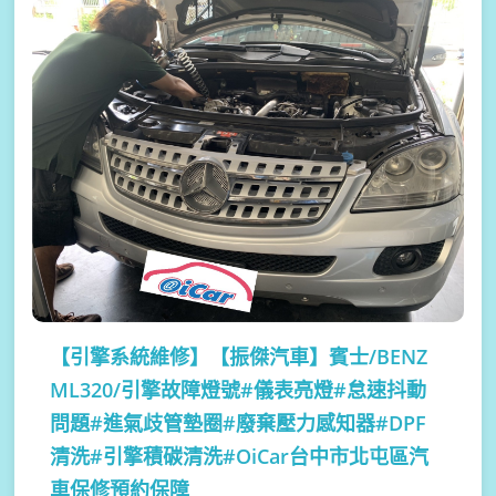
【引擎系統維修】
【振傑汽車】賓士/BENZ
ML320/引擎故障燈號#儀表亮燈#怠速抖動
問題#進氣歧管墊圈#廢棄壓力感知器#DPF
清洗#引擎積碳清洗#OiCar台中市北屯區汽
車保修預約保障