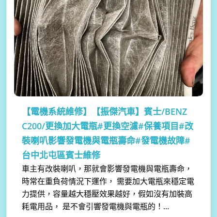
【電機系統維修】
【振傑汽車】賓士/BENZ
C200/更換加大電瓶#更換空濾#保養項目#改
裝喇叭影響發電機與電瓶壽命#發電機故障#
台中北屯區賓士維修
車主有改裝喇叭，那就會影響發電機與電瓶壽命，
時常在重負荷情況下運作， 需要加大電瓶來穩定電
力提供，容量越大穩壓效果越好，假如沒有加裝高
耗電用品， 是不會引響發電機與電瓶的！...