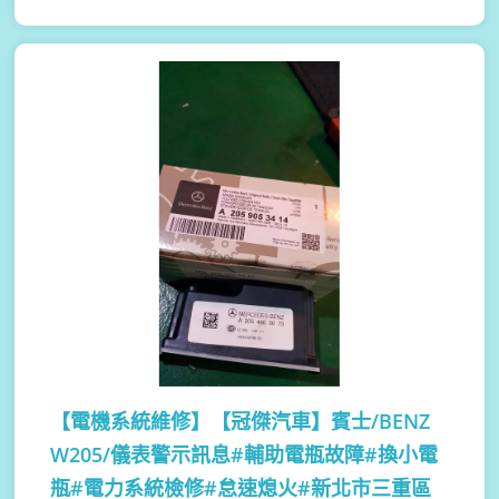
【電機系統維修】
【冠傑汽車】賓士/BENZ
W205/儀表警示訊息#輔助電瓶故障#換小電
瓶#電力系統檢修#怠速熄火#新北市三重區