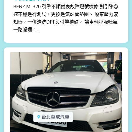
BENZ ML320 引擎不順儀表故障燈號檢修 對引擎怠
速不穩進行測試，更換進氣歧管墊圈、 廢棄壓力感
知器，一併清洗DPF與引擎積碳， 讓車輛呼吸吐氣
一路暢通。...