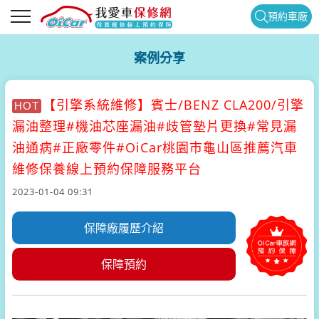
預約車廠
案例分享
【引擎系統維修】
賓士/BENZ CLA200/引擎
HOT
漏油整理#機油芯座漏油#歧管墊片更換#常見漏
油通病#正廠零件#OiCar桃園市龜山區推薦汽車
維修保養線上預約保障服務平台
2023-01-04 09:31
保障廠履歷介紹
保障預約