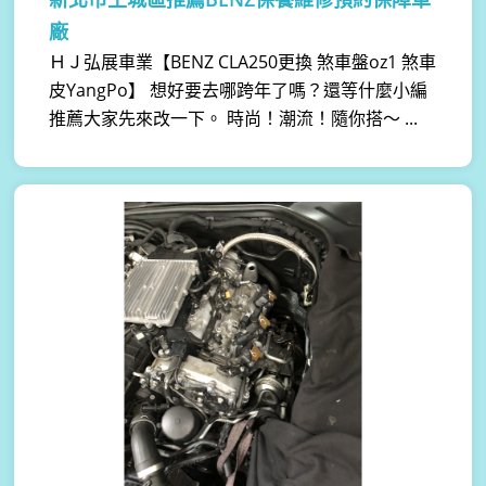
廠
ＨＪ弘展車業【BENZ CLA250更換 煞車盤oz1 煞車
皮YangPo】 想好要去哪跨年了嗎？還等什麼小編
推薦大家先來改一下。 時尚！潮流！隨你搭～ ...