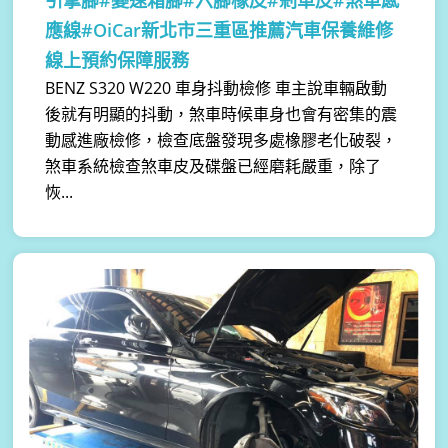
應線#OiCar新北市三重區推薦汽車保養維修
線上預約保障服務
BENZ S320 W220 車身抖動檢修 車主說車輛啟動
後就有明顯的抖動，煞車時候車身也會有密集的震
動感進廠檢修，檢查底盤發現多處橡膠老化破裂，
煞車系統檢查煞車皮及碟盤已經磨耗嚴重，除了
恢...