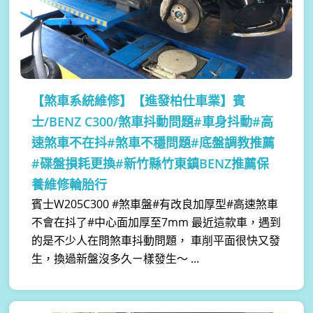
【煞車系統維修】
【進發柏仕車業】賓
士/BENZ C300/煞車抖動問題#車身抖動#高
速煞車不在抖#煞車不穩問題#底盤調教推薦
#碟盤損耗更換#新竹縣竹東鎮BENZ推薦保
養維修輪胎行
賓士W205C300 #煞車盤#有改良加厚型#高速煞車
不會在抖了#中心面加厚至7mm 最近這款車，遇到
的是不少人在問煞車抖動問題， 車削平面很快又發
生，換過新盤沒多久ㄧ樣發生～ ...