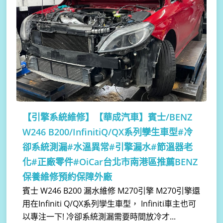
【引擎系統維修】
【華成汽車】賓士/BENZ
W246 B200/InfinitiQ/QX系列孿生車型#冷
卻系統測漏#水溫異常#引擎漏水#節溫器老
化#正廠零件#OiCar台北市南港區推薦BENZ
保養維修預約保障外廠
賓士 W246 B200 漏水維修 M270引擎 M270引擎還
用在Infiniti Q/QX系列孿生車型， Infiniti車主也可
以專注一下! 冷卻系統測漏需要時間放冷才...