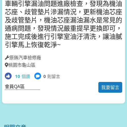
車輛引擎漏油問題進廠檢查，發現為機油
芯座、歧管墊片滲漏情況，更新機油芯座
及歧管墊片，機油芯座漏油漏水是常見的
通病問題，發現情況嚴重提早更換即可，
施工完成後進行引擎室油汙清洗，
讓油膩
引擎馬上恢復乾淨~
原銪汽車檢修廠
桃園市龜山區
10
個讚
0
則留言
會員QA區
我要留言