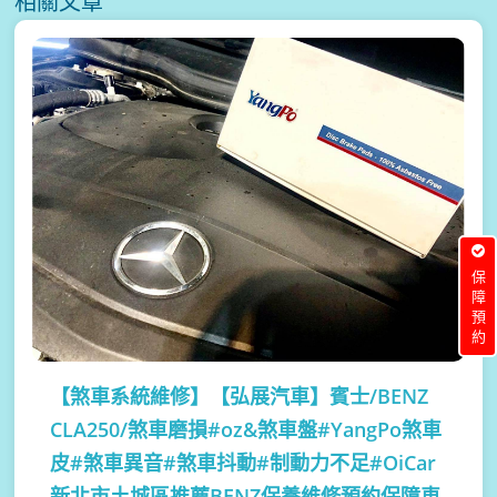
相關文章
保障預約
【煞車系統維修】
【弘展汽車】賓士/BENZ
CLA250/煞車磨損#oz&煞車盤#YangPo煞車
皮#煞車異音#煞車抖動#制動力不足#OiCar
新北市土城區推薦BENZ保養維修預約保障車