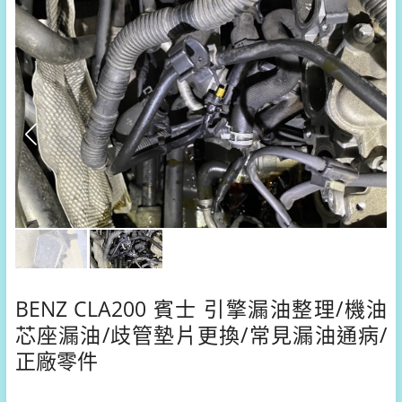
BENZ CLA200 賓士 引擎漏油整理/機油
芯座漏油/歧管墊片更換/常見漏油通病/
正廠零件