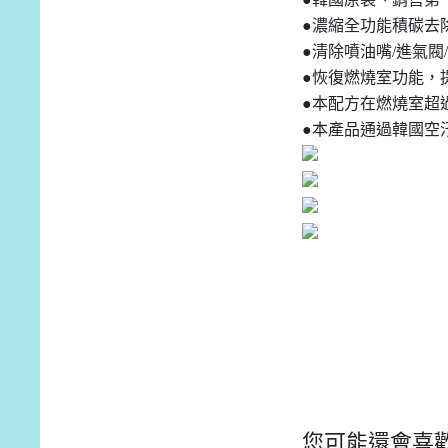
●濃縮全功能積碳去
●清除噴油嘴/進氣閥
●恢復燃燒室功能，
●本配方在燃燒室超
●本產品通過韓國空
您可能還會喜