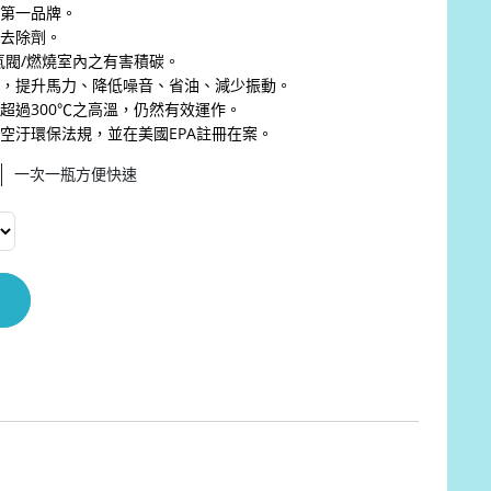
售第一品牌。
碳去除劑。
氣閥/燃燒室內之有害積碳。
能，提升馬力、降低噪音、省油、減少振動。
超過300℃之高溫，仍然有效運作。
空汙環保法規，並在美國EPA註冊在案。
一次一瓶方便快速