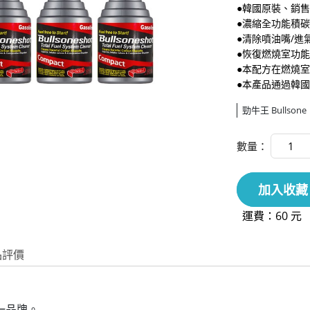
●韓國原裝、銷
●濃縮全功能積
●清除噴油嘴/進
●恢復燃燒室功
●本配方在燃燒室
●本產品通過韓國
勁牛王 Bullsone
數量：
加入收藏
運費：60 元
品評價
一品牌。