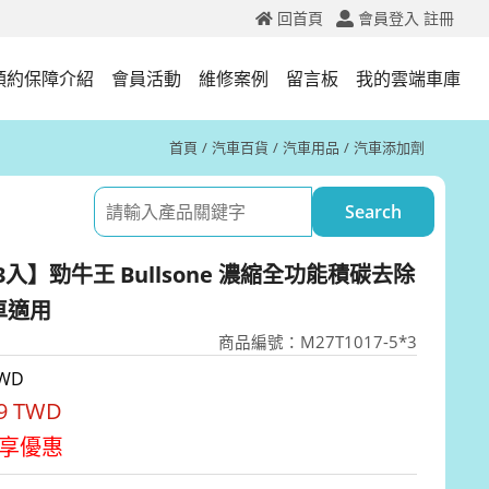
回首頁
會員登入
註冊
預約保障介紹
會員活動
維修案例
留言板
我的雲端車庫
首頁
汽車百貨
汽車用品
汽車添加劑
入】勁牛王 Bullsone 濃縮全功能積碳去除
車適用
商品編號：M27T1017-5*3
TWD
99 TWD
享優惠