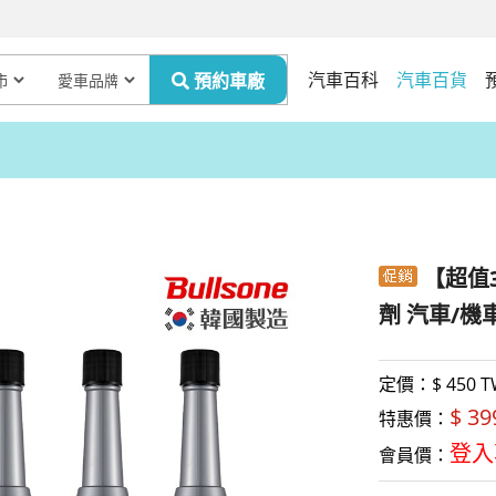
汽車百科
汽車百貨
【超值3
劑 汽車/機
定價：$
450 
$ 3
特惠價：
登入
會員價：