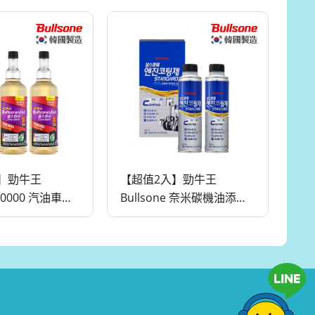
】勁牛王
【超值2入】勁牛王
 70000 汽油車燃
Bullsone 奈米碳機油添加
（5合1）
劑