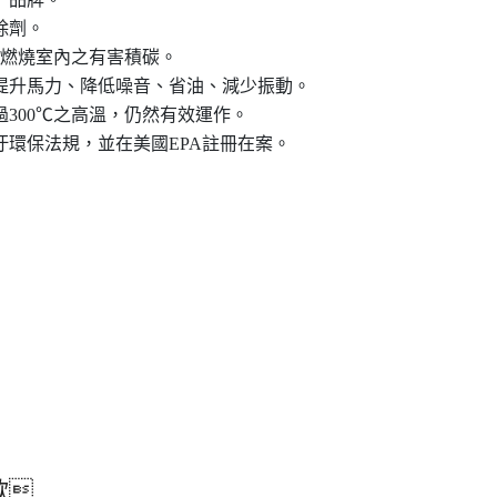
除劑。
/燃燒室內之有害積碳。
提升馬力、降低噪音、省油、減少振動。
過300℃之高溫，仍然有效運作。
汙環保法規，並在美國EPA註冊在案。
歡