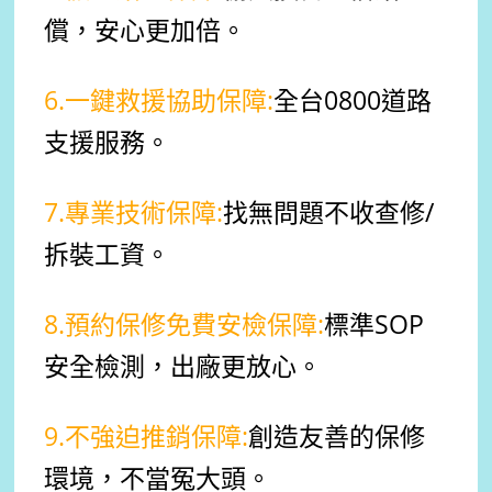
償，安心更加倍。
6.一鍵救援協助保障:
全台0800道路
支援服務。
7.專業技術保障:
找無問題不收查修/
拆裝工資。
8.預約保修免費安檢保障:
標準SOP
安全檢測，出廠更放心。
9.不強迫推銷保障:
創造友善的保修
環境，不當冤大頭。