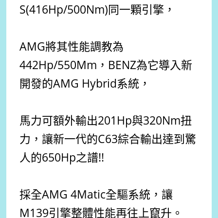
S(416Hp/500Nm)同一顆引擎，
AMG將其性能調教為
442Hp/550Mm，BENZ為它導入新
開發的
AMG Hybrid系統
，
馬力可額外輸出201Hp與320Nm扭
力，讓新一代的C63綜合輸出達到驚
人的650Hp之譜!!
採全AMG 4Matic全驅系統，讓
M139引擎整體性能再往上竄升。