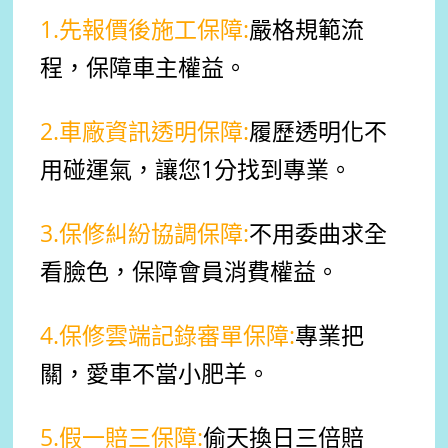
1.先報價後施工保障:
嚴格規範流
程，保障車主權益。
2.車廠資訊透明保障:
履歷
透明化
不
用碰運氣，讓您1分找到專業。
3.保修糾紛協調保障:
不用委曲求全
看臉色，
保障會員消費權益。
4.保修雲端記錄審單保障:
專業把
關，愛車不當小肥羊。
5.假一賠三保障:
偷天換日三倍賠