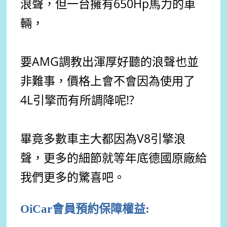
浪聲，但一台擁有650Hp馬力的車
輛，
要AMG調教出渾厚好聽的浪聲也並
非難事，價格上會不會因為使用了
4L引擎而有所調降呢!?
畢竟多數車主大都因為V8引擎浪
聲，
更多的細節就等年底德國原廠給
我們更多的驚喜吧。
OiCar會員預約保障權益: