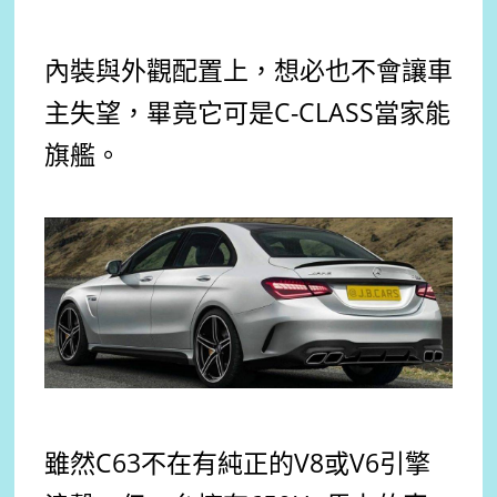
內裝與外觀配置上，想必也不會讓車
主失望，畢竟它可是C-CLASS當家能
旗艦。
雖然C63不在有純正的V8或V6引擎