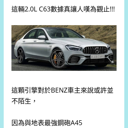
這輛2.0L C63數據真讓人嘆為觀止!!!
這顆引擎對於BENZ車主來說或許並
不陌生，
因為與地表最強鋼砲A45