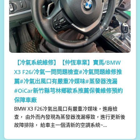
【冷氣系統維修】
【仲恆車業】寶馬/BMW
X3 F26/冷氣一問問題檢查#冷氣問題維修推
薦#冷氣出風口有嚴重冷媒味#蒸發器洩漏
#OiCar新竹縣芎林鄉歐系推薦保養維修預約
保障車廠
BMW X3 F26冷氣出風口有嚴重冷媒味，進廠檢
查， 由外而內發現為蒸發器洩漏導致，進行更新後
故障排除， 給車主一個清新的空調系統~...