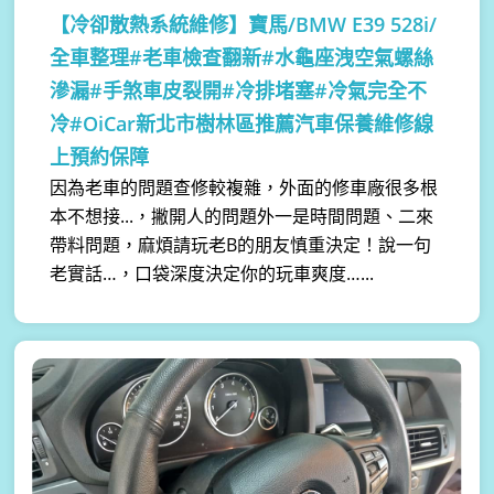
【冷卻散熱系統維修】
寶馬/BMW E39 528i/
全車整理#老車檢查翻新#水龜座洩空氣螺絲
滲漏#手煞車皮裂開#冷排堵塞#冷氣完全不
冷#OiCar新北市樹林區推薦汽車保養維修線
上預約保障
因為老車的問題查修較複雜，外面的修車廠很多根
本不想接...，撇開人的問題外一是時間問題、二來
帶料問題，麻煩請玩老B的朋友慎重決定！說一句
老實話…，口袋深度決定你的玩車爽度…...