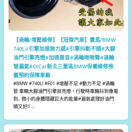
【渦輪/增壓維修】
【冠傑汽車】寶馬/BMW
740Li/引擎加速無力感#引擎抖動不順#大腳
油門引擎亮燈#加速異音#渦輪啾啾聲#渦輪
管漏氣#OiCar新北三重區BMW保養維修推
薦預約保障車廠
#BMW #740LI #F01 #增壓不足 #動力不足 #渦輪
管 車輛大腳油門引擎就亮燈，行駛時車輛抖到像電
到.. 微小的身體隱藏巨大的能量#漏氣處理好油門
順又好!! ...