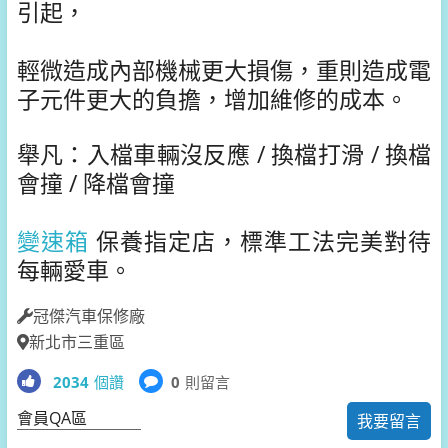
引起，
輕微造成內部機械更大損傷，重則造成電
子元件更大的負擔，增加維修的成本。
舉凡：入檔車輛沒反應 / 換檔打滑 / 換檔
會撞 / 降檔會撞
變速箱
保養指定店，標準工法完美對待
每輛愛車。
冠傑汽車保修廠
新北市三重區
2034
個讚
0
則留言
會員QA區
我要留言