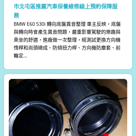
市北屯區推薦汽車保養維修線上預約保障服
務
BMW E60 530i 轉向底盤異音整理 車主反映，底盤
與轉向時會產生異音問題，嚴重影響駕駛的樂趣與
乘坐的舒適，進廠做一次整理，經測試更換方向機
惰桿和尚頭總成、防傾扭力桿、方向機防塵套、前
輪定...