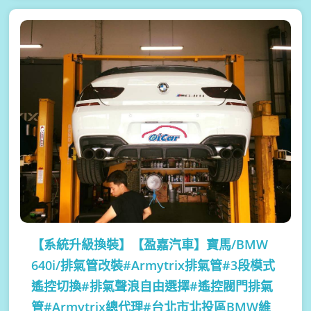
【系統升級換裝】
【盈嘉汽車】寶馬/BMW
640i/排氣管改裝#Armytrix排氣管#3段模式
遙控切換#排氣聲浪自由選擇#遙控閥門排氣
管#Armytrix總代理#台北市北投區BMW維