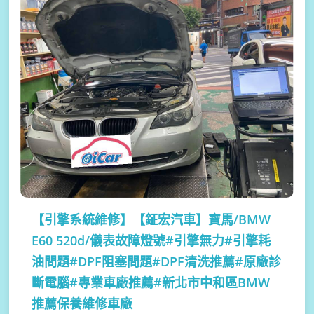
【引擎系統維修】
【鉦宏汽車】寶馬/BMW
E60 520d/儀表故障燈號#引擎無力#引擎耗
油問題#DPF阻塞問題#DPF清洗推薦#原廠診
斷電腦#專業車廠推薦#新北市中和區BMW
推薦保養維修車廠