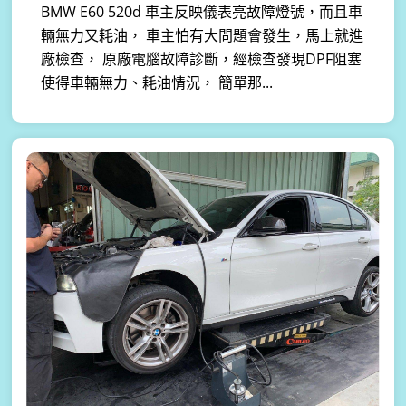
BMW E60 520d 車主反映儀表亮故障燈號，而且車
輛無力又耗油， 車主怕有大問題會發生，馬上就進
廠檢查， 原廠電腦故障診斷，經檢查發現DPF阻塞
使得車輛無力、耗油情況， 簡單那...