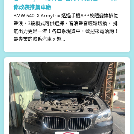
修改裝推薦車廠
BMW 640i X Armytrix 透過手機APP軟體變換排氣
聲浪，3段模式可供選擇，音浪聲音輕鬆切換， 排
氣出力更是一流！各車系現貨中，歡迎來電洽詢！
最專業的歐系汽車 x 超...