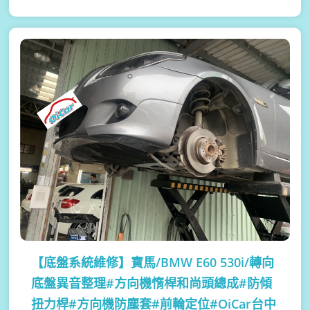
【底盤系統維修】
寶馬/BMW E60 530i/轉向
底盤異音整理#方向機惰桿和尚頭總成#防傾
扭力桿#方向機防塵套#前輪定位#OiCar台中