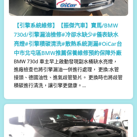
【引擎系統維修】
【振傑汽車】寶馬/BMW
730d/引擎漏油檢修#冷卻水缺少#儀表缺水
亮燈#引擎積碳清洗#散熱系統測漏#OiCar台
中市北屯區BMW推薦保養維修預約保障外廠
BMW 730d 車主早上啟動發現副水桶缺水亮燈，
進廠檢查也將引擎漏油一併進行處理， 更換:水管
接頭、德國油性、進氣歧管墊片。 更換時也將歧管
積碳進行清洗，讓引擎更健康。...