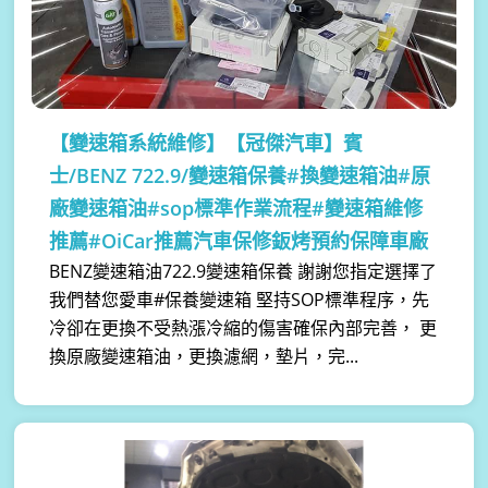
【變速箱系統維修】
【冠傑汽車】賓
士/BENZ 722.9/變速箱保養#換變速箱油#原
廠變速箱油#sop標準作業流程#變速箱維修
推薦#OiCar推薦汽車保修鈑烤預約保障車廠
BENZ變速箱油722.9變速箱保養 謝謝您指定選擇了
我們替您愛車#保養變速箱 堅持SOP標準程序，先
冷卻在更換不受熱漲冷縮的傷害確保內部完善， 更
換原廠變速箱油，更換濾網，墊片，完...