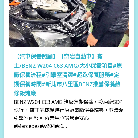
【汽車保養照顧】
【奇岩自動車】賓
士/BENZ W204 C63 AMG/大小保養項目#原
廠保養流程#引擎室清潔#超跑保養服務#定
期保養時間#新北市八里區BENZ推薦保養維
修鈑烤廠
BENZ W204 C63 AMG 進廠定期保養，按原廠SOP
執行， 施工完成後進行原廠電腦保養歸零，並清潔
引擎室內部。 奇岩用心讓您更安心~
#Mercedes#w204#c6...