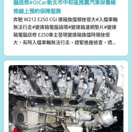
腦送修#OiCar新北市中和區推薦汽車保養維
修線上預約保障服務
奔馳 W212 E250 CGI 速箱換擋頓挫很大#入檔車輛
無法行走#變速箱電腦損壞#變速箱濾網墊片#變速
箱電腦送修 E250車主發現變速箱換擋時頓挫很
大，有時入檔車輛無法行走，趕緊進廠檢查，透...