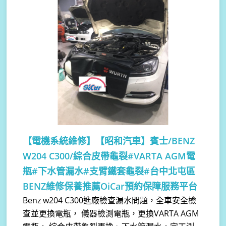
【電機系統維修】
【昭和汽車】賓士/BENZ
W204 C300/綜合皮帶龜裂#VARTA AGM電
瓶#下水管漏水#支臂鐵套龜裂#台中北屯區
BENZ維修保養推薦OiCar預約保障服務平台
Benz w204 C300進廠檢查漏水問題，全車安全檢
查並更換電瓶， 儀器檢測電瓶，更換VARTA AGM