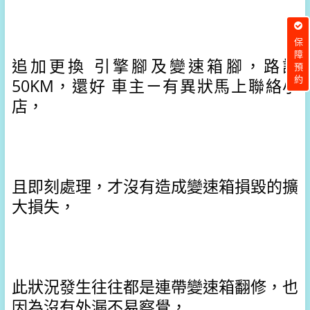
保障預約
追加更換 引擎腳及變速箱腳，
路試
50KM，
還好 車主ㄧ有異狀馬上聯絡小
店，
且即刻處理，才沒有造成變速箱損毀的擴
大損失，
此狀況發生往往都是連帶變速箱翻修，也
因為沒有外漏不易察覺，