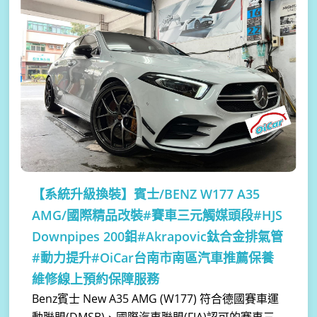
【系統升級換裝】
賓士/BENZ W177 A35
AMG/國際精品改裝#賽車三元觸媒頭段#HJS
Downpipes 200鉬#Akrapovic鈦合金排氣管
#動力提升#OiCar台南市南區汽車推薦保養
維修線上預約保障服務
Benz賓士 New A35 AMG (W177) 符合德國賽車運