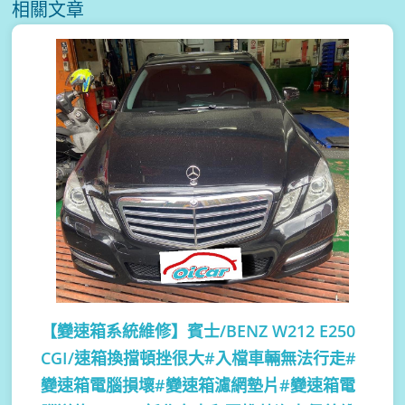
相關文章
【變速箱系統維修】
賓士/BENZ W212 E250
CGI/速箱換擋頓挫很大#入檔車輛無法行走#
變速箱電腦損壞#變速箱濾網墊片#變速箱電