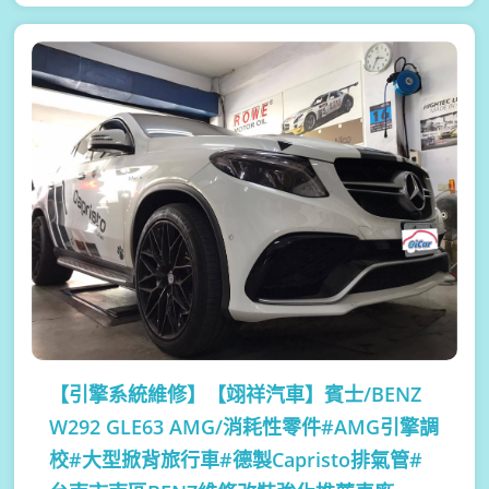
【引擎系統維修】
【翊祥汽車】賓士/BENZ
W292 GLE63 AMG/消耗性零件#AMG引擎調
校#大型掀背旅行車#德製Capristo排氣管#