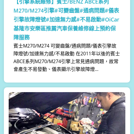
【引擎系統維修】
賓士/BENZ ABCE系列
M270/M274引擎#可變齒盤#通病問題#儀表
引擎故障燈號#加速無力感#不易啟動#OiCar
基隆市安樂區推薦汽車保養維修線上預約保
障服務
賓士M270/M274 可變齒盤/通病問題/儀表引擎故
障燈號/加速無力感/不易啟動 在2011年以後的賓士
ABCE系列M270/M274引擎上常見通病問題，故常
會產生不易發動、儀表顯示引擎故障燈...