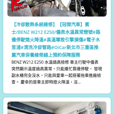
【冷卻散熱系統維修】
【冠傑汽車】賓
士/BENZ W212 E250/儀表水溫異常燈號#路
邊停駛熄火降溫#高溫導致引擎損傷#電子水
泵浦#清洗冷卻管路#OiCar新北市三重區推
薦汽車保養維修線上預約保障服務
BENZ W212 E250 水溫過高檢修 車主行駛中儀表
突然顯示溫度過高異常，只能連忙靠邊停駛， 發現
副水桶完全沒水，只能與愛車一起搭著拖車進廠檢
查。 慶幸的是車主即時熄火降溫，沒...