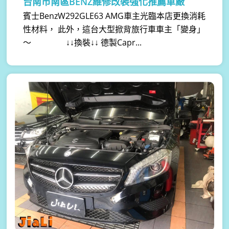
台南市南區BENZ維修改裝強化推薦車廠
賓士BenzW292GLE63 AMG車主光臨本店更換消耗
性材料， 此外，這台大型掀背旅行車車主「變身」
～ ↓↓換裝↓↓ 德製Capr...