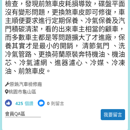
檢查，發現前煞車皮耗損導致，碟盤平面
沒有變形問題，更換煞車皮即可修復，車
主順便要求進行定期保養、冷氣保養及汽
門積碳清潔，看的出來車主相當的顧車，
而多數車主都是等問題擴大了才進廠，保
養其實才是最小的開銷， 清節氣門 、洗
冷氣管路、更換荷蘭原裝奔特機油、機油
芯、冷氣濾網、進器濾心、冷媒、冷凍
油、前煞車皮。
原銪汽車檢修廠
桃園市龜山區
425
個讚
0
則留言
會員QA區
我要留言