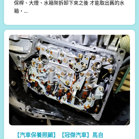
保桿、大燈、水箱架拆卸下來之後 才能取出舊的水
箱，...
【汽車保養照顧】
【冠傑汽車】馬自