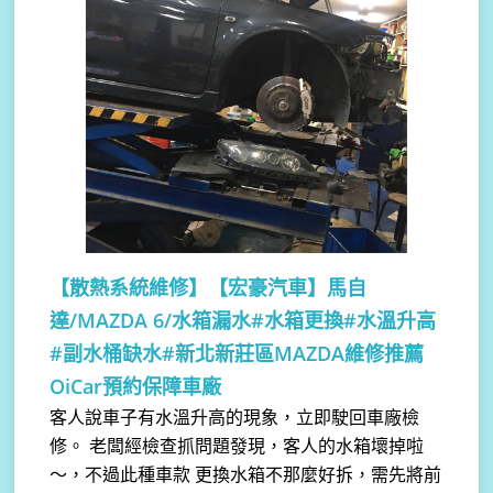
【散熱系統維修】
【宏豪汽車】馬自
達/MAZDA 6/水箱漏水#水箱更換#水溫升高
#副水桶缺水#新北新莊區MAZDA維修推薦
OiCar預約保障車廠
客人說車子有水溫升高的現象，立即駛回車廠檢
修。 老闆經檢查抓問題發現，客人的水箱壞掉啦
～，不過此種車款 更換水箱不那麼好拆，需先將前