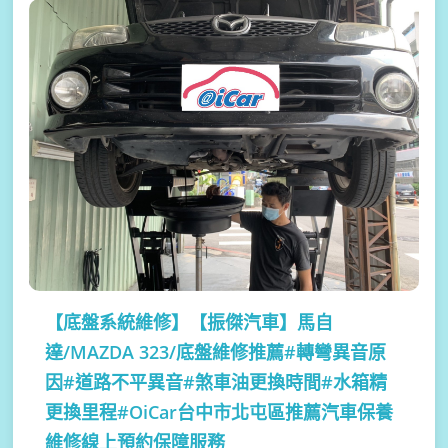
【底盤系統維修】
【振傑汽車】馬自
達/MAZDA 323/底盤維修推薦#轉彎異音原
因#道路不平異音#煞車油更換時間#水箱精
更換里程#OiCar台中市北屯區推薦汽車保養
維修線上預約保障服務