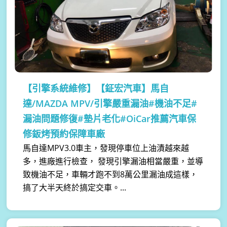
【引擎系統維修】
【鉦宏汽車】馬自
達/MAZDA MPV/引擎嚴重漏油#機油不足#
漏油問題修復#墊片老化#OiCar推薦汽車保
修鈑烤預約保障車廠
馬自達MPV3.0車主，發現停車位上油漬越來越
多，進廠進行檢查， 發現引擎漏油相當嚴重，並導
致機油不足，車輛才跑不到8萬公里漏油成這樣，
搞了大半天終於搞定交車。...