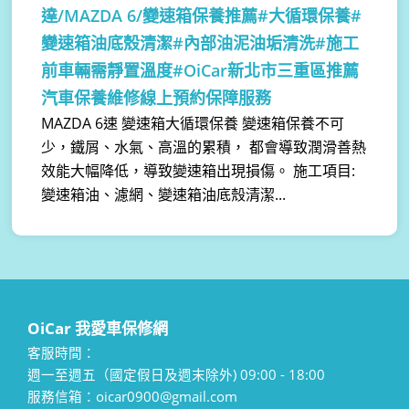
達/MAZDA 6/變速箱保養推薦#大循環保養#
變速箱油底殼清潔#內部油泥油垢清洗#施工
前車輛需靜置溫度#OiCar新北市三重區推薦
汽車保養維修線上預約保障服務
MAZDA 6速 變速箱大循環保養 變速箱保養不可
少，鐵屑、水氣、高溫的累積， 都會導致潤滑善熱
效能大幅降低，導致變速箱出現損傷。 施工項目:
變速箱油、濾網、變速箱油底殼清潔...
OiCar 我愛車保修網
客服時間：
週一至週五（國定假日及週末除外) 09:00 - 18:00
服務信箱：oicar0900@gmail.com