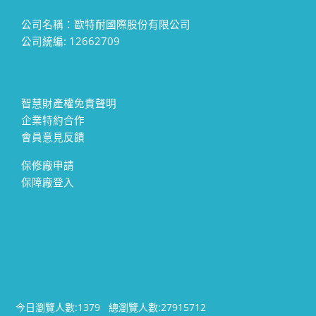
公司名稱：歐特耐國際股份有限公司
公司統編: 12662709
智慧財產權免責聲明
企業特約合作
會員意見反饋
保修廠申請
保障廠登入
今日瀏覽人數:
1379
總瀏覽人數:
27915712