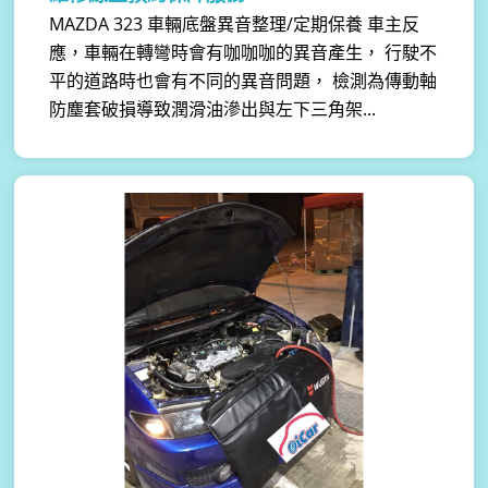
MAZDA 323 車輛底盤異音整理/定期保養 車主反
應，車輛在轉彎時會有咖咖咖的異音產生， 行駛不
平的道路時也會有不同的異音問題， 檢測為傳動軸
防塵套破損導致潤滑油滲出與左下三角架...