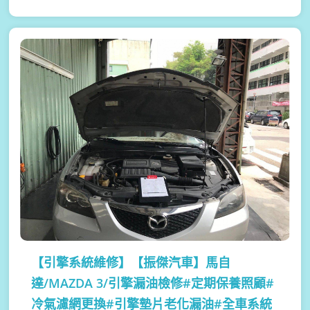
【引擎系統維修】
【振傑汽車】馬自
達/MAZDA 3/引擎漏油檢修#定期保養照顧#
冷氣濾網更換#引擎墊片老化漏油#全車系統