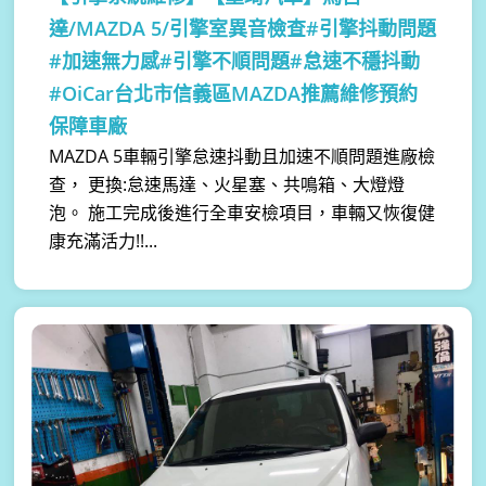
達/MAZDA 5/引擎室異音檢查#引擎抖動問題
#加速無力感#引擎不順問題#怠速不穩抖動
#OiCar台北市信義區MAZDA推薦維修預約
保障車廠
MAZDA 5車輛引擎怠速抖動且加速不順問題進廠檢
查， 更換:怠速馬達、火星塞、共鳴箱、大燈燈
泡。 施工完成後進行全車安檢項目，車輛又恢復健
康充滿活力!!...